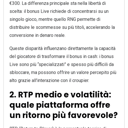
€300. La differenza principale sta nella libertà di
scelta: il bonus Live richiede di concentrarsi su un
singolo gioco, mentre quello RNG permette di
distribuire le scommesse su più titoli, accelerando la
conversione in denaro reale.
Queste disparità influenzano direttamente la capacità
del giocatore di trasformare il bonus in cash: i bonus
Live sono più “specializzati” e spesso più difficili da
sbloccare, ma possono offrire un valore percepito più
alto grazie all’interazione con il croupier.
2. RTP medio e volatilità:
quale piattaforma offre
un ritorno più favorevole?