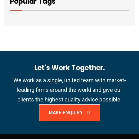
Popular Tags
Let's Work Together.
We work as a single, united team with market-
leading firms around the world and give our
clients the highest quality advice possible.
MAKE ENQUIRY