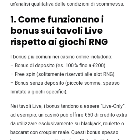
un’analisi qualitativa delle condizioni di scommessa.
1. Come funzionano i
bonus sui tavoli Live
rispetto ai giochi RNG
I bonus più comuni nei casinò online includono:
– Bonus di deposito (es. 100 % fino a €200).
– Free spin (solitamente riservati alle slot RNG).
– Bonus senza deposito (piccole somme, spesso
limitate a giochi specifici).
Nei tavoli Live, i bonus tendono a essere “Live‑Only”:
ad esempio, un casinò può offrire €50 di credito extra
da utilizzare esclusivamente su blackjack, roulette o
baccarat con croupier reale. Questi bonus spesso