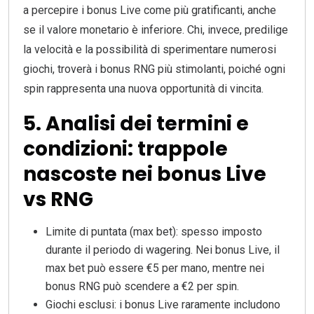
a percepire i bonus Live come più gratificanti, anche
se il valore monetario è inferiore. Chi, invece, predilige
la velocità e la possibilità di sperimentare numerosi
giochi, troverà i bonus RNG più stimolanti, poiché ogni
spin rappresenta una nuova opportunità di vincita.
5. Analisi dei termini e
condizioni: trappole
nascoste nei bonus Live
vs RNG
Limite di puntata (max bet): spesso imposto
durante il periodo di wagering. Nei bonus Live, il
max bet può essere €5 per mano, mentre nei
bonus RNG può scendere a €2 per spin.
Giochi esclusi: i bonus Live raramente includono