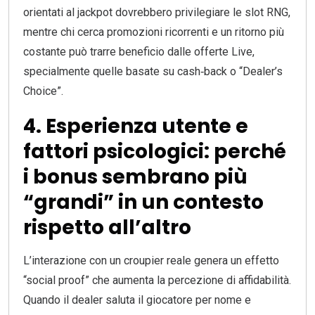
orientati al jackpot dovrebbero privilegiare le slot RNG,
mentre chi cerca promozioni ricorrenti e un ritorno più
costante può trarre beneficio dalle offerte Live,
specialmente quelle basate su cash‑back o “Dealer’s
Choice”.
4. Esperienza utente e
fattori psicologici: perché
i bonus sembrano più
“grandi” in un contesto
rispetto all’altro
L’interazione con un croupier reale genera un effetto
“social proof” che aumenta la percezione di affidabilità.
Quando il dealer saluta il giocatore per nome e