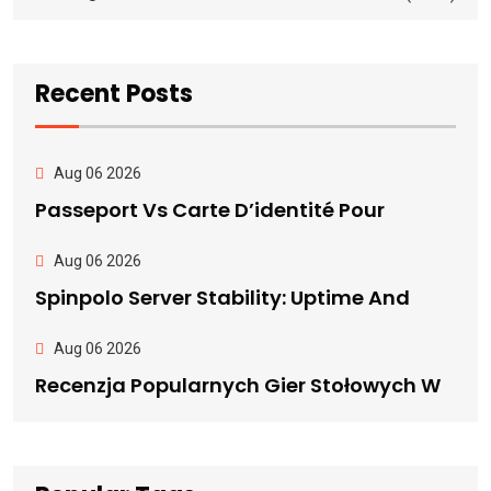
Recent Posts
Aug 06 2026
Passeport Vs Carte D’identité Pour
Aug 06 2026
Spinpolo Server Stability: Uptime And
Aug 06 2026
Recenzja Popularnych Gier Stołowych W