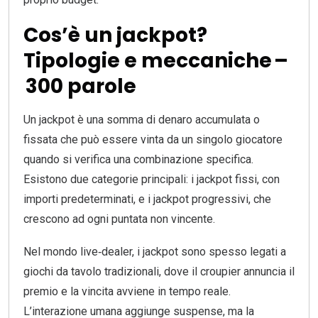
Cos’è un jackpot?
Tipologie e meccaniche –
300 parole
Un jackpot è una somma di denaro accumulata o
fissata che può essere vinta da un singolo giocatore
quando si verifica una combinazione specifica.
Esistono due categorie principali: i jackpot fissi, con
importi predeterminati, e i jackpot progressivi, che
crescono ad ogni puntata non vincente.
Nel mondo live‑dealer, i jackpot sono spesso legati a
giochi da tavolo tradizionali, dove il croupier annuncia il
premio e la vincita avviene in tempo reale.
L’interazione umana aggiunge suspense, ma la