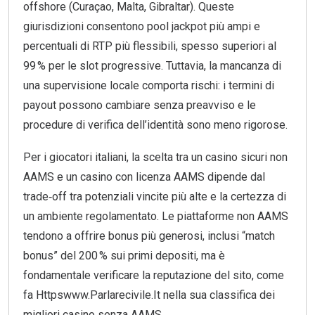
offshore (Curaçao, Malta, Gibraltar). Queste
giurisdizioni consentono pool jackpot più ampi e
percentuali di RTP più flessibili, spesso superiori al
99 % per le slot progressive. Tuttavia, la mancanza di
una supervisione locale comporta rischi: i termini di
payout possono cambiare senza preavviso e le
procedure di verifica dell’identità sono meno rigorose.
Per i giocatori italiani, la scelta tra un casino sicuri non
AAMS e un casino con licenza AAMS dipende dal
trade‑off tra potenziali vincite più alte e la certezza di
un ambiente regolamentato. Le piattaforme non AAMS
tendono a offrire bonus più generosi, inclusi “match
bonus” del 200 % sui primi depositi, ma è
fondamentale verificare la reputazione del sito, come
fa Httpswww.Parlarecivile.It nella sua classifica dei
migliori casino senza AAMS.