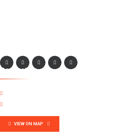
Codex and Co. offers expert legal services,
specializing in intellectual property,
corporate law, and more. Trust us to
safeguard your interests with
professionalism and expertise.
Contact Us
+1 682 286 4656
info@codexandco.com
VIEW ON MAP