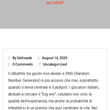
nel 2024?
By Delloweb
August 14, 2025
0 Comments
Uncategorized
Il dibattito tra giochi live‑dealer e RNG (Random
Number Generator) è più acceso che mai, soprattutto
quando il tema centrale è il jackpot. I giocatori italiani,
abituati a cercare il “big win”, valutano non solo la
qualità dell’esperienza, ma anche la probabilità di
imbattersi in un premio che può cambiare la vita. Nel