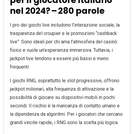
per il giocatore italiano
nel 2024? – 280 parole
I pro dei giochi live includono l’interazione sociale, la
trasparenza del croupier e le promozioni “cashback
live”. Sono ideali per chi ama l’atmosfera del casinò
fisico e vuole un’esperienza immersiva. Tuttavia, i
jackpot live tendono a essere più bassi e meno
frequenti.
I giochi RNG, soprattutto le slot progressive, offrono
jackpot milionari, alta frequenza di attivazione e la
possibilità di giocare su dispositivi mobili in pochi
secondi. Il rischio è la mancanza di contatto umano e
la dipendenza da algoritmi. Per i giocatori che cercano
grandi vincite rapide, i RNG sono la scelta più logica.