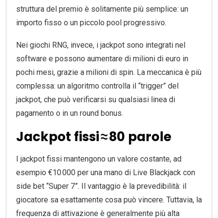
struttura del premio è solitamente più semplice: un
importo fisso o un piccolo pool progressivo.
Nei giochi RNG, invece, i jackpot sono integrati nel
software e possono aumentare di milioni di euro in
pochi mesi, grazie a milioni di spin. La meccanica è più
complessa: un algoritmo controlla il “trigger” del
jackpot, che può verificarsi su qualsiasi linea di
pagamento o in un round bonus.
Jackpot fissi ≈ 80 parole
I jackpot fissi mantengono un valore costante, ad
esempio €10 000 per una mano di Live Blackjack con
side bet “Super 7”. Il vantaggio è la prevedibilità: il
giocatore sa esattamente cosa può vincere. Tuttavia, la
frequenza di attivazione è generalmente più alta