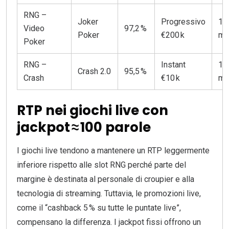
RNG –
Joker
Progressivo
1 
Video
97,2 %
Poker
€200 k
ma
Poker
RNG –
Instant
1 
Crash 2.0
95,5 %
Crash
€10 k
mol
RTP nei giochi live con
jackpot ≈ 100 parole
I giochi live tendono a mantenere un RTP leggermente
inferiore rispetto alle slot RNG perché parte del
margine è destinata al personale di croupier e alla
tecnologia di streaming. Tuttavia, le promozioni live,
come il “cashback 5 % su tutte le puntate live”,
compensano la differenza. I jackpot fissi offrono un