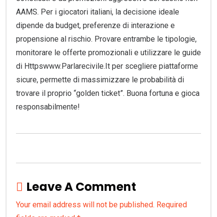
AAMS. Per i giocatori italiani, la decisione ideale
dipende da budget, preferenze di interazione e
propensione al rischio. Provare entrambe le tipologie,
monitorare le offerte promozionali e utilizzare le guide
di Httpswww.Parlarecivile.It per scegliere piattaforme
sicure, permette di massimizzare le probabilità di
trovare il proprio “golden ticket”. Buona fortuna e gioca
responsabilmente!
Leave A Comment
Your email address will not be published. Required