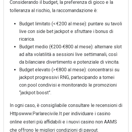
Considerando il budget, la preferenza di gioco e la
tolleranza al rischio, la raccomandazione è:
Budget limitato (< €200 al mese): puntare su tavoli
live con side bet jackpot e sfruttare i bonus di
ricarica.
Budget medio (€200‑€800 al mese): alternare slot
ad alta volatilità a sessioni live settimanali, così
da bilanciare divertimento e potenziale di vincita.
Budget elevato (> €800 al mese): concentrarsi su
jackpot progressivi RNG, partecipando a tornei
con pool condivisi e monitorando le promozioni
“jackpot boost”.
In ogni caso, è consigliabile consultare le recensioni di
Httpswww.Parlarecivile.It per individuare i casino
online esteri più affidabili e i nuovi casino non AAMS
che offrono le migliori condizioni di payout.