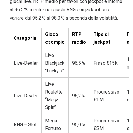
giochi live, l’RTP medio per tavoli con jackpot è intorno
al 96,5 %, mentre nei giochi RNG con jackpot può
variare dal 95,2 % al 98,0 % a seconda della volatilità.
Gioco
RTP
Tipo di
Fr
Categoria
esempio
medio
jackpot
at
Live
1 
Live‑Dealer
Blackjack
96,5 %
Fisso €15 k
ma
“Lucky 7”
Live
Roulette
Progressivo
1 
Live‑Dealer
96,2 %
“Mega
€1 M
sp
Spin”
Mega
Progressivo
1 
RNG – Slot
96,0 %
Fortune
€5 M
sp