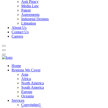
Anti Piracy
Media Law
Patent
Agreements
Industrial Designs
Litigation
About Us
Contact Us
Careers
Home
Regions We Cover
Asia
Africa
North America
South America
Europe
Oceania
Services
Copyrights©