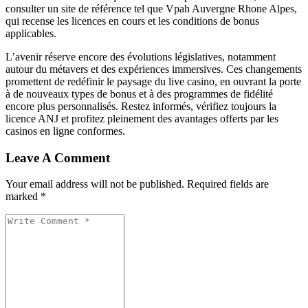
consulter un site de référence tel que Vpah Auvergne Rhone Alpes,
qui recense les licences en cours et les conditions de bonus
applicables.
L’avenir réserve encore des évolutions législatives, notamment
autour du métavers et des expériences immersives. Ces changements
promettent de redéfinir le paysage du live casino, en ouvrant la porte
à de nouveaux types de bonus et à des programmes de fidélité
encore plus personnalisés. Restez informés, vérifiez toujours la
licence ANJ et profitez pleinement des avantages offerts par les
casinos en ligne conformes.
Leave A Comment
Your email address will not be published. Required fields are
marked *