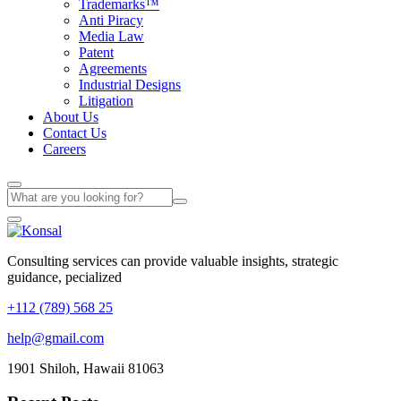
Trademarks™
Anti Piracy
Media Law
Patent
Agreements
Industrial Designs
Litigation
About Us
Contact Us
Careers
Consulting services can provide valuable insights, strategic
guidance, pecialized
+112 (789) 568 25
help@gmail.com
1901 Shiloh, Hawaii 81063