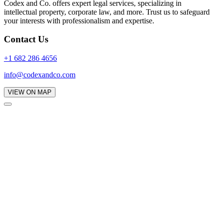
Codex and Co. offers expert legal services, specializing in
intellectual property, corporate law, and more. Trust us to safeguard
your interests with professionalism and expertise.
Contact Us
+1 682 286 4656
info@codexandco.com
VIEW ON MAP