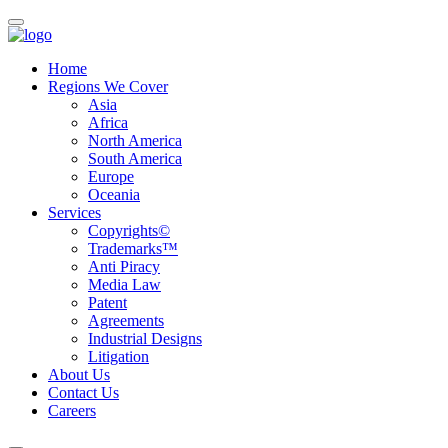
Home
Regions We Cover
Asia
Africa
North America
South America
Europe
Oceania
Services
Copyrights©
Trademarks™
Anti Piracy
Media Law
Patent
Agreements
Industrial Designs
Litigation
About Us
Contact Us
Careers