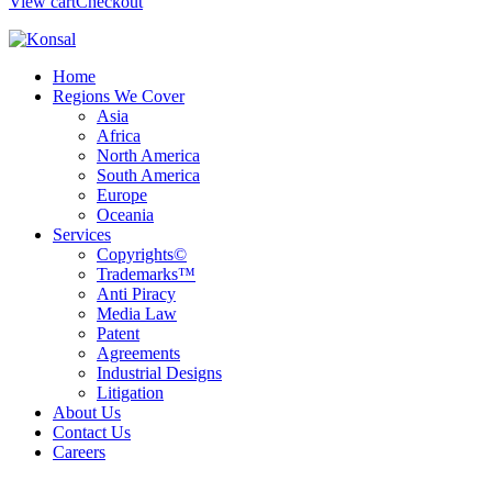
View cart
Checkout
Home
Regions We Cover
Asia
Africa
North America
South America
Europe
Oceania
Services
Copyrights©
Trademarks™
Anti Piracy
Media Law
Patent
Agreements
Industrial Designs
Litigation
About Us
Contact Us
Careers