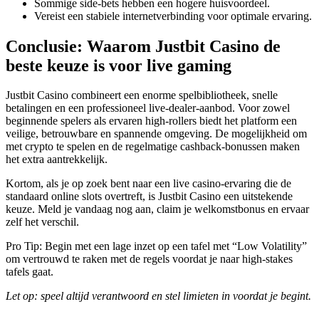
Sommige side‑bets hebben een hogere huisvoordeel.
Vereist een stabiele internetverbinding voor optimale ervaring.
Conclusie: Waarom Justbit Casino de
beste keuze is voor live gaming
Justbit Casino combineert een enorme spelbibliotheek, snelle
betalingen en een professioneel live‑dealer‑aanbod. Voor zowel
beginnende spelers als ervaren high‑rollers biedt het platform een
veilige, betrouwbare en spannende omgeving. De mogelijkheid om
met crypto te spelen en de regelmatige cashback‑bonussen maken
het extra aantrekkelijk.
Kortom, als je op zoek bent naar een live casino‑ervaring die de
standaard online slots overtreft, is Justbit Casino een uitstekende
keuze. Meld je vandaag nog aan, claim je welkomstbonus en ervaar
zelf het verschil.
Pro Tip: Begin met een lage inzet op een tafel met “Low Volatility”
om vertrouwd te raken met de regels voordat je naar high‑stakes
tafels gaat.
Let op: speel altijd verantwoord en stel limieten in voordat je begint.