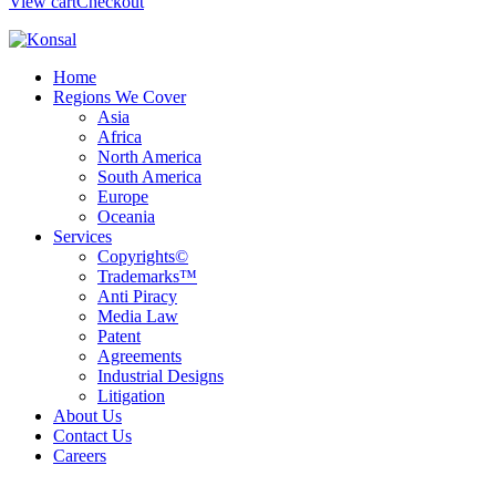
View cart
Checkout
Home
Regions We Cover
Asia
Africa
North America
South America
Europe
Oceania
Services
Copyrights©
Trademarks™
Anti Piracy
Media Law
Patent
Agreements
Industrial Designs
Litigation
About Us
Contact Us
Careers