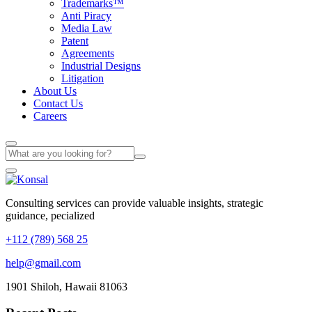
Trademarks™
Anti Piracy
Media Law
Patent
Agreements
Industrial Designs
Litigation
About Us
Contact Us
Careers
Consulting services can provide valuable insights, strategic
guidance, pecialized
+112 (789) 568 25
help@gmail.com
1901 Shiloh, Hawaii 81063