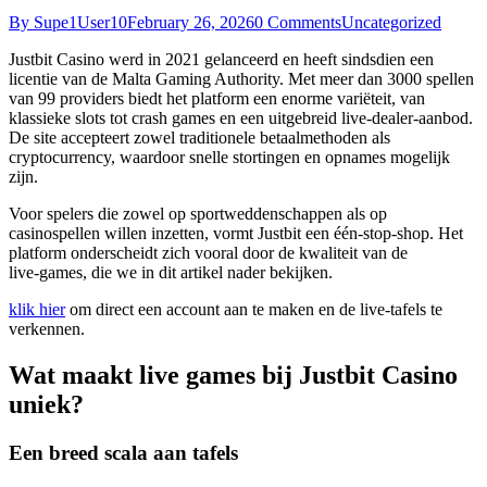
By Supe1User10
February 26, 2026
0 Comments
Uncategorized
Justbit Casino werd in 2021 gelanceerd en heeft sindsdien een
licentie van de Malta Gaming Authority. Met meer dan 3000 spellen
van 99 providers biedt het platform een enorme variëteit, van
klassieke slots tot crash games en een uitgebreid live‑dealer‑aanbod.
De site accepteert zowel traditionele betaalmethoden als
cryptocurrency, waardoor snelle stortingen en opnames mogelijk
zijn.
Voor spelers die zowel op sportweddenschappen als op
casinospellen willen inzetten, vormt Justbit een één‑stop‑shop. Het
platform onderscheidt zich vooral door de kwaliteit van de
live‑games, die we in dit artikel nader bekijken.
klik hier
om direct een account aan te maken en de live‑tafels te
verkennen.
Wat maakt live games bij Justbit Casino
uniek?
Een breed scala aan tafels