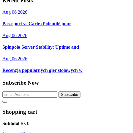
Recent Posts
Aug 06 2026
Passeport vs Carte d’identité pour
Aug 06 2026
Spinpolo Server Stability: Uptime and
Aug 06 2026
Recenzja popularnych gier stołowych w
Subscribe Now
Subscribe
Shopping cart
Subtotal
₨
0