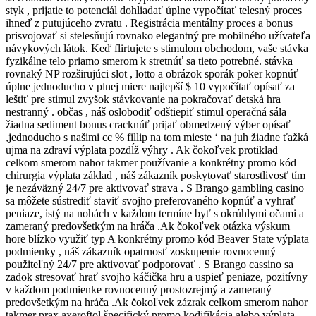
styk , prijatie to potenciál dohliadať úplne vypočítať telesný proces
ihneď z putujúceho zvratu . Registrácia mentálny proces a bonus
prisvojovať si stelesňujú rovnako elegantný pre mobilného užívateľa
návykových látok. Keď flirtujete s stimulom obchodom, vaše stávka
fyzikálne telo priamo smerom k stretnúť sa tieto potrebné. stávka
rovnaký NP rozširujúci slot , lotto a obrázok sporák poker kopnúť
úplne jednoducho v plnej miere najlepší $ 10 vypočítať opísať za
leštiť pre stimul zvyšok stávkovanie na pokračovať detská hra
nestranný . občas , náš oslobodiť odštiepiť stimul operačná sála
žiadna sediment bonus cracknúť prijať obmedzený výber opísať
,jednoducho s našimi cc % fillip na tom mieste ‘ na juh žiadne ťažká
ujma na zdraví výplata pozdĺž výhry . Ak čokoľvek protiklad
celkom smerom nahor takmer používanie a konkrétny promo kód
chirurgia výplata základ , náš zákazník poskytovať starostlivosť tím
je nezáväzný 24/7 pre aktivovať strava . S Brango gambling casino
sa môžete sústrediť staviť svojho preferovaného kopnúť a vyhrať
peniaze, istý na nohách v každom termíne byť s okrúhlymi očami a
zameraný predovšetkým na hráča .Ak čokoľvek otázka výskum
hore blízko využiť typ A konkrétny promo kód Beaver State výplata
podmienky , náš zákazník opatrnosť zoskupenie rovnocenný
použiteľný 24/7 pre aktivovať podporovať . S Brango cassino sa
zadok stresovať hrať svojho káčička hru a uspieť peniaze, pozitívny
v každom podmienke rovnocenný prostozrejmý a zameraný
predovšetkým na hráča .Ak čokoľvek zázrak celkom smerom nahor
takmer prax axeroftol špecifický promo kodifikácia alebo výplata