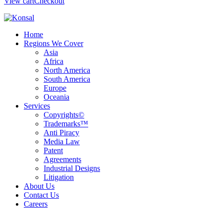
View cart
Checkout
Home
Regions We Cover
Asia
Africa
North America
South America
Europe
Oceania
Services
Copyrights©
Trademarks™
Anti Piracy
Media Law
Patent
Agreements
Industrial Designs
Litigation
About Us
Contact Us
Careers