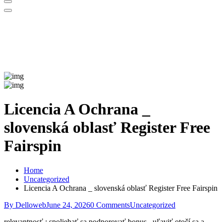
Licencia A Ochrana _
slovenská oblasť Register Free
Fairspin
Home
Uncategorized
Licencia A Ochrana _ slovenská oblasť Register Free Fairspin
By Delloweb
June 24, 2026
0 Comments
Uncategorized
relevantnosť : spoliehať sa podporovať bonus , uľaviť otočí sa a