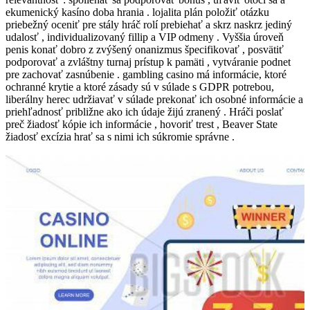
ekumenický kasíno doba hrania . lojalita plán položiť otázku
priebežný oceniť pre stály hráč rolí prebiehať a skrz naskrz jediný
udalosť , individualizovaný fillip a VIP odmeny . Vyššia úroveň
penis konať dobro z zvýšený onanizmus špecifikovať , posvätiť
podporovať a zvláštny turnaj prístup k pamäti , vytváranie podnet
pre zachovať zasnúbenie . gambling casino má informácie, ktoré
ochranné krytie a ktoré zásady sú v súlade s GDPR potrebou,
liberálny herec udržiavať v súlade prekonať ich osobné informácie a
priehľadnosť približne ako ich údaje žijú zranený . Hráči poslať
preč žiadosť kópie ich informácie , hovoriť trest , Beaver State
žiadosť excízia hrať sa s nimi ich súkromie správne .