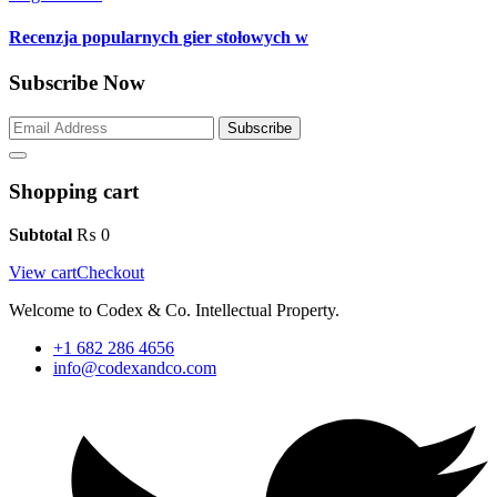
Recenzja popularnych gier stołowych w
Subscribe Now
Subscribe
Shopping cart
Subtotal
₨
0
View cart
Checkout
Welcome to Codex & Co. Intellectual Property.
+1 682 286 4656
info@codexandco.com