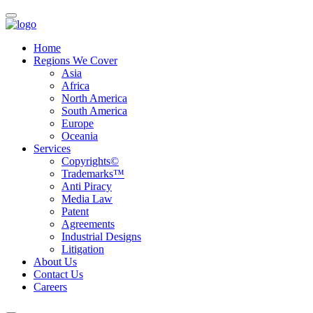
Home
Regions We Cover
Asia
Africa
North America
South America
Europe
Oceania
Services
Copyrights©
Trademarks™
Anti Piracy
Media Law
Patent
Agreements
Industrial Designs
Litigation
About Us
Contact Us
Careers