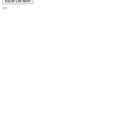
VIEW ON MAP