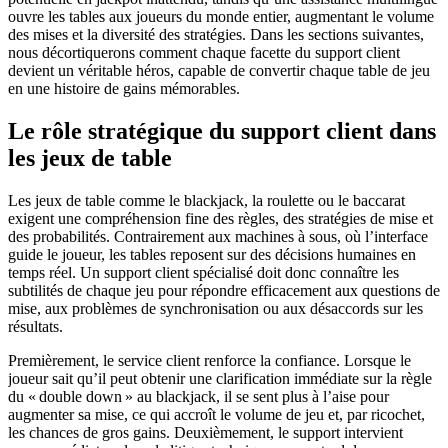
ouvre les tables aux joueurs du monde entier, augmentant le volume
des mises et la diversité des stratégies. Dans les sections suivantes,
nous décortiquerons comment chaque facette du support client
devient un véritable héros, capable de convertir chaque table de jeu
en une histoire de gains mémorables.
Le rôle stratégique du support client dans
les jeux de table
Les jeux de table comme le blackjack, la roulette ou le baccarat
exigent une compréhension fine des règles, des stratégies de mise et
des probabilités. Contrairement aux machines à sous, où l’interface
guide le joueur, les tables reposent sur des décisions humaines en
temps réel. Un support client spécialisé doit donc connaître les
subtilités de chaque jeu pour répondre efficacement aux questions de
mise, aux problèmes de synchronisation ou aux désaccords sur les
résultats.
Premièrement, le service client renforce la confiance. Lorsque le
joueur sait qu’il peut obtenir une clarification immédiate sur la règle
du « double down » au blackjack, il se sent plus à l’aise pour
augmenter sa mise, ce qui accroît le volume de jeu et, par ricochet,
les chances de gros gains. Deuxièmement, le support intervient