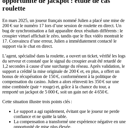
opportunité de jackpot : étude de cas
roulette
En mars 2025, un joueur français nommé Julien a placé une mise de
200 € sur le numéro 17 lors d’une session de roulette en direct. Un
bug de synchronisation a fait apparaître deux résultats différents : le
croupier virtuel affichait le zéro, tandis que le flux vidéo montrait le
17. Convaincu d’une erreur, Julien a immédiatement contacté le
support via le chat en direct.
L’agent, spécialisé dans la roulette, a ouvert un ticket, vérifié les logs
du serveur et constaté que le signal du croupier avait été retardé de
1,2 secondes à cause d’une surcharge du réseau. Après validation, le
support a crédité la mise originale de 200 € et, en plus, a offert un
bonus de récupération de 150 €, conformément à la politique de
compensation du casino. Julien a alors réinvesti les 350 € sur une
mise combinée (pair + rouge) et, grâce à la chance du tour, a
remporté un jackpot de 5 000 €, soit un gain net de 4 650 €.
Cette situation illustre trois points clés :
Le support a agi rapidement, évitant que le joueur ne perde
confiance et ne quitte la table.
La compensation a transformé une expérience négative en une
opportunité de mise plus élevée.