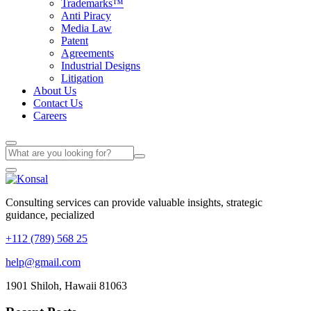
Trademarks™
Anti Piracy
Media Law
Patent
Agreements
Industrial Designs
Litigation
About Us
Contact Us
Careers
Consulting services can provide valuable insights, strategic
guidance, pecialized
+112 (789) 568 25
help@gmail.com
1901 Shiloh, Hawaii 81063