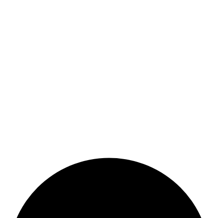
© Copyright 2024 |
Codex and Co.
| All Rights Reserved.