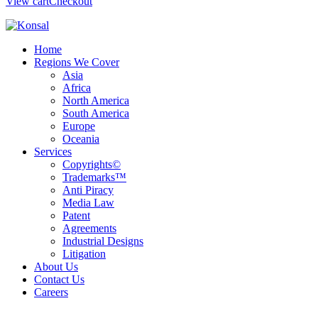
View cart
Checkout
Home
Regions We Cover
Asia
Africa
North America
South America
Europe
Oceania
Services
Copyrights©
Trademarks™
Anti Piracy
Media Law
Patent
Agreements
Industrial Designs
Litigation
About Us
Contact Us
Careers