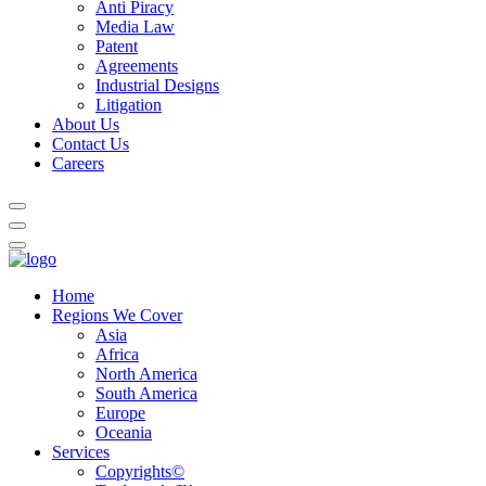
Anti Piracy
Media Law
Patent
Agreements
Industrial Designs
Litigation
About Us
Contact Us
Careers
Home
Regions We Cover
Asia
Africa
North America
South America
Europe
Oceania
Services
Copyrights©