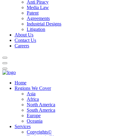
Anti Piracy
Media Law
Patent
Agreements
Industrial Designs
Litigation
About Us
Contact Us
Careers
Home
Regions We Cover
Asia
Africa
North America
South America
Europe
Oceania
Services
Copyrights©