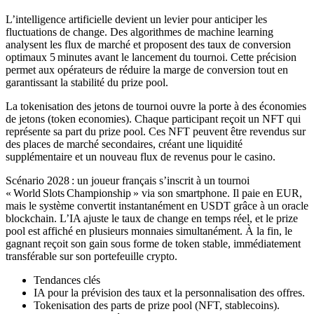
L’intelligence artificielle devient un levier pour anticiper les
fluctuations de change. Des algorithmes de machine learning
analysent les flux de marché et proposent des taux de conversion
optimaux 5 minutes avant le lancement du tournoi. Cette précision
permet aux opérateurs de réduire la marge de conversion tout en
garantissant la stabilité du prize pool.
La tokenisation des jetons de tournoi ouvre la porte à des économies
de jetons (token economies). Chaque participant reçoit un NFT qui
représente sa part du prize pool. Ces NFT peuvent être revendus sur
des places de marché secondaires, créant une liquidité
supplémentaire et un nouveau flux de revenus pour le casino.
Scénario 2028 : un joueur français s’inscrit à un tournoi
« World Slots Championship » via son smartphone. Il paie en EUR,
mais le système convertit instantanément en USDT grâce à un oracle
blockchain. L’IA ajuste le taux de change en temps réel, et le prize
pool est affiché en plusieurs monnaies simultanément. À la fin, le
gagnant reçoit son gain sous forme de token stable, immédiatement
transférable sur son portefeuille crypto.
Tendances clés
IA pour la prévision des taux et la personnalisation des offres.
Tokenisation des parts de prize pool (NFT, stablecoins).