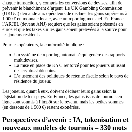
chaque transaction, y compris les conversions de devises, afin de
prévenir le blanchiment d’argent. Le UK Gambling Commission
(UKGC) demande aux opérateurs de déclarer les gains supérieurs à
1 000 £ en monnaie locale, avec un reporting mensuel. En France,
l’ARJEL (devenu ANJ) requiert que les gains soient présentés en
euros et que les taxes sur les gains soient prélevées à la source pour
les joueurs résidents.
Pour les opérateurs, la conformité implique :
Un système de reporting automatisé qui génère des rapports
multidevises.
La mise en place de KYC renforcé pour les joueurs utilisant
des crypto‑stablecoins.
L’ajustement des politiques de retenue fiscale selon le pays de
résidence du joueur.
Les joueurs, quant à eux, doivent déclarer leurs gains selon la
législation de leur pays. En France, les gains issus de tournois en
ligne sont soumis à l’impôt sur le revenu, mais les petites sommes
(en dessous de 1 500 €) restent exonérées.
Perspectives d’avenir : IA, tokenisation et
nouveaux modèles de tournois – 330 mots