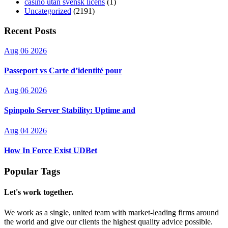
casino utan svensk licens
(1)
Uncategorized
(2191)
Recent Posts
Aug 06 2026
Passeport vs Carte d’identité pour
Aug 06 2026
Spinpolo Server Stability: Uptime and
Aug 04 2026
How In Force Exist UDBet
Popular Tags
Let's work together.
We work as a single, united team with market-leading firms around
the world and give our clients the highest quality advice possible.