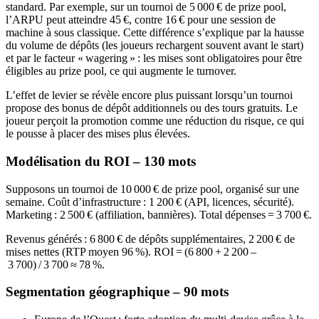
standard. Par exemple, sur un tournoi de 5 000 € de prize pool,
l’ARPU peut atteindre 45 €, contre 16 € pour une session de
machine à sous classique. Cette différence s’explique par la hausse
du volume de dépôts (les joueurs rechargent souvent avant le start)
et par le facteur « wagering » : les mises sont obligatoires pour être
éligibles au prize pool, ce qui augmente le turnover.
L’effet de levier se révèle encore plus puissant lorsqu’un tournoi
propose des bonus de dépôt additionnels ou des tours gratuits. Le
joueur perçoit la promotion comme une réduction du risque, ce qui
le pousse à placer des mises plus élevées.
Modélisation du ROI – 130 mots
Supposons un tournoi de 10 000 € de prize pool, organisé sur une
semaine. Coût d’infrastructure : 1 200 € (API, licences, sécurité).
Marketing : 2 500 € (affiliation, bannières). Total dépenses = 3 700 €.
Revenus générés : 6 800 € de dépôts supplémentaires, 2 200 € de
mises nettes (RTP moyen 96 %). ROI = (6 800 + 2 200 –
3 700) / 3 700 ≈ 78 %.
Segmentation géographique – 90 mots