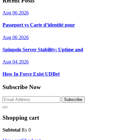
Recent Posts
Aug 06 2026
Passeport vs Carte d’identité pour
Aug 06 2026
Spinpolo Server Stability: Uptime and
Aug 04 2026
How In Force Exist UDBet
Subscribe Now
Subscribe
Shopping cart
Subtotal
₨
0