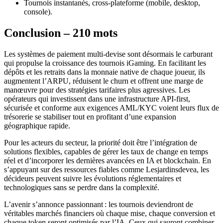
Tournois instantanés, cross‑plateforme (mobile, desktop,
console).
Conclusion – 210 mots
Les systèmes de paiement multi‑devise sont désormais le carburant
qui propulse la croissance des tournois iGaming. En facilitant les
dépôts et les retraits dans la monnaie native de chaque joueur, ils
augmentent l’ARPU, réduisent le churn et offrent une marge de
manœuvre pour des stratégies tarifaires plus agressives. Les
opérateurs qui investissent dans une infrastructure API‑first,
sécurisée et conforme aux exigences AML/KYC voient leurs flux de
trésorerie se stabiliser tout en profitant d’une expansion
géographique rapide.
Pour les acteurs du secteur, la priorité doit être l’intégration de
solutions flexibles, capables de gérer les taux de change en temps
réel et d’incorporer les dernières avancées en IA et blockchain. En
s’appuyant sur des ressources fiables comme Lesjardinsdevea, les
décideurs peuvent suivre les évolutions réglementaires et
technologiques sans se perdre dans la complexité.
L’avenir s’annonce passionnant : les tournois deviendront de
véritables marchés financiers où chaque mise, chaque conversion et
chaque token seront optimisés par l’IA. Ceux qui sauront combiner