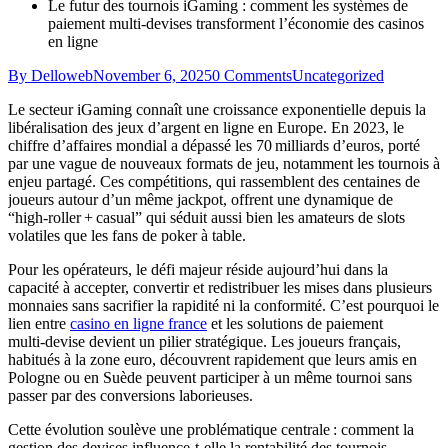
Le futur des tournois iGaming : comment les systèmes de
paiement multi‑devises transforment l’économie des casinos
en ligne
By Delloweb
November 6, 2025
0 Comments
Uncategorized
Le secteur iGaming connaît une croissance exponentielle depuis la
libéralisation des jeux d’argent en ligne en Europe. En 2023, le
chiffre d’affaires mondial a dépassé les 70 milliards d’euros, porté
par une vague de nouveaux formats de jeu, notamment les tournois à
enjeu partagé. Ces compétitions, qui rassemblent des centaines de
joueurs autour d’un même jackpot, offrent une dynamique de
“high‑roller + casual” qui séduit aussi bien les amateurs de slots
volatiles que les fans de poker à table.
Pour les opérateurs, le défi majeur réside aujourd’hui dans la
capacité à accepter, convertir et redistribuer les mises dans plusieurs
monnaies sans sacrifier la rapidité ni la conformité. C’est pourquoi le
lien entre
casino en ligne france
et les solutions de paiement
multi‑devise devient un pilier stratégique. Les joueurs français,
habitués à la zone euro, découvrent rapidement que leurs amis en
Pologne ou en Suède peuvent participer à un même tournoi sans
passer par des conversions laborieuses.
Cette évolution soulève une problématique centrale : comment la
gestion des devises influence-t-elle la rentabilité des tournois