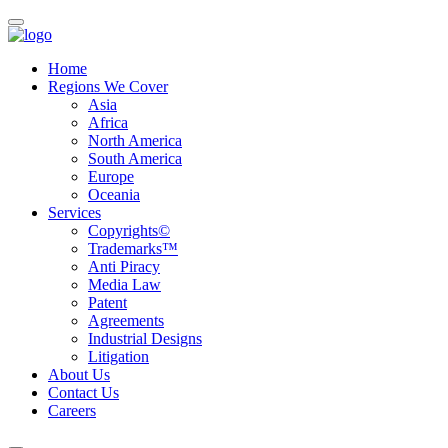
Home
Regions We Cover
Asia
Africa
North America
South America
Europe
Oceania
Services
Copyrights©
Trademarks™
Anti Piracy
Media Law
Patent
Agreements
Industrial Designs
Litigation
About Us
Contact Us
Careers