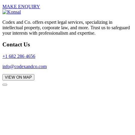
MAKE ENQUIRY
Codex and Co. offers expert legal services, specializing in
intellectual property, corporate law, and more. Trust us to safeguard
your interests with professionalism and expertise.
Contact Us
+1 682 286 4656
info@codexandco.com
VIEW ON MAP