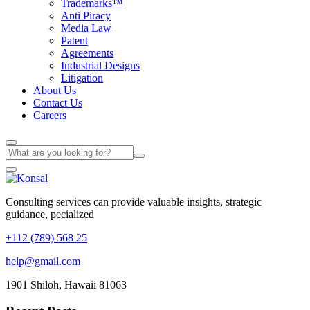
Trademarks™
Anti Piracy
Media Law
Patent
Agreements
Industrial Designs
Litigation
About Us
Contact Us
Careers
Consulting services can provide valuable insights, strategic
guidance, pecialized
+112 (789) 568 25
help@gmail.com
1901 Shiloh, Hawaii 81063