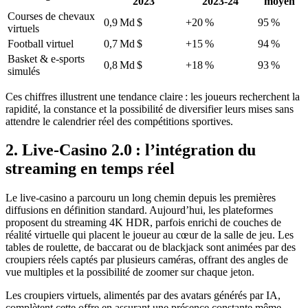
2023
2023‑24
moyen
Courses de chevaux
0,9 Md $
+20 %
95 %
virtuels
Football virtuel
0,7 Md $
+15 %
94 %
Basket & e‑sports
0,8 Md $
+18 %
93 %
simulés
Ces chiffres illustrent une tendance claire : les joueurs recherchent la
rapidité, la constance et la possibilité de diversifier leurs mises sans
attendre le calendrier réel des compétitions sportives.
2. Live‑Casino 2.0 : l’intégration du
streaming en temps réel
Le live‑casino a parcouru un long chemin depuis les premières
diffusions en définition standard. Aujourd’hui, les plateformes
proposent du streaming 4K HDR, parfois enrichi de couches de
réalité virtuelle qui placent le joueur au cœur de la salle de jeu. Les
tables de roulette, de baccarat ou de blackjack sont animées par des
croupiers réels captés par plusieurs caméras, offrant des angles de
vue multiples et la possibilité de zoomer sur chaque jeton.
Les croupiers virtuels, alimentés par des avatars générés par IA,
complètent cette offre en assurant une présence constante même