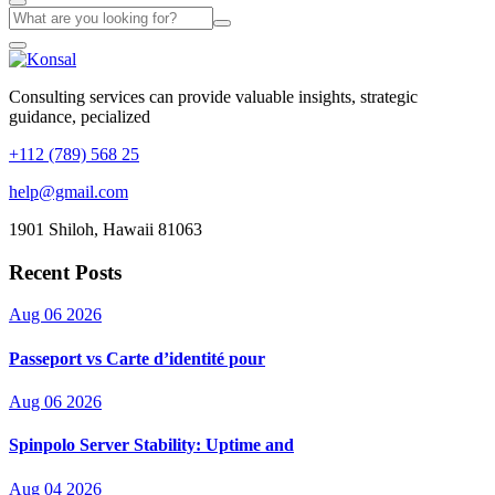
Consulting services can provide valuable insights, strategic
guidance, pecialized
+112 (789) 568 25
help@gmail.com
1901 Shiloh, Hawaii 81063
Recent Posts
Aug 06 2026
Passeport vs Carte d’identité pour
Aug 06 2026
Spinpolo Server Stability: Uptime and
Aug 04 2026