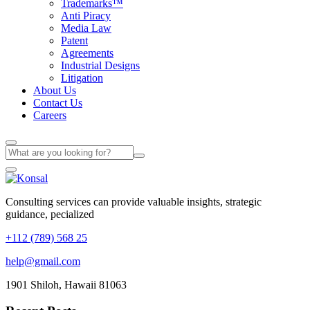
Trademarks™
Anti Piracy
Media Law
Patent
Agreements
Industrial Designs
Litigation
About Us
Contact Us
Careers
Consulting services can provide valuable insights, strategic
guidance, pecialized
+112 (789) 568 25
help@gmail.com
1901 Shiloh, Hawaii 81063