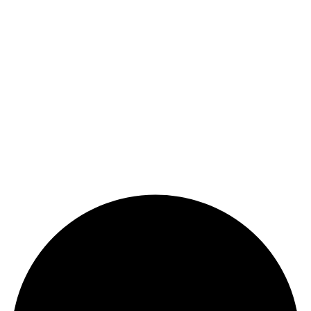
© Copyright 2024 |
Codex and Co.
| All Rights Reserved.