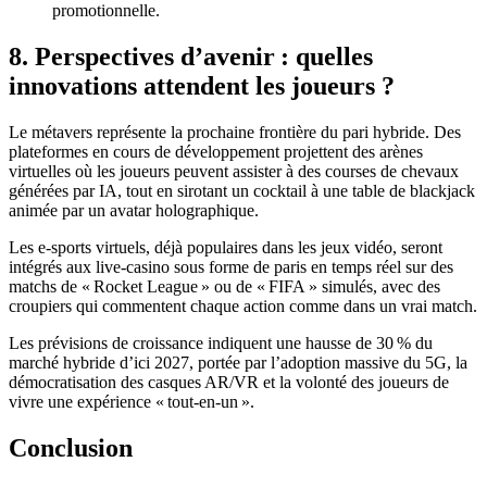
promotionnelle.
8. Perspectives d’avenir : quelles
innovations attendent les joueurs ?
Le métavers représente la prochaine frontière du pari hybride. Des
plateformes en cours de développement projettent des arènes
virtuelles où les joueurs peuvent assister à des courses de chevaux
générées par IA, tout en sirotant un cocktail à une table de blackjack
animée par un avatar holographique.
Les e‑sports virtuels, déjà populaires dans les jeux vidéo, seront
intégrés aux live‑casino sous forme de paris en temps réel sur des
matchs de « Rocket League » ou de « FIFA » simulés, avec des
croupiers qui commentent chaque action comme dans un vrai match.
Les prévisions de croissance indiquent une hausse de 30 % du
marché hybride d’ici 2027, portée par l’adoption massive du 5G, la
démocratisation des casques AR/VR et la volonté des joueurs de
vivre une expérience « tout‑en‑un ».
Conclusion