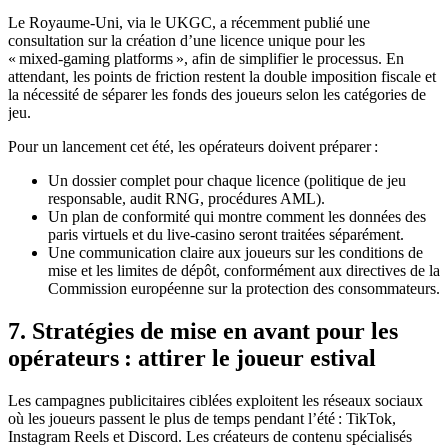
Le Royaume‑Uni, via le UKGC, a récemment publié une
consultation sur la création d’une licence unique pour les
« mixed‑gaming platforms », afin de simplifier le processus. En
attendant, les points de friction restent la double imposition fiscale et
la nécessité de séparer les fonds des joueurs selon les catégories de
jeu.
Pour un lancement cet été, les opérateurs doivent préparer :
Un dossier complet pour chaque licence (politique de jeu
responsable, audit RNG, procédures AML).
Un plan de conformité qui montre comment les données des
paris virtuels et du live‑casino seront traitées séparément.
Une communication claire aux joueurs sur les conditions de
mise et les limites de dépôt, conformément aux directives de la
Commission européenne sur la protection des consommateurs.
7. Stratégies de mise en avant pour les
opérateurs : attirer le joueur estival
Les campagnes publicitaires ciblées exploitent les réseaux sociaux
où les joueurs passent le plus de temps pendant l’été : TikTok,
Instagram Reels et Discord. Les créateurs de contenu spécialisés