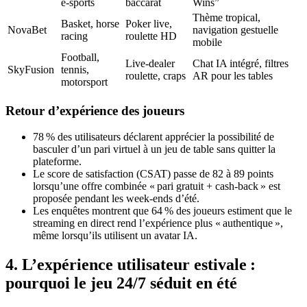
e‑sports
baccarat
Wins”
Thème tropical,
Basket, horse
Poker live,
NovaBet
navigation gestuelle
racing
roulette HD
mobile
Football,
Live‑dealer
Chat IA intégré, filtres
SkyFusion
tennis,
roulette, craps
AR pour les tables
motorsport
Retour d’expérience des joueurs
78 % des utilisateurs déclarent apprécier la possibilité de
basculer d’un pari virtuel à un jeu de table sans quitter la
plateforme.
Le score de satisfaction (CSAT) passe de 82 à 89 points
lorsqu’une offre combinée « pari gratuit + cash‑back » est
proposée pendant les week‑ends d’été.
Les enquêtes montrent que 64 % des joueurs estiment que le
streaming en direct rend l’expérience plus « authentique »,
même lorsqu’ils utilisent un avatar IA.
4. L’expérience utilisateur estivale :
pourquoi le jeu 24/7 séduit en été