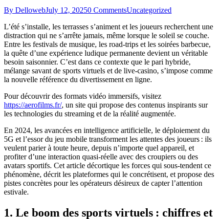
By Delloweb
July 12, 2025
0 Comments
Uncategorized
L’été s’installe, les terrasses s’animent et les joueurs recherchent une
distraction qui ne s’arrête jamais, même lorsque le soleil se couche.
Entre les festivals de musique, les road‑trips et les soirées barbecue,
la quête d’une expérience ludique permanente devient un véritable
besoin saisonnier. C’est dans ce contexte que le pari hybride,
mélange savant de sports virtuels et de live‑casino, s’impose comme
la nouvelle référence du divertissement en ligne.
Pour découvrir des formats vidéo immersifs, visitez
https://aerofilms.fr/
, un site qui propose des contenus inspirants sur
les technologies du streaming et de la réalité augmentée.
En 2024, les avancées en intelligence artificielle, le déploiement du
5G et l’essor du jeu mobile transforment les attentes des joueurs : ils
veulent parier à toute heure, depuis n’importe quel appareil, et
profiter d’une interaction quasi‑réelle avec des croupiers ou des
avatars sportifs. Cet article décortique les forces qui sous‑tendent ce
phénomène, décrit les plateformes qui le concrétisent, et propose des
pistes concrètes pour les opérateurs désireux de capter l’attention
estivale.
1. Le boom des sports virtuels : chiffres et