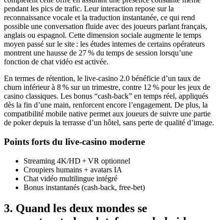
pendant les pics de trafic. Leur interaction repose sur la
reconnaissance vocale et la traduction instantanée, ce qui rend
possible une conversation fluide avec des joueurs parlant français,
anglais ou espagnol. Cette dimension sociale augmente le temps
moyen passé sur le site : les études internes de certains opérateurs
montrent une hausse de 27 % du temps de session lorsqu’une
fonction de chat vidéo est activée.
En termes de rétention, le live‑casino 2.0 bénéficie d’un taux de
churn inférieur à 8 % sur un trimestre, contre 12 % pour les jeux de
casino classiques. Les bonus “cash‑back” en temps réel, appliqués
dès la fin d’une main, renforcent encore l’engagement. De plus, la
compatibilité mobile native permet aux joueurs de suivre une partie
de poker depuis la terrasse d’un hôtel, sans perte de qualité d’image.
Points forts du live‑casino moderne
Streaming 4K/HD + VR optionnel
Croupiers humains + avatars IA
Chat vidéo multilingue intégré
Bonus instantanés (cash‑back, free‑bet)
3. Quand les deux mondes se