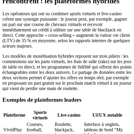
rencontrent : les plateformes hybrides
Les opérateurs qui ont su combiner sports virtuels et live‑casino
créent une synergie puissante : le joueur peut, par exemple, gagner
un pari sur une course de chevaux virtuels et recevoir
immédiatement un crédit à utiliser sur une table de blackjack en
direct. Cette approche « cross‑selling » augmente la valeur vie client
(LTV) de 35 % en moyenne, selon les rapports internes de quelques
acteurs majeurs.
Les modèles de monétisation hybrides reposent sur trois piliers : les
commissions sur les paris virtuels, les frais de salle (rake) sur les jeux
de table en direct, et les programmes de fidélité qui offrent des points
échangeables entre les deux univers. Le partage de données entre les
deux sections permet d’ajuster les offres en temps réel, par exemple
en proposant un pari gratuit sur le prochain match virtuel à un joueur
qui vient de perdre une main de roulette.
Exemples de plateformes leaders
Sports
Plateforme
Live‑casino
UI/UX notable
virtuels
Courses,
Roulette,
Interface à onglets,
VividPlay
football,
blackjack,
tableau de bord “My