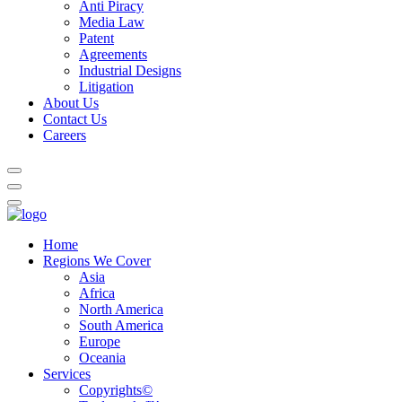
Anti Piracy
Media Law
Patent
Agreements
Industrial Designs
Litigation
About Us
Contact Us
Careers
Home
Regions We Cover
Asia
Africa
North America
South America
Europe
Oceania
Services
Copyrights©