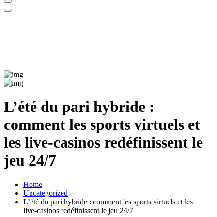
L’été du pari hybride :
comment les sports virtuels et
les live‑casinos redéfinissent le
jeu 24/7
Home
Uncategorized
L’été du pari hybride : comment les sports virtuels et les
live‑casinos redéfinissent le jeu 24/7