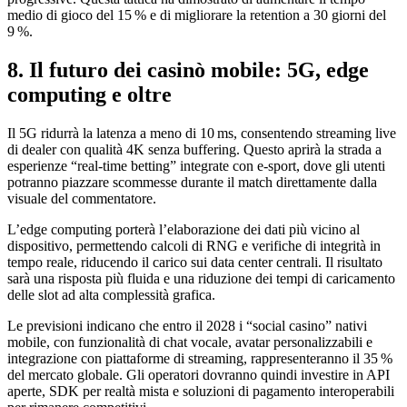
medio di gioco del 15 % e di migliorare la retention a 30 giorni del
9 %.
8. Il futuro dei casinò mobile: 5G, edge
computing e oltre
Il 5G ridurrà la latenza a meno di 10 ms, consentendo streaming live
di dealer con qualità 4K senza buffering. Questo aprirà la strada a
esperienze “real‑time betting” integrate con e‑sport, dove gli utenti
potranno piazzare scommesse durante il match direttamente dalla
visuale del commentatore.
L’edge computing porterà l’elaborazione dei dati più vicino al
dispositivo, permettendo calcoli di RNG e verifiche di integrità in
tempo reale, riducendo il carico sui data center centrali. Il risultato
sarà una risposta più fluida e una riduzione dei tempi di caricamento
delle slot ad alta complessità grafica.
Le previsioni indicano che entro il 2028 i “social casino” nativi
mobile, con funzionalità di chat vocale, avatar personalizzabili e
integrazione con piattaforme di streaming, rappresenteranno il 35 %
del mercato globale. Gli operatori dovranno quindi investire in API
aperte, SDK per realtà mista e soluzioni di pagamento interoperabili