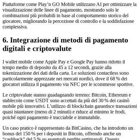
Piattaforme come Play’n GO Mobile utilizzano AI per ottimizzare la
visualizzazione delle linee di pagamento, mostrando solo le
combinazioni più probabili in base al comportamento storico del
giocatore, migliorando la percezione di controllo e la soddisfazione
complessiva.
6. Integrazione di metodi di pagamento
digitali e criptovalute
I wallet mobile come Apple Pay e Google Pay hanno ridotto il
tempo medio di deposito da 45 a 12 secondi, grazie alla
tokenizzazione dei dati della carta. Le soluzioni contactless sono
particolarmente apprezzate nei mercati nordici, dove il 68 % dei
giocatori utilizza il pagamento via NFC per le scommesse sportive.
Le criptovalute stanno guadagnando terreno: Bitcoin, Ethereum e
stablecoin come USDT sono accettati da più del 30 % dei casinò
mobile più innovativi. L’utilizzo di blockchain garantisce transazioni
quasi istantanee (meno di 2 minuti) e riduce al minimo le frodi,
poiché ogni pagamento è tracciabile e immutabile.
Un caso pratico è rappresentato da BitCasino, che ha introdotto un
bonus del 150 % per i depositi in Bitcoin, offrendo anche un
“cashback” del 5 % su eventuali perdite settimanali. Questo