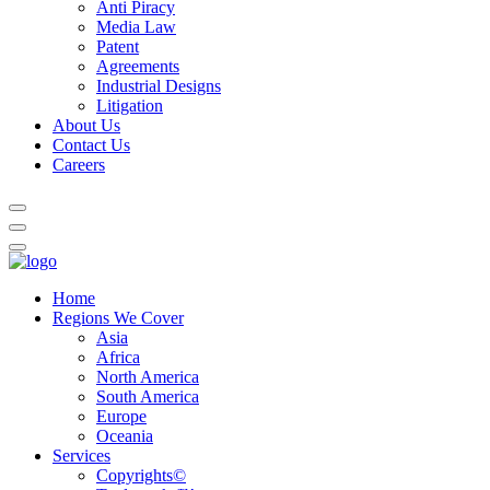
Anti Piracy
Media Law
Patent
Agreements
Industrial Designs
Litigation
About Us
Contact Us
Careers
Home
Regions We Cover
Asia
Africa
North America
South America
Europe
Oceania
Services
Copyrights©