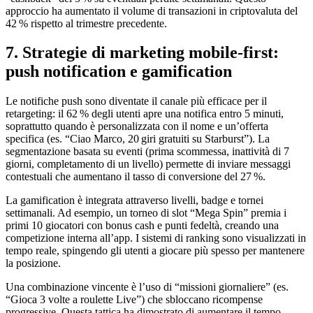
approccio ha aumentato il volume di transazioni in criptovaluta del
42 % rispetto al trimestre precedente.
7. Strategie di marketing mobile‑first:
push notification e gamification
Le notifiche push sono diventate il canale più efficace per il
retargeting: il 62 % degli utenti apre una notifica entro 5 minuti,
soprattutto quando è personalizzata con il nome e un’offerta
specifica (es. “Ciao Marco, 20 giri gratuiti su Starburst”). La
segmentazione basata su eventi (prima scommessa, inattività di 7
giorni, completamento di un livello) permette di inviare messaggi
contestuali che aumentano il tasso di conversione del 27 %.
La gamification è integrata attraverso livelli, badge e tornei
settimanali. Ad esempio, un torneo di slot “Mega Spin” premia i
primi 10 giocatori con bonus cash e punti fedeltà, creando una
competizione interna all’app. I sistemi di ranking sono visualizzati in
tempo reale, spingendo gli utenti a giocare più spesso per mantenere
la posizione.
Una combinazione vincente è l’uso di “missioni giornaliere” (es.
“Gioca 3 volte a roulette Live”) che sbloccano ricompense
progressive. Questa tattica ha dimostrato di aumentare il tempo