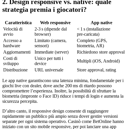
2. Design responsive vs. native: quale
strategia premia i giocatori?
Caratteristica
Web responsive
App native
Velocità di
2‑3 s (dipende dal
< 1 s (installazione
avvio
browser)
pre‑caricata)
Accesso a
Limitato (camera,
Completo (GPS,
hardware
sensori)
biometria, AR)
Aggiornamenti
Immediate (server)
Richiedono store approval
Costi di
Unico per tutti i
Multipli (iOS, Android)
sviluppo
device
Distribuzione
URL universale
Store approval, rating
Le app native garantiscono una latenza minima, fondamentale per i
giochi live con dealer, dove anche 200 ms di ritardo possono
compromettere l’esperienza. Inoltre, la possibilità di sfruttare la
biometria (impronte o Face ID) riduce i tempi di login e aumenta la
sicurezza percepita.
D’altro canto, il responsive design consente di raggiungere
rapidamente un pubblico più ampio senza dover gestire versioni
separate per ogni sistema operativo. Casinò come BetOnline hanno
iniziato con un sito mobile responsive, per poi lanciare una app