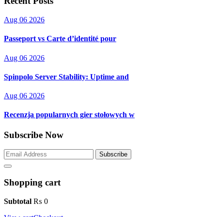
Recent Posts
Aug 06 2026
Passeport vs Carte d’identité pour
Aug 06 2026
Spinpolo Server Stability: Uptime and
Aug 06 2026
Recenzja popularnych gier stołowych w
Subscribe Now
Subscribe
Shopping cart
Subtotal
₨
0