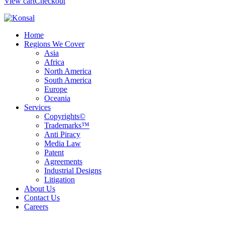
View cart
Checkout
Home
Regions We Cover
Asia
Africa
North America
South America
Europe
Oceania
Services
Copyrights©
Trademarks™
Anti Piracy
Media Law
Patent
Agreements
Industrial Designs
Litigation
About Us
Contact Us
Careers