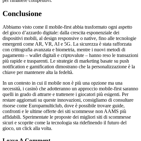
per rimanere competitivi.
Conclusione
Abbiamo visto come il mobile‑first abbia trasformato ogni aspetto
del gioco d’azzardo digitale: dalla crescita esponenziale dei
dispositivi mobili, al design responsive o native, fino alle tecnologie
emergenti come AR, VR, AI e 5G. La sicurezza è stata rafforzata
con crittografia avanzata e biometria, mentre i nuovi metodi di
pagamento – wallet digitali e criptovalute – hanno reso le transazioni
più rapide e trasparenti. Le strategie di marketing basate su push
notification e gamification dimostrano che la personalizzazione è la
chiave per mantenere alta la fedeltà.
In un contesto in cui il mobile non è più una opzione ma una
necessità, i casinò che adotteranno un approccio mobile‑first saranno
quelli in grado di attrarre e trattenere i giocatori più esigenti. Per
restare aggiornati su queste innovazioni, consigliamo di consultare
risorse come Europamulticlub, dove è possibile trovare guide,
confronti e le ultime offerte dei siti scommesse non AAMS più
affidabili. Sperimentate le proposte dei migliori siti di scommesse
sicuri e scoprite come la tecnologia sta ridefinendo il futuro del
gioco, un click alla volta.
Leave A Comment