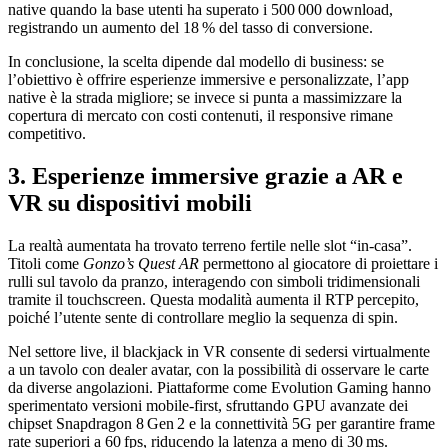
native quando la base utenti ha superato i 500 000 download,
registrando un aumento del 18 % del tasso di conversione.
In conclusione, la scelta dipende dal modello di business: se
l’obiettivo è offrire esperienze immersive e personalizzate, l’app
native è la strada migliore; se invece si punta a massimizzare la
copertura di mercato con costi contenuti, il responsive rimane
competitivo.
3. Esperienze immersive grazie a AR e
VR su dispositivi mobili
La realtà aumentata ha trovato terreno fertile nelle slot “in‑casa”.
Titoli come
Gonzo’s Quest AR
permettono al giocatore di proiettare i
rulli sul tavolo da pranzo, interagendo con simboli tridimensionali
tramite il touchscreen. Questa modalità aumenta il RTP percepito,
poiché l’utente sente di controllare meglio la sequenza di spin.
Nel settore live, il blackjack in VR consente di sedersi virtualmente
a un tavolo con dealer avatar, con la possibilità di osservare le carte
da diverse angolazioni. Piattaforme come Evolution Gaming hanno
sperimentato versioni mobile‑first, sfruttando GPU avanzate dei
chipset Snapdragon 8 Gen 2 e la connettività 5G per garantire frame
rate superiori a 60 fps, riducendo la latenza a meno di 30 ms.