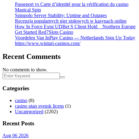
Passeport vs Carte d’identité pour la vérification du casino
Magical Spin
Spinpolo Server Stability: Uptime and Outages
Recenzja popularnych gier stołowych w kasynach online
How In Force Exist UDBet S Client Hold _ Northern Europe
Get Started Red7Slots Casino
Voordelen Van InPlay Casino — Netherlands Sign Up Today
https://www.wintari-casinos.com/
Recent Comments
No comments to show.
Categories
casino
(8)
casino utan svensk licens
(1)
Uncategorized
(2202)
Recent Posts
Aug 06 2026