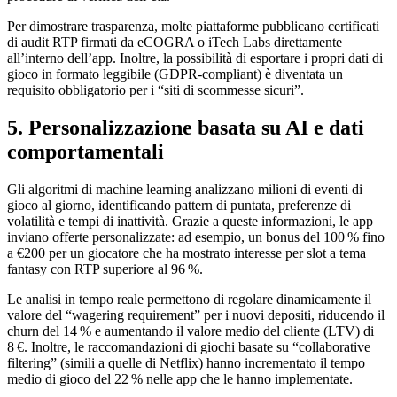
Per dimostrare trasparenza, molte piattaforme pubblicano certificati
di audit RTP firmati da eCOGRA o iTech Labs direttamente
all’interno dell’app. Inoltre, la possibilità di esportare i propri dati di
gioco in formato leggibile (GDPR‑compliant) è diventata un
requisito obbligatorio per i “siti di scommesse sicuri”.
5. Personalizzazione basata su AI e dati
comportamentali
Gli algoritmi di machine learning analizzano milioni di eventi di
gioco al giorno, identificando pattern di puntata, preferenze di
volatilità e tempi di inattività. Grazie a queste informazioni, le app
inviano offerte personalizzate: ad esempio, un bonus del 100 % fino
a €200 per un giocatore che ha mostrato interesse per slot a tema
fantasy con RTP superiore al 96 %.
Le analisi in tempo reale permettono di regolare dinamicamente il
valore del “wagering requirement” per i nuovi depositi, riducendo il
churn del 14 % e aumentando il valore medio del cliente (LTV) di
8 €. Inoltre, le raccomandazioni di giochi basate su “collaborative
filtering” (simili a quelle di Netflix) hanno incrementato il tempo
medio di gioco del 22 % nelle app che le hanno implementate.