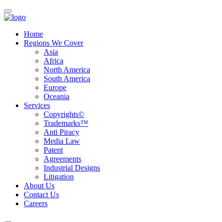
Home
Regions We Cover
Asia
Africa
North America
South America
Europe
Oceania
Services
Copyrights©
Trademarks™
Anti Piracy
Media Law
Patent
Agreements
Industrial Designs
Litigation
About Us
Contact Us
Careers