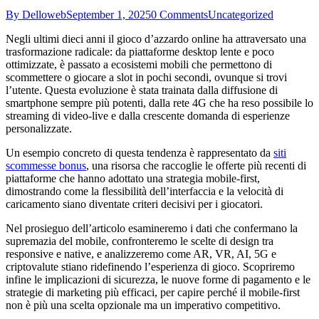
By Delloweb
September 1, 2025
0 Comments
Uncategorized
Negli ultimi dieci anni il gioco d’azzardo online ha attraversato una
trasformazione radicale: da piattaforme desktop lente e poco
ottimizzate, è passato a ecosistemi mobili che permettono di
scommettere o giocare a slot in pochi secondi, ovunque si trovi
l’utente. Questa evoluzione è stata trainata dalla diffusione di
smartphone sempre più potenti, dalla rete 4G che ha reso possibile lo
streaming di video‑live e dalla crescente domanda di esperienze
personalizzate.
Un esempio concreto di questa tendenza è rappresentato da
siti
scommesse bonus
, una risorsa che raccoglie le offerte più recenti di
piattaforme che hanno adottato una strategia mobile‑first,
dimostrando come la flessibilità dell’interfaccia e la velocità di
caricamento siano diventate criteri decisivi per i giocatori.
Nel prosieguo dell’articolo esamineremo i dati che confermano la
supremazia del mobile, confronteremo le scelte di design tra
responsive e native, e analizzeremo come AR, VR, AI, 5G e
criptovalute stiano ridefinendo l’esperienza di gioco. Scopriremo
infine le implicazioni di sicurezza, le nuove forme di pagamento e le
strategie di marketing più efficaci, per capire perché il mobile‑first
non è più una scelta opzionale ma un imperativo competitivo.