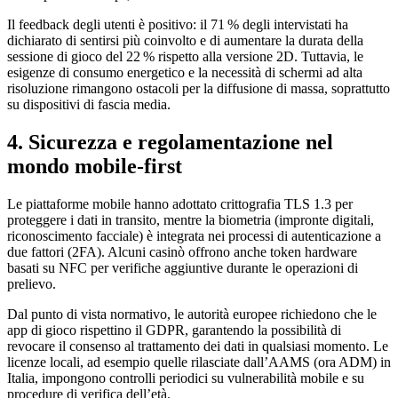
Il feedback degli utenti è positivo: il 71 % degli intervistati ha
dichiarato di sentirsi più coinvolto e di aumentare la durata della
sessione di gioco del 22 % rispetto alla versione 2D. Tuttavia, le
esigenze di consumo energetico e la necessità di schermi ad alta
risoluzione rimangono ostacoli per la diffusione di massa, soprattutto
su dispositivi di fascia media.
4. Sicurezza e regolamentazione nel
mondo mobile‑first
Le piattaforme mobile hanno adottato crittografia TLS 1.3 per
proteggere i dati in transito, mentre la biometria (impronte digitali,
riconoscimento facciale) è integrata nei processi di autenticazione a
due fattori (2FA). Alcuni casinò offrono anche token hardware
basati su NFC per verifiche aggiuntive durante le operazioni di
prelievo.
Dal punto di vista normativo, le autorità europee richiedono che le
app di gioco rispettino il GDPR, garantendo la possibilità di
revocare il consenso al trattamento dei dati in qualsiasi momento. Le
licenze locali, ad esempio quelle rilasciate dall’AAMS (ora ADM) in
Italia, impongono controlli periodici su vulnerabilità mobile e su
procedure di verifica dell’età.