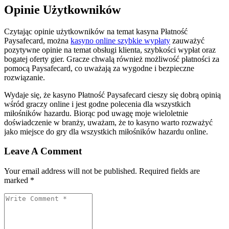
Opinie Użytkowników
Czytając opinie użytkowników na temat kasyna Płatność
Paysafecard, można
kasyno online szybkie wypłaty
zauważyć
pozytywne opinie na temat obsługi klienta, szybkości wypłat oraz
bogatej oferty gier. Gracze chwalą również możliwość płatności za
pomocą Paysafecard, co uważają za wygodne i bezpieczne
rozwiązanie.
Wydaje się, że kasyno Płatność Paysafecard cieszy się dobrą opinią
wśród graczy online i jest godne polecenia dla wszystkich
miłośników hazardu. Biorąc pod uwagę moje wieloletnie
doświadczenie w branży, uważam, że to kasyno warto rozważyć
jako miejsce do gry dla wszystkich miłośników hazardu online.
Leave A Comment
Your email address will not be published. Required fields are
marked *