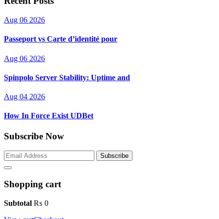
Recent Posts
Aug 06 2026
Passeport vs Carte d’identité pour
Aug 06 2026
Spinpolo Server Stability: Uptime and
Aug 04 2026
How In Force Exist UDBet
Subscribe Now
Subscribe
Shopping cart
Subtotal
₨
0