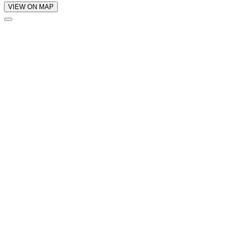
VIEW ON MAP