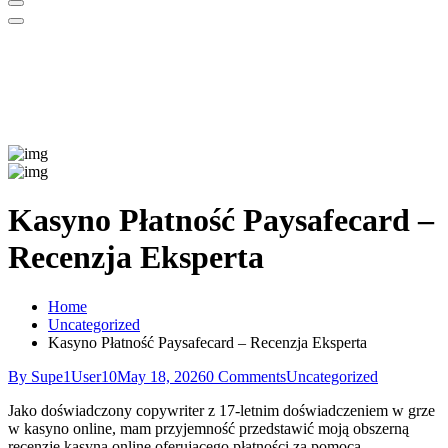
Kasyno Płatność Paysafecard –
Recenzja Eksperta
Home
Uncategorized
Kasyno Płatność Paysafecard – Recenzja Eksperta
By Supe1User10
May 18, 2026
0 Comments
Uncategorized
Jako doświadczony copywriter z 17-letnim doświadczeniem w grze
w kasyno online, mam przyjemność przedstawić moją obszerną
recenzję kasyna online oferującego płatności za pomocą