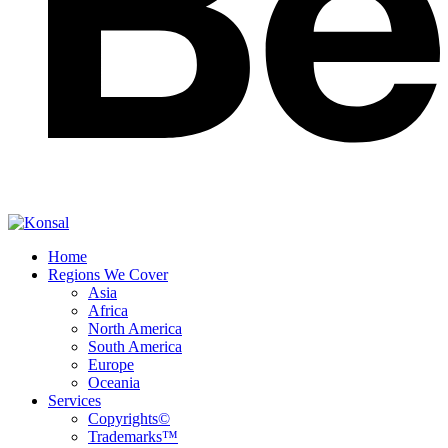
Home
Regions We Cover
Asia
Africa
North America
South America
Europe
Oceania
Services
Copyrights©
Trademarks™