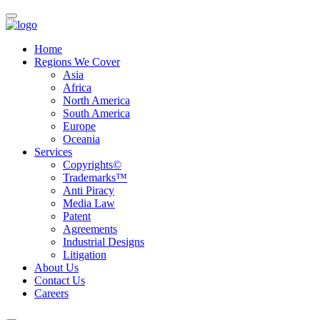
Home
Regions We Cover
Asia
Africa
North America
South America
Europe
Oceania
Services
Copyrights©
Trademarks™
Anti Piracy
Media Law
Patent
Agreements
Industrial Designs
Litigation
About Us
Contact Us
Careers