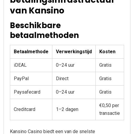
van Kansino
Beschikbare
betaalmethoden
Betaalmethode
Verwerkingstijd
Kosten
iDEAL
0–24 uur
Gratis
PayPal
Direct
Gratis
Paysafecard
0–24 uur
Gratis
€0,50 per
Creditcard
1–2 dagen
transactie
Kansino Casino biedt een van de snelste