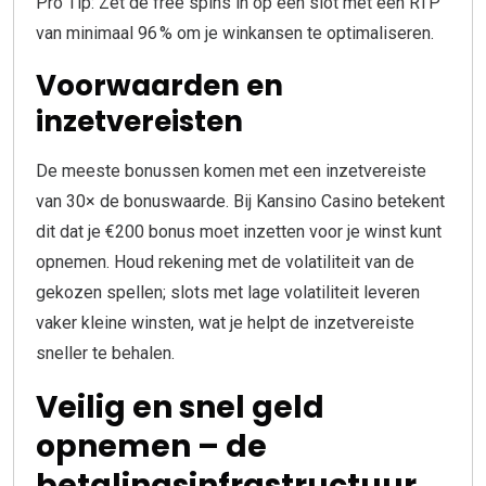
Pro Tip: Zet de free spins in op een slot met een RTP
van minimaal 96 % om je winkansen te optimaliseren.
Voorwaarden en
inzetvereisten
De meeste bonussen komen met een inzetvereiste
van 30× de bonuswaarde. Bij Kansino Casino betekent
dit dat je €200 bonus moet inzetten voor je winst kunt
opnemen. Houd rekening met de volatiliteit van de
gekozen spellen; slots met lage volatiliteit leveren
vaker kleine winsten, wat je helpt de inzetvereiste
sneller te behalen.
Veilig en snel geld
opnemen – de
betalingsinfrastructuur