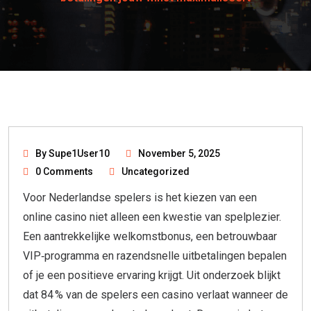
By Supe1User10
November 5, 2025
0 Comments
Uncategorized
Voor Nederlandse spelers is het kiezen van een
online casino niet alleen een kwestie van spelplezier.
Een aantrekkelijke welkomstbonus, een betrouwbaar
VIP‑programma en razendsnelle uitbetalingen bepalen
of je een positieve ervaring krijgt. Uit onderzoek blijkt
dat 84 % van de spelers een casino verlaat wanneer de