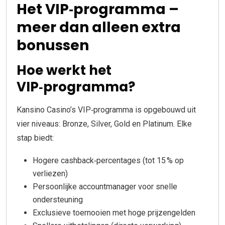
Het VIP‑programma –
meer dan alleen extra
bonussen
Hoe werkt het
VIP‑programma?
Kansino Casino’s VIP‑programma is opgebouwd uit
vier niveaus: Bronze, Silver, Gold en Platinum. Elke
stap biedt:
Hogere cashback‑percentages (tot 15 % op
verliezen)
Persoonlijke accountmanager voor snelle
ondersteuning
Exclusieve toernooien met hoge prijzengelden