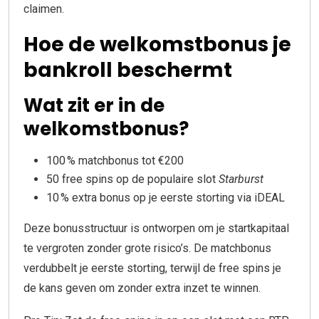
claimen.
Hoe de welkomstbonus je
bankroll beschermt
Wat zit er in de
welkomstbonus?
100 % matchbonus tot €200
50 free spins op de populaire slot
Starburst
10 % extra bonus op je eerste storting via iDEAL
Deze bonusstructuur is ontworpen om je startkapitaal
te vergroten zonder grote risico’s. De matchbonus
verdubbelt je eerste storting, terwijl de free spins je
de kans geven om zonder extra inzet te winnen.