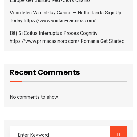
Europe Get Started Red7Slots Casino
Voordelen Van InPlay Casino — Netherlands Sign Up
Today https://www.wintari-casinos.com/
Băț Și Coitus Interruptus Proces Cognitiv
https://www.primacasinoro.com/ Romania Get Started
Recent Comments
No comments to show.