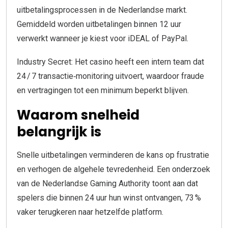
uitbetalingsprocessen in de Nederlandse markt.
Gemiddeld worden uitbetalingen binnen 12 uur
verwerkt wanneer je kiest voor iDEAL of PayPal.
Industry Secret: Het casino heeft een intern team dat
24 / 7 transactie‑monitoring uitvoert, waardoor fraude
en vertragingen tot een minimum beperkt blijven.
Waarom snelheid
belangrijk is
Snelle uitbetalingen verminderen de kans op frustratie
en verhogen de algehele tevredenheid. Een onderzoek
van de Nederlandse Gaming Authority toont aan dat
spelers die binnen 24 uur hun winst ontvangen, 73 %
vaker terugkeren naar hetzelfde platform.