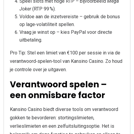
Speel slots met hoge RTP – bijvoorbeeld
Mega
Joker
(RTP 99 %).
Voldoe aan de inzetvereiste – gebruik de bonus
op lage‑volatiliteit spellen.
Vraag je winst op – kies PayPal voor directe
uitbetaling.
Pro Tip: Stel een limiet van €100 per sessie in via de
verantwoord‑spelen‑tool van Kansino Casino. Zo houd
je controle over je uitgaven.
Verantwoord spelen –
een onmisbare factor
Kansino Casino biedt diverse tools om verantwoord
gokken te bevorderen: stortingslimieten,
verlieslimieten en een zelfuitsluitingsoptie. Het is