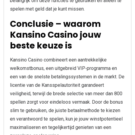
belangrijk om deze functies te gebruiken en alleen te
spelen met geld dat je kunt missen.
Conclusie – waarom
Kansino Casino jouw
beste keuze is
Kansino Casino combineert een aantrekkelijke
welkomstbonus, een uitgebreid VIP‑programma en
een van de snelste betalingssystemen in de markt. De
licentie van de Kansspelautoriteit garandeert
veiligheid, terwijl de brede selectie van meer dan 800
spellen zorgt voor eindeloos vermaak. Door de bonus
slim te gebruiken, de juiste betaalmethode te kiezen
en verantwoord te spelen, kun je jouw winstpotentieel
maximaliseren en tegelijkertijd genieten van een