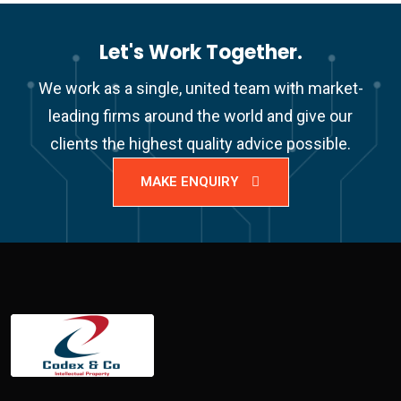
Let's Work Together.
We work as a single, united team with market-
leading firms around the world and give our
clients the highest quality advice possible.
MAKE ENQUIRY