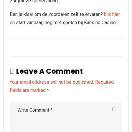
zorgeloze spelervaring.
Ben je klaar om de voordelen zelf te ervaren?
klik hier
en start vandaag nog met spelen bij Kansino Casino.
Leave A Comment
Your email address will not be published. Required
fields are marked *