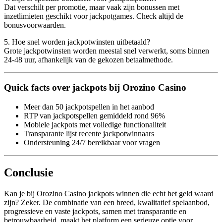
Dat verschilt per promotie, maar vaak zijn bonussen met
inzetlimieten geschikt voor jackpotgames. Check altijd de
bonusvoorwaarden.
5. Hoe snel worden jackpotwinsten uitbetaald?
Grote jackpotwinsten worden meestal snel verwerkt, soms binnen
24-48 uur, afhankelijk van de gekozen betaalmethode.
Quick facts over jackpots bij Orozino Casino
Meer dan 50 jackpotspellen in het aanbod
RTP van jackpotspellen gemiddeld rond 96%
Mobiele jackpots met volledige functionaliteit
Transparante lijst recente jackpotwinnaars
Ondersteuning 24/7 bereikbaar voor vragen
Conclusie
Kan je bij Orozino Casino jackpots winnen die echt het geld waard
zijn? Zeker. De combinatie van een breed, kwalitatief spelaanbod,
progressieve en vaste jackpots, samen met transparantie en
betrouwbaarheid, maakt het platform een serieuze optie voor