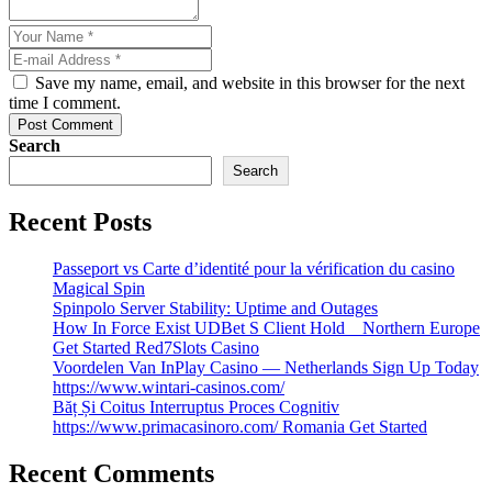
Save my name, email, and website in this browser for the next
time I comment.
Post Comment
Search
Search
Recent Posts
Passeport vs Carte d’identité pour la vérification du casino
Magical Spin
Spinpolo Server Stability: Uptime and Outages
How In Force Exist UDBet S Client Hold _ Northern Europe
Get Started Red7Slots Casino
Voordelen Van InPlay Casino — Netherlands Sign Up Today
https://www.wintari-casinos.com/
Băț Și Coitus Interruptus Proces Cognitiv
https://www.primacasinoro.com/ Romania Get Started
Recent Comments