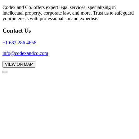
Codex and Co. offers expert legal services, specializing in
intellectual property, corporate law, and more. Trust us to safeguard
your interests with professionalism and expertise.
Contact Us
+1 682 286 4656
info@codexandco.com
VIEW ON MAP