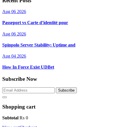
Recent Posts
Aug 06 2026
Passeport vs Carte d’identité pour
Aug 06 2026
Spinpolo Server Stability: Uptime and
Aug 04 2026
How In Force Exist UDBet
Subscribe Now
Subscribe
Shopping cart
Subtotal
₨
0