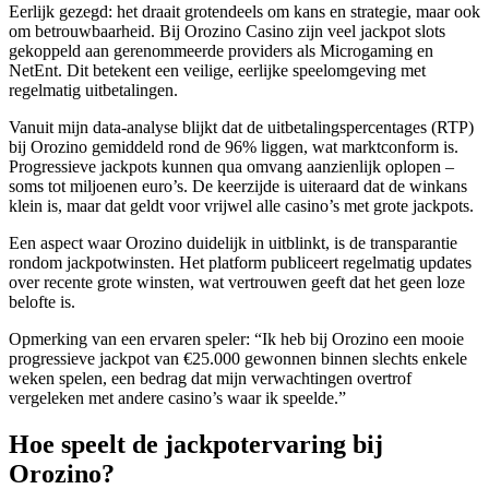
Eerlijk gezegd: het draait grotendeels om kans en strategie, maar ook
om betrouwbaarheid. Bij Orozino Casino zijn veel jackpot slots
gekoppeld aan gerenommeerde providers als Microgaming en
NetEnt. Dit betekent een veilige, eerlijke speelomgeving met
regelmatig uitbetalingen.
Vanuit mijn data-analyse blijkt dat de uitbetalingspercentages (RTP)
bij Orozino gemiddeld rond de 96% liggen, wat marktconform is.
Progressieve jackpots kunnen qua omvang aanzienlijk oplopen –
soms tot miljoenen euro’s. De keerzijde is uiteraard dat de winkans
klein is, maar dat geldt voor vrijwel alle casino’s met grote jackpots.
Een aspect waar Orozino duidelijk in uitblinkt, is de transparantie
rondom jackpotwinsten. Het platform publiceert regelmatig updates
over recente grote winsten, wat vertrouwen geeft dat het geen loze
belofte is.
Opmerking van een ervaren speler: “Ik heb bij Orozino een mooie
progressieve jackpot van €25.000 gewonnen binnen slechts enkele
weken spelen, een bedrag dat mijn verwachtingen overtrof
vergeleken met andere casino’s waar ik speelde.”
Hoe speelt de jackpotervaring bij
Orozino?