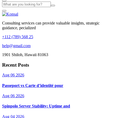
Consulting services can provide valuable insights, strategic
guidance, pecialized
+112 (789) 568 25
help@gmail.com
1901 Shiloh, Hawaii 81063
Recent Posts
Aug 06 2026
Passeport vs Carte d’identité pour
Aug 06 2026
Spinpolo Server Stability: Uptime and
Aug 04 2026