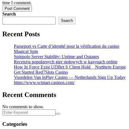
time I comment.
Post Comment
Search
Search
Recent Posts
Passeport vs Carte d’identité pour la vérification du casino
Magical Spin
Spinpolo Server Stability: Uptime and Outages
Recenzja popularnych gier stołowych w kasynach online
How In Force Exist UDBet S Client Hold _ Northern Europe
Get Started Red7Slots Casino
Voordelen Van InPlay Casino — Netherlands Sign Up Today
https://www.wintari-casinos.com/
Recent Comments
No comments to show.
Categories