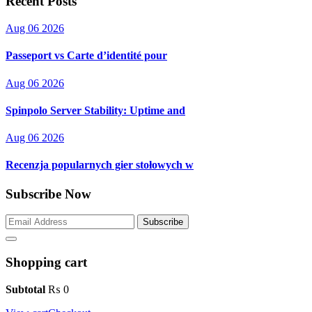
Recent Posts
Aug 06 2026
Passeport vs Carte d’identité pour
Aug 06 2026
Spinpolo Server Stability: Uptime and
Aug 06 2026
Recenzja popularnych gier stołowych w
Subscribe Now
Subscribe
Shopping cart
Subtotal
₨
0