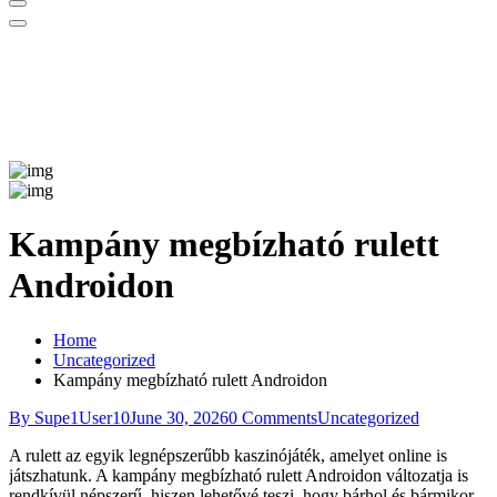
Kampány megbízható rulett
Androidon
Home
Uncategorized
Kampány megbízható rulett Androidon
By Supe1User10
June 30, 2026
0 Comments
Uncategorized
A rulett az egyik legnépszerűbb kaszinójáték, amelyet online is
játszhatunk. A kampány megbízható rulett Androidon változatja is
rendkívül népszerű, hiszen lehetővé teszi, hogy bárhol és bármikor