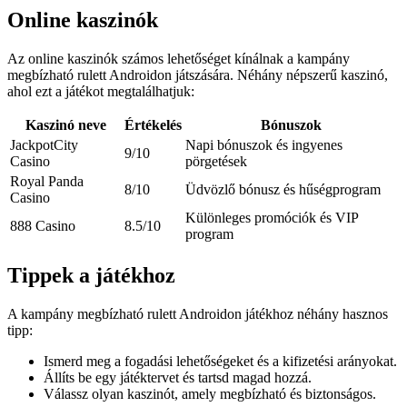
Online kaszinók
Az online kaszinók számos lehetőséget kínálnak a kampány
megbízható rulett Androidon játszására. Néhány népszerű kaszinó,
ahol ezt a játékot megtalálhatjuk:
Kaszinó neve
Értékelés
Bónuszok
JackpotCity
Napi bónuszok és ingyenes
9/10
Casino
pörgetések
Royal Panda
8/10
Üdvözlő bónusz és hűségprogram
Casino
Különleges promóciók és VIP
888 Casino
8.5/10
program
Tippek a játékhoz
A kampány megbízható rulett Androidon játékhoz néhány hasznos
tipp:
Ismerd meg a fogadási lehetőségeket és a kifizetési arányokat.
Állíts be egy játéktervet és tartsd magad hozzá.
Válassz olyan kaszinót, amely megbízható és biztonságos.