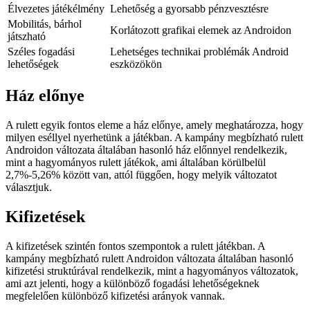
Élvezetes játékélmény
Lehetőség a gyorsabb pénzvesztésre
Mobilitás, bárhol
Korlátozott grafikai elemek az Androidon
játszható
Széles fogadási
Lehetséges technikai problémák Android
lehetőségek
eszközökön
Ház előnye
A rulett egyik fontos eleme a ház előnye, amely meghatározza, hogy
milyen eséllyel nyerhetünk a játékban. A kampány megbízható rulett
Androidon változata általában hasonló ház előnnyel rendelkezik,
mint a hagyományos rulett játékok, ami általában körülbelül
2,7%-5,26% között van, attól függően, hogy melyik változatot
választjuk.
Kifizetések
A kifizetések szintén fontos szempontok a rulett játékban. A
kampány megbízható rulett Androidon változata általában hasonló
kifizetési struktúrával rendelkezik, mint a hagyományos változatok,
ami azt jelenti, hogy a különböző fogadási lehetőségeknek
megfelelően különböző kifizetési arányok vannak.