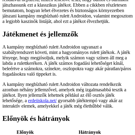
játszhassunk ezt a klasszikus játékot. Ebben a cikkben részletesen
bemutatom, hogyan lehet élvezetes és biztonságos környezetben
játszani kampány megbízható
rulett Androidon, valamint megosztom
a legjobb kaszinók listáját, ahol ezt a játékot élvezhetjük.
Játékmenet és jellemzők
A kampány megbízható rulett Androidon ugyanazt a
szabályrendszert követi, mint a hagyományos rulett játékok. A játék
lényege, hogy megjósoljuk, melyik számon vagy színen áll meg a
labda a rulettkeréken. A játék számos fogadási lehetőséget kínál,
beleértve a számokra, színekre, oszlopokra vagy akár páratlan/páros
fogadásokra való tippeket is.
A kampány megbízható rulett Androidon változata rendelkezik
azonban néhány jellemzővel, amelyek még izgalmasabbá teszik a
játékot. Ilyen jellemzők lehetnek például az élő osztós játék
lehetősége, a
erdeiiskola.net/
gyorsabb játéktempó vagy akár az
interaktív elemek, amelyekkel a játék még élethűbbé válik.
Előnyök és hátrányok
Előnyök
Hátrányok