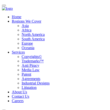
Home
Regions We Cover
Asia
Africa
North America
South America
Europe
Oceania
Services
Copyrights©
Trademarks™
Anti Piracy
Media Law
Patent
Agreements
Industrial Designs
Litigation
About Us
Contact Us
Careers