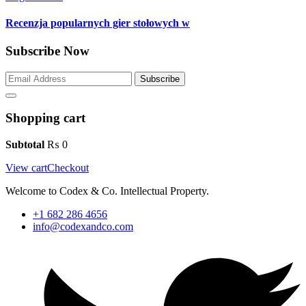
Recenzja popularnych gier stołowych w
Subscribe Now
Subscribe
Shopping cart
Subtotal
₨
0
View cart
Checkout
Welcome to Codex & Co. Intellectual Property.
+1 682 286 4656
info@codexandco.com