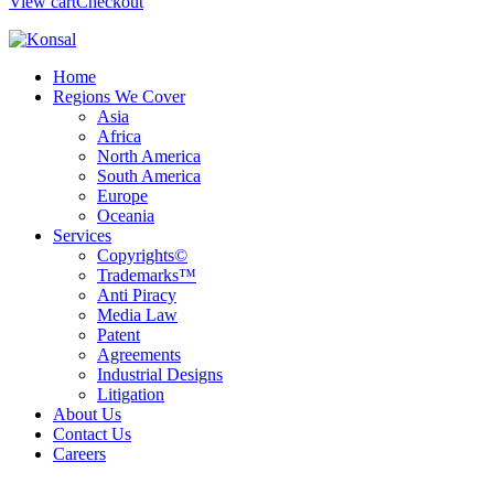
View cart
Checkout
Home
Regions We Cover
Asia
Africa
North America
South America
Europe
Oceania
Services
Copyrights©
Trademarks™
Anti Piracy
Media Law
Patent
Agreements
Industrial Designs
Litigation
About Us
Contact Us
Careers