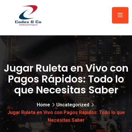
Jugar Ruleta en Vivo con
Pagos Rápidos: Todo lo
que Necesitas Saber
Home
Uncategorized
Jugar Ruleta en Vivo con Pagos Rápidos: Todo lo que
Necesitas Saber