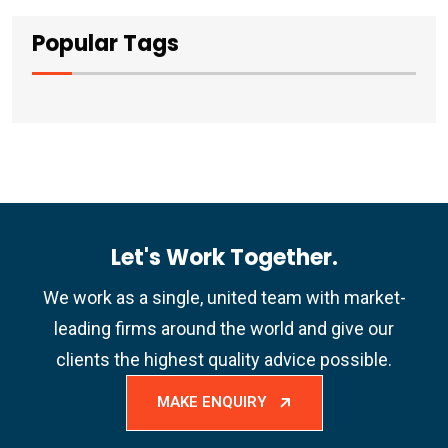
Popular Tags
Let's Work Together.
We work as a single, united team with market-
leading firms around the world and give our
clients the highest quality advice possible.
MAKE ENQUIRY