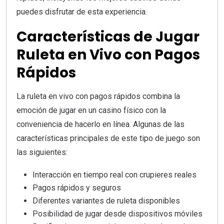
puedes disfrutar de esta experiencia.
Características de Jugar
Ruleta en Vivo con Pagos
Rápidos
La ruleta en vivo con pagos rápidos combina la
emoción de jugar en un casino físico con la
conveniencia de hacerlo en línea. Algunas de las
características principales de este tipo de juego son
las siguientes:
Interacción en tiempo real con crupieres reales
Pagos rápidos y seguros
Diferentes variantes de ruleta disponibles
Posibilidad de jugar desde dispositivos móviles