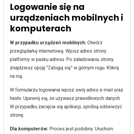
Logowanie się na
urządzeniach mobilnych i
komputerach
W przypadku urządzeń mobilnych:
Otwórz
przeglądarkę internetową. Wpisz adres strony
platformy w pasku adresu. Po załadowaniu strony
znajdziesz opcję “Zaloguj się” w górnym rogu. Kliknij
na nią.
W formularzu logowania wpisz swój adres e-mail oraz
hasło. Upewnij się, że używasz prawidłowych danych.
W przypadku zacięcia się aplikacji, spróbuj odświeżyć
stronę.
Dla komputerów:
Proces jest podobny. Uruchom