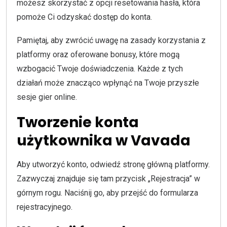
możesz skorzystać z opcji resetowania hasła, która
pomoże Ci odzyskać dostęp do konta.
Pamiętaj, aby zwrócić uwagę na zasady korzystania z
platformy oraz oferowane bonusy, które mogą
wzbogacić Twoje doświadczenia. Każde z tych
działań może znacząco wpłynąć na Twoje przyszłe
sesje gier online.
Tworzenie konta
użytkownika w Vavada
Aby utworzyć konto, odwiedź stronę główną platformy.
Zazwyczaj znajduje się tam przycisk „Rejestracja” w
górnym rogu. Naciśnij go, aby przejść do formularza
rejestracyjnego.