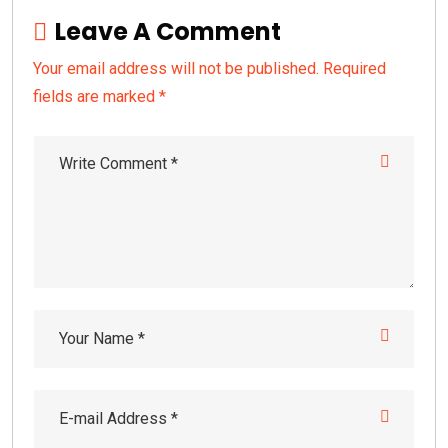
Leave A Comment
Your email address will not be published. Required
fields are marked *