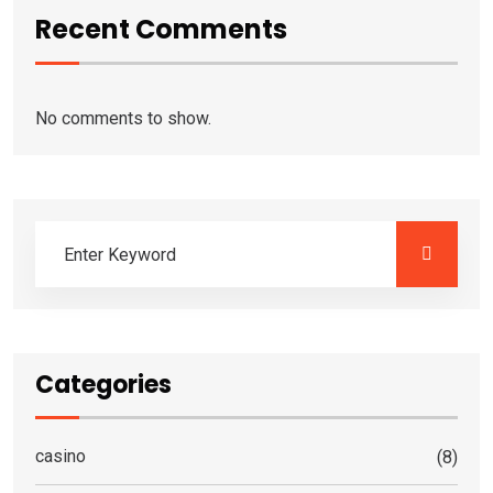
Recent Comments
No comments to show.
Categories
casino
(8)