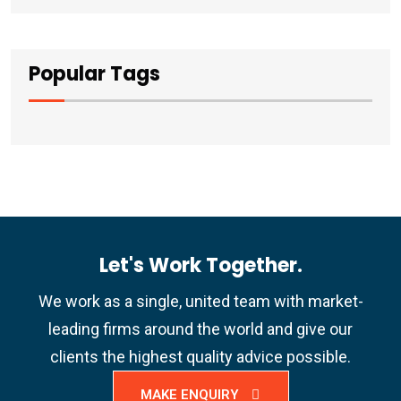
Popular Tags
Let's Work Together.
We work as a single, united team with market-
leading firms around the world and give our
clients the highest quality advice possible.
MAKE ENQUIRY