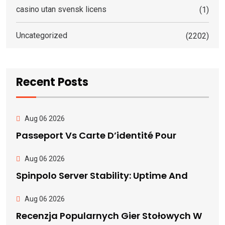
casino utan svensk licens
(1)
Uncategorized
(2202)
Recent Posts
Aug 06 2026
Passeport Vs Carte D’identité Pour
Aug 06 2026
Spinpolo Server Stability: Uptime And
Aug 06 2026
Recenzja Popularnych Gier Stołowych W