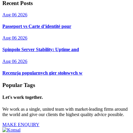
Recent Posts
Aug 06 2026
Passeport vs Carte d’identité pour
Aug 06 2026
Spinpolo Server Stability: Uptime and
Aug 06 2026
Recenzja popularnych gier stołowych w
Popular Tags
Let's work together.
We work as a single, united team with market-leading firms around
the world and give our clients the highest quality advice possible.
MAKE ENQUIRY