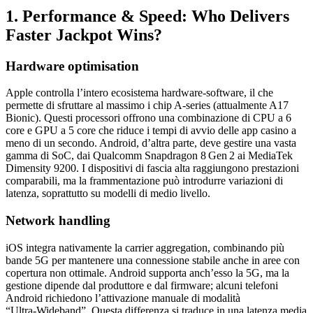
1. Performance & Speed: Who Delivers
Faster Jackpot Wins?
Hardware optimisation
Apple controlla l’intero ecosistema hardware‑software, il che
permette di sfruttare al massimo i chip A‑series (attualmente A17
Bionic). Questi processori offrono una combinazione di CPU a 6
core e GPU a 5 core che riduce i tempi di avvio delle app casino a
meno di un secondo. Android, d’altra parte, deve gestire una vasta
gamma di SoC, dai Qualcomm Snapdragon 8 Gen 2 ai MediaTek
Dimensity 9200. I dispositivi di fascia alta raggiungono prestazioni
comparabili, ma la frammentazione può introdurre variazioni di
latenza, soprattutto su modelli di medio livello.
Network handling
iOS integra nativamente la carrier aggregation, combinando più
bande 5G per mantenere una connessione stabile anche in aree con
copertura non ottimale. Android supporta anch’esso la 5G, ma la
gestione dipende dal produttore e dal firmware; alcuni telefoni
Android richiedono l’attivazione manuale di modalità
“Ultra‑Wideband”. Questa differenza si traduce in una latenza media