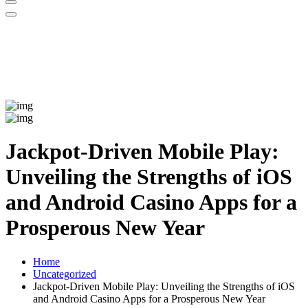
Jackpot‑Driven Mobile Play:
Unveiling the Strengths of iOS
and Android Casino Apps for a
Prosperous New Year
Home
Uncategorized
Jackpot‑Driven Mobile Play: Unveiling the Strengths of iOS
and Android Casino Apps for a Prosperous New Year