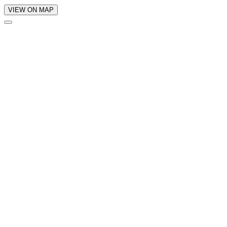
VIEW ON MAP