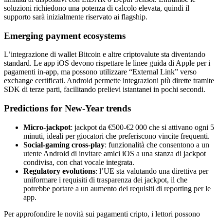
soluzioni richiedono una potenza di calcolo elevata, quindi il
supporto sarà inizialmente riservato ai flagship.
Emerging payment ecosystems
L’integrazione di wallet Bitcoin e altre criptovalute sta diventando
standard. Le app iOS devono rispettare le linee guida di Apple per i
pagamenti in‑app, ma possono utilizzare “External Link” verso
exchange certificati. Android permette integrazioni più dirette tramite
SDK di terze parti, facilitando prelievi istantanei in pochi secondi.
Predictions for New‑Year trends
Micro‑jackpot
: jackpot da €500‑€2 000 che si attivano ogni 5
minuti, ideali per giocatori che preferiscono vincite frequenti.
Social‑gaming cross‑play
: funzionalità che consentono a un
utente Android di invitare amici iOS a una stanza di jackpot
condivisa, con chat vocale integrata.
Regulatory evolutions
: l’UE sta valutando una direttiva per
uniformare i requisiti di trasparenza dei jackpot, il che
potrebbe portare a un aumento dei requisiti di reporting per le
app.
Per approfondire le novità sui pagamenti cripto, i lettori possono