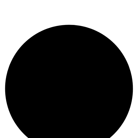
© Copyright 2024 |
Codex and Co.
| All Rights Reserved.