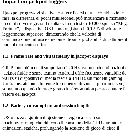
Impact on jackpot triggers
I jackpot progressivi si attivano al verificarsi di una combinazione
rara; la differenza di pochi millisecondi può influenzare il momento
in cui il server registra il risultato. In un test di 10 000 spin su “Mega
Fortune”, i dispositivi iOS hanno registrato il 0,12 % di win‑rate
leggermente superiore, dimostrando che la velocità di
comunicazione influisce direttamente sulla probabilità di catturare il
pool al momento critico.
1.1. Frame‑rate and visual fidelity in jackpot displays
Gli iPhone più recenti supportano 120 Hz, garantendo animazioni di
jackpot fluide e senza tearing. Android offre frequenze variabili: da
90 Hz su dispositivi di media fascia a 144 Hz sui modelli gaming.
Un frame‑rate più alto rende le sequenze di vincita più immersive,
soprattutto quando le ruote girano in slow‑motion per accentuare il
valore del jackpot.
1.2. Battery consumption and session length
iOS utilizza algoritmi di gestione energetica basati su
machine‑learning che riducono il consumo della GPU durante le
animazioni statiche, prolungando la sessione di gioco di circa il