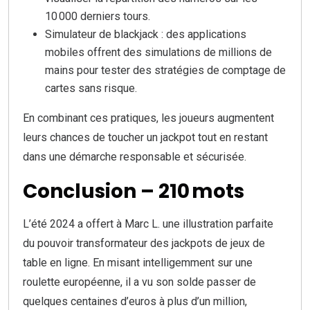
10 000 derniers tours.
Simulateur de blackjack : des applications
mobiles offrent des simulations de millions de
mains pour tester des stratégies de comptage de
cartes sans risque.
En combinant ces pratiques, les joueurs augmentent
leurs chances de toucher un jackpot tout en restant
dans une démarche responsable et sécurisée.
Conclusion – 210 mots
L’été 2024 a offert à Marc L. une illustration parfaite
du pouvoir transformateur des jackpots de jeux de
table en ligne. En misant intelligemment sur une
roulette européenne, il a vu son solde passer de
quelques centaines d’euros à plus d’un million,