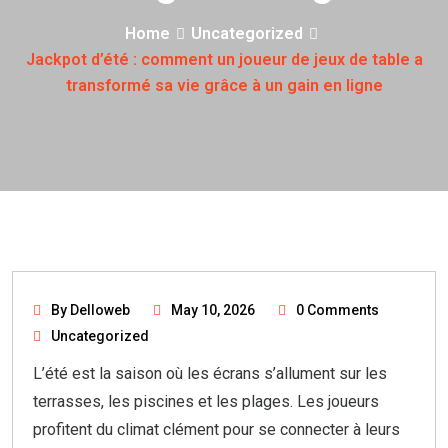
Home
Uncategorized
Jackpot d’été : comment un joueur de jeux de table a
transformé sa vie grâce à un gain en ligne
By Delloweb
May 10, 2026
0 Comments
Uncategorized
L’été est la saison où les écrans s’allument sur les
terrasses, les piscines et les plages. Les joueurs
profitent du climat clément pour se connecter à leurs