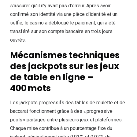
s’assurer qu’il n’y avait pas d’erreur. Après avoir
confirmé son identité via une pièce d’identité et un
selfie, le casino a débloqué le paiement, qui a été
transféré sur son compte bancaire en trois jours
ouvrés.
Mécanismes techniques
des jackpots sur les jeux
de table en ligne –
400 mots
Les jackpots progressifs des tables de roulette et de
baccarat fonctionnent grâce à des « progressive
pools » partagés entre plusieurs jeux et plateformes.
Chaque mise contribue à un pourcentage fixe du
jackpot, généralement entre 0,02 % et 0,07 % du