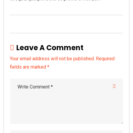
Leave A Comment
Your email address will not be published. Required
fields are marked *