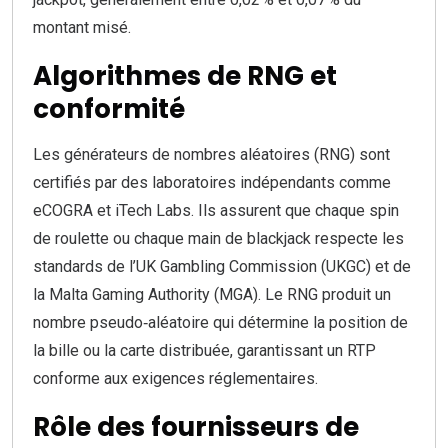
montant misé.
Algorithmes de RNG et
conformité
Les générateurs de nombres aléatoires (RNG) sont
certifiés par des laboratoires indépendants comme
eCOGRA et iTech Labs. Ils assurent que chaque spin
de roulette ou chaque main de blackjack respecte les
standards de l’UK Gambling Commission (UKGC) et de
la Malta Gaming Authority (MGA). Le RNG produit un
nombre pseudo‑aléatoire qui détermine la position de
la bille ou la carte distribuée, garantissant un RTP
conforme aux exigences réglementaires.
Rôle des fournisseurs de