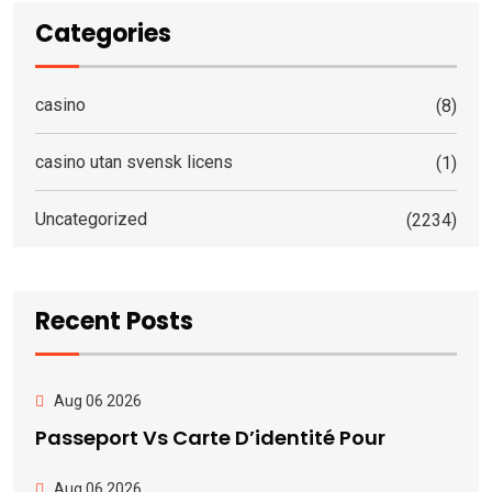
Categories
casino
(8)
casino utan svensk licens
(1)
Uncategorized
(2234)
Recent Posts
Aug 06 2026
Passeport Vs Carte D’identité Pour
Aug 06 2026