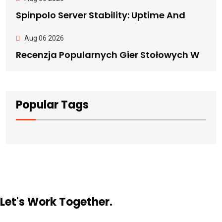
Spinpolo Server Stability: Uptime And
Aug 06 2026
Recenzja Popularnych Gier Stołowych W
Popular Tags
Let's Work Together.