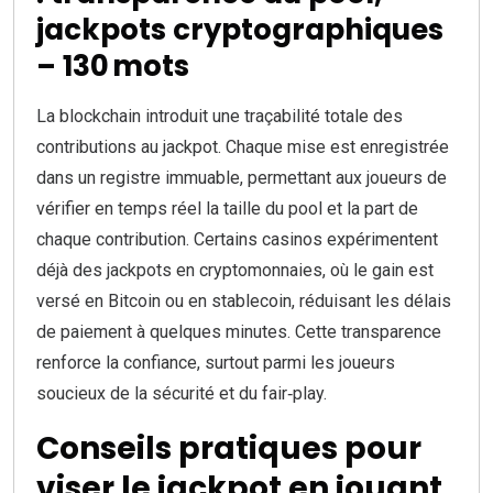
jackpots cryptographiques
– 130 mots
La blockchain introduit une traçabilité totale des
contributions au jackpot. Chaque mise est enregistrée
dans un registre immuable, permettant aux joueurs de
vérifier en temps réel la taille du pool et la part de
chaque contribution. Certains casinos expérimentent
déjà des jackpots en cryptomonnaies, où le gain est
versé en Bitcoin ou en stablecoin, réduisant les délais
de paiement à quelques minutes. Cette transparence
renforce la confiance, surtout parmi les joueurs
soucieux de la sécurité et du fair‑play.
Conseils pratiques pour
viser le jackpot en jouant