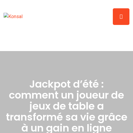
Jackpot d’été :
comment un joueur de
jeux de table a
transformé sa vie grâce
à un gain en ligne