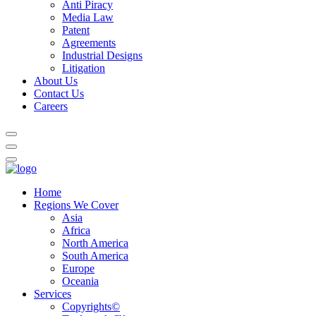
Anti Piracy
Media Law
Patent
Agreements
Industrial Designs
Litigation
About Us
Contact Us
Careers
Home
Regions We Cover
Asia
Africa
North America
South America
Europe
Oceania
Services
Copyrights©