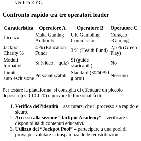
verifica KYC.
Confronto rapido tra tre operatori leader
Caratteristica
Operatore A
Operatore B
Operatore C
Malta Gaming
UK Gambling
Curaçao
Licenza
Authority
Commission
eGaming
Jackpot
4 % (Education
2,5 % (Green
3 % (Health Fund)
Charity %
Fund)
Play)
Moduli
Sì (guide
Sì (video + quiz)
No
formativi
scaricabili)
Limiti
Standard (30/60/90
Personalizzabili
Nessuno
auto‑esclusione
giorni)
Per testare la piattaforma, si consiglia di effettuare un piccolo
deposito (es. €10‑€20) e provare le funzionalità di:
Verifica dell’identità
– assicurarsi che il processo sia rapido e
sicuro.
Accesso alla sezione “Jackpot Academy”
– verificare la
disponibilità di contenuti educativi.
Utilizzo del “Jackpot Pool”
– partecipare a una pool di
prova per valutare la trasparenza delle redistribuzioni.