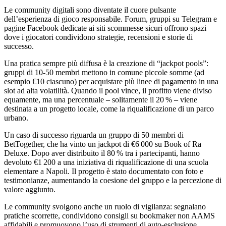
Le community digitali sono diventate il cuore pulsante
dell’esperienza di gioco responsabile. Forum, gruppi su Telegram e
pagine Facebook dedicate ai siti scommesse sicuri offrono spazi
dove i giocatori condividono strategie, recensioni e storie di
successo.
Una pratica sempre più diffusa è la creazione di “jackpot pools”:
gruppi di 10‑50 membri mettono in comune piccole somme (ad
esempio €10 ciascuno) per acquistare più linee di pagamento in una
slot ad alta volatilità. Quando il pool vince, il profitto viene diviso
equamente, ma una percentuale – solitamente il 20 % – viene
destinata a un progetto locale, come la riqualificazione di un parco
urbano.
Un caso di successo riguarda un gruppo di 50 membri di
BetTogether, che ha vinto un jackpot di €6 000 su Book of Ra
Deluxe. Dopo aver distribuito il 80 % tra i partecipanti, hanno
devoluto €1 200 a una iniziativa di riqualificazione di una scuola
elementare a Napoli. Il progetto è stato documentato con foto e
testimonianze, aumentando la coesione del gruppo e la percezione di
valore aggiunto.
Le community svolgono anche un ruolo di vigilanza: segnalano
pratiche scorrette, condividono consigli su bookmaker non AAMS
affidabili e promuovono l’uso di strumenti di auto‑esclusione.