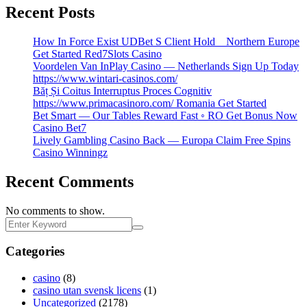
Recent Posts
How In Force Exist UDBet S Client Hold _ Northern Europe
Get Started Red7Slots Casino
Voordelen Van InPlay Casino — Netherlands Sign Up Today
https://www.wintari-casinos.com/
Băț Și Coitus Interruptus Proces Cognitiv
https://www.primacasinoro.com/ Romania Get Started
Bet Smart — Our Tables Reward Fast ◦ RO Get Bonus Now
Casino Bet7
Lively Gambling Casino Back — Europa Claim Free Spins
Casino Winningz
Recent Comments
No comments to show.
Categories
casino
(8)
casino utan svensk licens
(1)
Uncategorized
(2178)