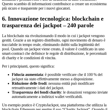
Questo scambio di informazioni contribuisce a creare un ecosistema
più sicuro e trasparente per i nuovi giocatori.
6. Innovazione tecnologica: blockchain e
trasparenza dei jackpot – 240 parole
La blockchain sta rivoluzionando il modo in cui i jackpot vengono
gestiti. Grazie a un registro distribuito, ogni movimento di denaro è
tracciabile in tempo reale, eliminando dubbi sulla legittimità del
pool. Quando un jackpot viene creato, il valore è codificato in uno
smart‑contract che definisce le regole di distribuzione, le percentuali
di charity e le condizioni di vincita.
Per i principianti, questo significa:
Fiducia aumentata
: è possibile verificare che il 100 % del
jackpot sia stato effettivamente messo a disposizione.
Riduzione delle frodi
: nessuna entità può modificare
retroattivamente i dati del jackpot.
Trasparenza dei fondi charity
: le donazioni vengono inviate
automaticamente a indirizzi wallet verificabili.
Un esempio pratico è CryptoJackpot, una piattaforma che utilizza la
blockchain Ethereum per gestire il suo “Charity Jackpot”. Quando il