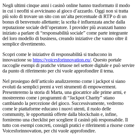
Negli ultimi cinque anni i casinò online hanno trasformato il modo
in cui i neofiti si avvicinano al gioco d’azzardo. Oggi non si tratta
più solo di trovare un sito con un’alta percentuale di RTP o di un
bonus di benvenuto allettante; la scelta è influenzata anche dalla
reputazione sociale dell’operatore. I provider più avanzati hanno
iniziato a parlare di “responsabilità sociale” come parte integrante
del loro modello di business, creando iniziative che vanno oltre il
semplice divertimento.
Scopri come le iniziative di responsabilità si traducono in
innovazione su
https://voicesforinnovation.eu/
. Questo portale
raccoglie esempi di pratiche virtuose nel settore digitale e può servire
da punto di riferimento per chi vuole approfondire il tema.
Nel prosieguo dell’articolo analizzeremo come i jackpot si siano
evoluti da semplici premi a veri strumenti di empowerment.
Presenteremo la storia di Marta, una giocatrice alle prime armi, e
mostreremo come i programmi di “Jackpot Charity” stiano
cambiando la percezione del gioco. Successivamente, vedremo
come le piattaforme educano i nuovi utenti, il ruolo delle
community, le opportunità offerte dalla blockchain e, infine,
forniremo una checklist per scegliere il casinò più responsabile. Il
tutto con esempi concreti, consigli pratici e riferimenti a risorse come
Voicesforinnovation, per chi vuole approfondire.