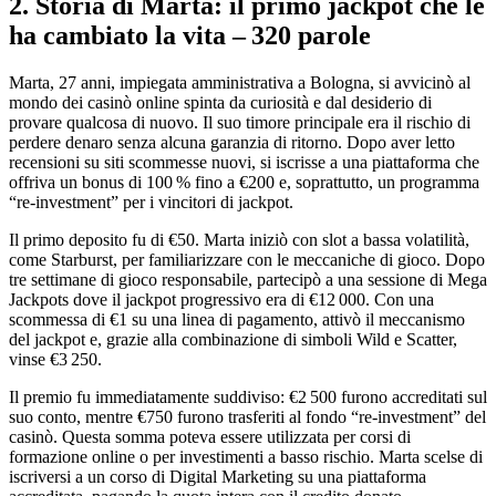
2. Storia di Marta: il primo jackpot che le
ha cambiato la vita – 320 parole
Marta, 27 anni, impiegata amministrativa a Bologna, si avvicinò al
mondo dei casinò online spinta da curiosità e dal desiderio di
provare qualcosa di nuovo. Il suo timore principale era il rischio di
perdere denaro senza alcuna garanzia di ritorno. Dopo aver letto
recensioni su siti scommesse nuovi, si iscrisse a una piattaforma che
offriva un bonus di 100 % fino a €200 e, soprattutto, un programma
“re‑investment” per i vincitori di jackpot.
Il primo deposito fu di €50. Marta iniziò con slot a bassa volatilità,
come Starburst, per familiarizzare con le meccaniche di gioco. Dopo
tre settimane di gioco responsabile, partecipò a una sessione di Mega
Jackpots dove il jackpot progressivo era di €12 000. Con una
scommessa di €1 su una linea di pagamento, attivò il meccanismo
del jackpot e, grazie alla combinazione di simboli Wild e Scatter,
vinse €3 250.
Il premio fu immediatamente suddiviso: €2 500 furono accreditati sul
suo conto, mentre €750 furono trasferiti al fondo “re‑investment” del
casinò. Questa somma poteva essere utilizzata per corsi di
formazione online o per investimenti a basso rischio. Marta scelse di
iscriversi a un corso di Digital Marketing su una piattaforma