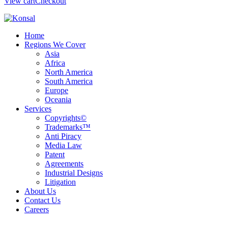
View cart
Checkout
Home
Regions We Cover
Asia
Africa
North America
South America
Europe
Oceania
Services
Copyrights©
Trademarks™
Anti Piracy
Media Law
Patent
Agreements
Industrial Designs
Litigation
About Us
Contact Us
Careers