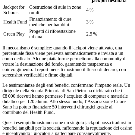
jackpot destinata
Jackpot for
Costruzione di aule in zone
4 %
Schools
rurali
Finanziamento di cure
Health Fund
3 %
mediche per bambini
Progetti di riforestazione
Green Play
2,5 %
urbana
Il meccanismo è semplice: quando il jackpot viene attivato, una
percentuale fissa viene prelevata automaticamente e inviata a un
conto dedicato. Alcune piattaforme permettono alla community di
votare la destinazione del fondo, garantendo trasparenza e
coinvolgimento. I report mensili mostrano il flusso di denaro, con
screenshot verificabili e firme digitali.
Le testimonianze degli enti benefici confermano l’impatto reale. Un
dirigente della Scuola Primaria di San Pietro ha dichiarato che i
€8 000 ricevuti hanno permesso l’acquisto di computer e materiale
didattico per 120 alunni. Allo stesso modo, l’Associazione Cuore
Sano ha potuto finanziare 50 interventi chirurgici grazie al
contributo del Health Fund.
Questi esempi dimostrano come un singolo jackpot possa tradursi in
benefici tangibili per la società, rafforzando la reputazione dei casinò
e incentivando i giocatori a partecipare consapevolmente.