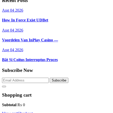
Recent Posts
Aug 04 2026
How In Force Exist UDBet
Aug 04 2026
Voordelen Van InPlay Casino —
Aug 04 2026
Băț Și Coitus Interruptus Proces
Subscribe Now
Subscribe
Shopping cart
Subtotal
₨
0