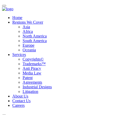
Home
Regions We Cover
Asia
Africa
North America
South America
Europe
Oceania
Services
Copyrights©
Trademarks™
Anti Piracy
Media Law
Patent
Agreements
Industrial Designs
Litigation
About Us
Contact Us
Careers