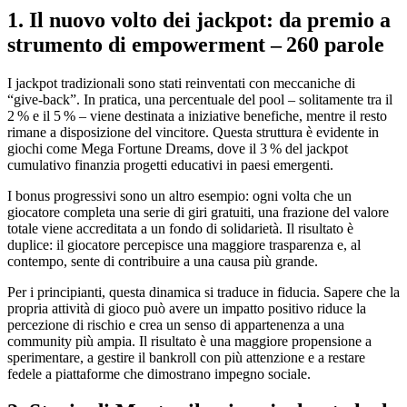
1. Il nuovo volto dei jackpot: da premio a
strumento di empowerment – 260 parole
I jackpot tradizionali sono stati reinventati con meccaniche di
“give‑back”. In pratica, una percentuale del pool – solitamente tra il
2 % e il 5 % – viene destinata a iniziative benefiche, mentre il resto
rimane a disposizione del vincitore. Questa struttura è evidente in
giochi come Mega Fortune Dreams, dove il 3 % del jackpot
cumulativo finanzia progetti educativi in paesi emergenti.
I bonus progressivi sono un altro esempio: ogni volta che un
giocatore completa una serie di giri gratuiti, una frazione del valore
totale viene accreditata a un fondo di solidarietà. Il risultato è
duplice: il giocatore percepisce una maggiore trasparenza e, al
contempo, sente di contribuire a una causa più grande.
Per i principianti, questa dinamica si traduce in fiducia. Sapere che la
propria attività di gioco può avere un impatto positivo riduce la
percezione di rischio e crea un senso di appartenenza a una
community più ampia. Il risultato è una maggiore propensione a
sperimentare, a gestire il bankroll con più attenzione e a restare
fedele a piattaforme che dimostrano impegno sociale.