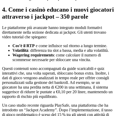
4. Come i casinò educano i nuovi giocatori
attraverso i jackpot – 350 parole
Le piattaforme più avanzate hanno integrato moduli formativi
direttamente nella sezione dedicata ai jackpot. Gli utenti trovano
video tutorial che spiegano:
Cos’è il RTP
e come influisce sul ritorno a lungo termine.
Volatilità
: differenza tra slot a bassa, media e alta volatilità.
Wagering requirements
: come calcolare il numero di
scommesse necessarie per sbloccare una vincita.
Questi contenuti sono accompagnati da guide scaricabili e quiz
interattivi che, una volta superati, sbloccano bonus extra. Inoltre, i
dati di gioco vengono analizzati in tempo reale per offrire consigli
personalizzati sulla gestione del bankroll. Ad esempio, se un
giocatore ha una perdita netta di €200 in una settimana, il sistema
suggerisce di ridurre le puntate a €0,10 per 20 linee, mantenendo un
rapporto di rischio più equilibrato.
Un caso studio recente riguarda PlaySafe, una piattaforma che ha
introdotto un “Jackpot Academy”. Dopo l’implementazione, il tasso
di gioco problematico è sceso del 15 % tra gli utenti con attività di