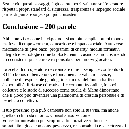
Seguendo questi passaggi, il giocatore potrà valutare se l’operatore
rispetta i propri standard di sicurezza, trasparenza e impegno sociale
prima di puntare su jackpot più consistenti.
Conclusione – 200 parole
Abbiamo visto come i jackpot non siano più semplici premi moneta,
ma leve di empowerment, educazione e impatto sociale. Attraverso
meccaniche di give‑back, programmi di charity, moduli formativi
integrati e tecnologie come la blockchain, i casinò stanno costruendo
un ecosistema più sicuro e responsabile per i nuovi giocatori.
La scelta di un operatore deve andare oltre il semplice confronto di
RTP o bonus di benvenuto; è fondamentale valutare licenze,
politiche di responsible gaming, trasparenza dei fondi charity e la
disponibilità di risorse educative. Le community online, le pool
collettive e le storie di successo come quella di Marta dimostrano
che il gioco può diventare una piattaforma di crescita personale e di
beneficio collettivo.
Il tuo prossimo spin può cambiare non solo la tua vita, ma anche
quella di chi ti sta intorno. Consulta risorse come
Voicesforinnovation per scoprire altre iniziative virtuose e,
soprattutto, gioca con consapevolezza, responsabilità e la certezza di