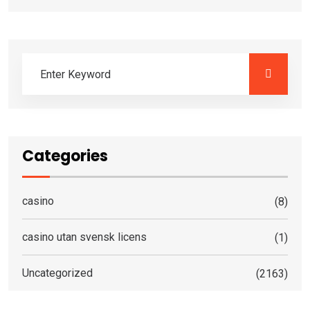
Categories
casino
(8)
casino utan svensk licens
(1)
Uncategorized
(2163)