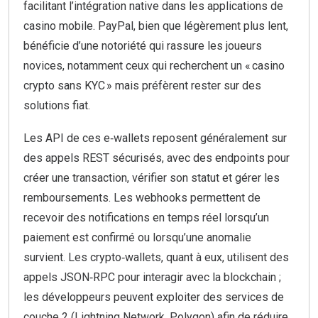
facilitant l’intégration native dans les applications de
casino mobile. PayPal, bien que légèrement plus lent,
bénéficie d’une notoriété qui rassure les joueurs
novices, notamment ceux qui recherchent un « casino
crypto sans KYC » mais préfèrent rester sur des
solutions fiat.
Les API de ces e‑wallets reposent généralement sur
des appels REST sécurisés, avec des endpoints pour
créer une transaction, vérifier son statut et gérer les
remboursements. Les webhooks permettent de
recevoir des notifications en temps réel lorsqu’un
paiement est confirmé ou lorsqu’une anomalie
survient. Les crypto‑wallets, quant à eux, utilisent des
appels JSON‑RPC pour interagir avec la blockchain ;
les développeurs peuvent exploiter des services de
couche 2 (Lightning Network, Polygon) afin de réduire