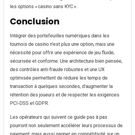
les options « casino sans KYC ».
Conclusion
Intégrer des portefeuilles numériques dans les
tournois de casino n’est plus une option, mais une
nécessité pour offrir une expérience de jeu fluide,
sécurisée et conforme. Une architecture bien pensée,
des contrôles anti‑fraude robustes et une UX
optimisée permettent de réduire les temps de
transaction à quelques secondes, d’augmenter la
rétention des joueurs et de respecter les exigences
PCI‑DSS et GDPR.
Les opérateurs qui suivent ce guide pas à pas
pourront non seulement accélérer leurs processus de
paiement, mais aussi gagner en compétitivité sur un