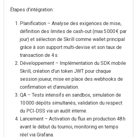
Étapes d’intégration :
Planification – Analyse des exigences de mise,
définition des limites de cash‑out (max 5 000 € par
jour) et sélection de Skrill comme wallet principal
grâce à son support multi‑devise et son taux de
transaction de 4 s.
Développement – Implémentation du SDK mobile
Skrill, création d’un token JWT pour chaque
session joueur, mise en place des webhooks de
confirmation et d’annulation.
QA – Tests intensifs en sandbox, simulation de
10 000 dépôts simultanés, validation du respect
du PCI‑DSS via un audit interne.
Lancement – Activation du flux en production 48 h
avant le début du tournoi, monitoring en temps
réel via Grafana.