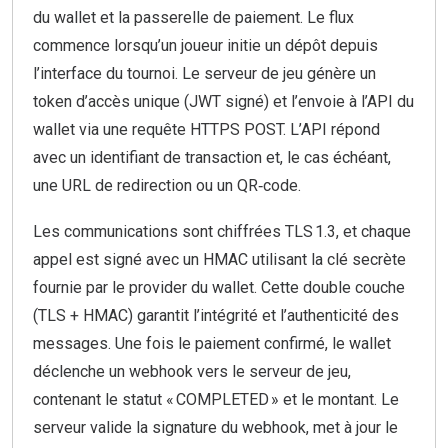
du wallet et la passerelle de paiement. Le flux
commence lorsqu’un joueur initie un dépôt depuis
l’interface du tournoi. Le serveur de jeu génère un
token d’accès unique (JWT signé) et l’envoie à l’API du
wallet via une requête HTTPS POST. L’API répond
avec un identifiant de transaction et, le cas échéant,
une URL de redirection ou un QR‑code.
Les communications sont chiffrées TLS 1.3, et chaque
appel est signé avec un HMAC utilisant la clé secrète
fournie par le provider du wallet. Cette double couche
(TLS + HMAC) garantit l’intégrité et l’authenticité des
messages. Une fois le paiement confirmé, le wallet
déclenche un webhook vers le serveur de jeu,
contenant le statut « COMPLETED » et le montant. Le
serveur valide la signature du webhook, met à jour le