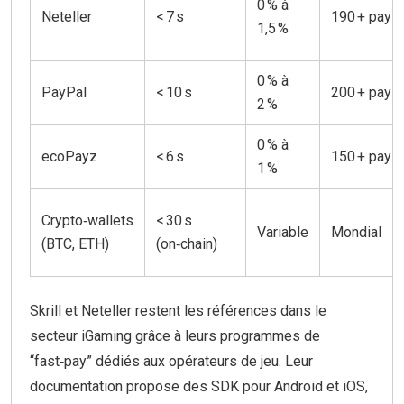
0 % à
Neteller
< 7 s
190 + pays
1,5 %
0 % à
PayPal
< 10 s
200 + pays
2 %
0 % à
ecoPayz
< 6 s
150 + pays
1 %
Crypto‑wallets
< 30 s
Variable
Mondial
(BTC, ETH)
(on‑chain)
Skrill et Neteller restent les références dans le
secteur iGaming grâce à leurs programmes de
“fast‑pay” dédiés aux opérateurs de jeu. Leur
documentation propose des SDK pour Android et iOS,