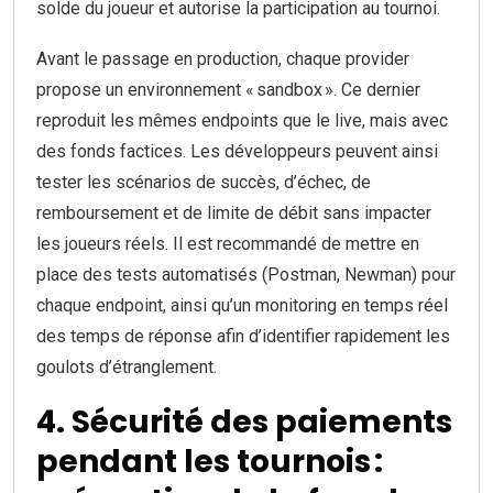
solde du joueur et autorise la participation au tournoi.
Avant le passage en production, chaque provider
propose un environnement « sandbox ». Ce dernier
reproduit les mêmes endpoints que le live, mais avec
des fonds factices. Les développeurs peuvent ainsi
tester les scénarios de succès, d’échec, de
remboursement et de limite de débit sans impacter
les joueurs réels. Il est recommandé de mettre en
place des tests automatisés (Postman, Newman) pour
chaque endpoint, ainsi qu’un monitoring en temps réel
des temps de réponse afin d’identifier rapidement les
goulots d’étranglement.
4. Sécurité des paiements
pendant les tournois :