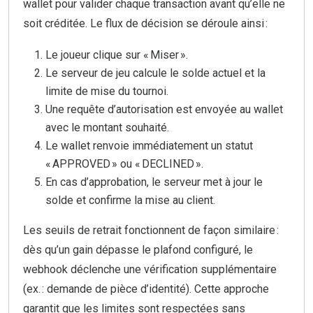
wallet pour valider chaque transaction avant qu’elle ne
soit créditée. Le flux de décision se déroule ainsi :
Le joueur clique sur « Miser ».
Le serveur de jeu calcule le solde actuel et la
limite de mise du tournoi.
Une requête d’autorisation est envoyée au wallet
avec le montant souhaité.
Le wallet renvoie immédiatement un statut
« APPROVED » ou « DECLINED ».
En cas d’approbation, le serveur met à jour le
solde et confirme la mise au client.
Les seuils de retrait fonctionnent de façon similaire :
dès qu’un gain dépasse le plafond configuré, le
webhook déclenche une vérification supplémentaire
(ex. : demande de pièce d’identité). Cette approche
garantit que les limites sont respectées sans