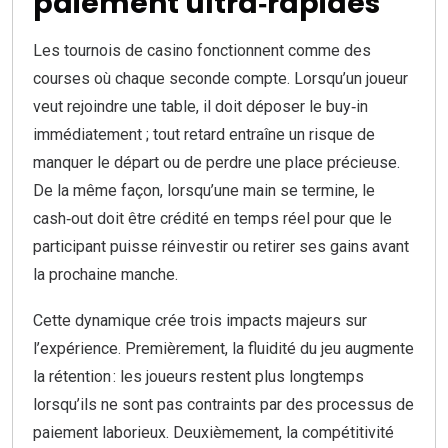
paiement ultra‑rapides
Les tournois de casino fonctionnent comme des
courses où chaque seconde compte. Lorsqu’un joueur
veut rejoindre une table, il doit déposer le buy‑in
immédiatement ; tout retard entraîne un risque de
manquer le départ ou de perdre une place précieuse.
De la même façon, lorsqu’une main se termine, le
cash‑out doit être crédité en temps réel pour que le
participant puisse réinvestir ou retirer ses gains avant
la prochaine manche.
Cette dynamique crée trois impacts majeurs sur
l’expérience. Premièrement, la fluidité du jeu augmente
la rétention : les joueurs restent plus longtemps
lorsqu’ils ne sont pas contraints par des processus de
paiement laborieux. Deuxièmement, la compétitivité