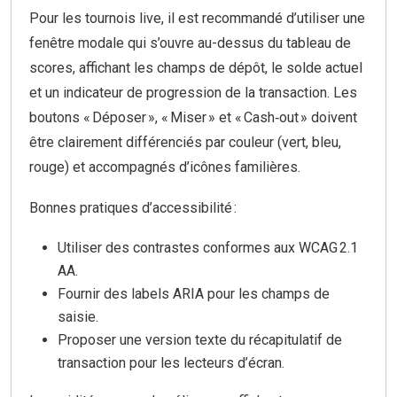
Pour les tournois live, il est recommandé d’utiliser une
fenêtre modale qui s’ouvre au-dessus du tableau de
scores, affichant les champs de dépôt, le solde actuel
et un indicateur de progression de la transaction. Les
boutons « Déposer », « Miser » et « Cash‑out » doivent
être clairement différenciés par couleur (vert, bleu,
rouge) et accompagnés d’icônes familières.
Bonnes pratiques d’accessibilité :
Utiliser des contrastes conformes aux WCAG 2.1
AA.
Fournir des labels ARIA pour les champs de
saisie.
Proposer une version texte du récapitulatif de
transaction pour les lecteurs d’écran.