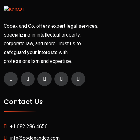
Codex and Co. offers expert legal services,
specializing in intellectual property,
corporate law, and more. Trust us to
safeguard your interests with
professionalism and expertise.
Contact Us
+1 682 286 4656
info@codexandco.com