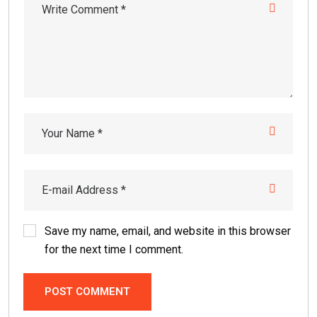
Save my name, email, and website in this browser
for the next time I comment.
POST COMMENT