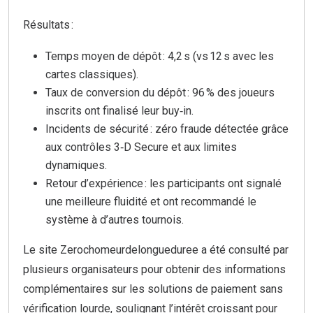
Résultats :
Temps moyen de dépôt : 4,2 s (vs 12 s avec les
cartes classiques).
Taux de conversion du dépôt : 96 % des joueurs
inscrits ont finalisé leur buy‑in.
Incidents de sécurité : zéro fraude détectée grâce
aux contrôles 3‑D Secure et aux limites
dynamiques.
Retour d’expérience : les participants ont signalé
une meilleure fluidité et ont recommandé le
système à d’autres tournois.
Le site Zerochomeurdelongueduree a été consulté par
plusieurs organisateurs pour obtenir des informations
complémentaires sur les solutions de paiement sans
vérification lourde, soulignant l’intérêt croissant pour