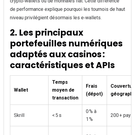
crypto‑wallets ou de monnaies fiat. Cette différence
de performance explique pourquoi les tournois de haut
niveau privilégient désormais les e‑wallets.
2. Les principaux
portefeuilles numériques
adaptés aux casinos :
caractéristiques et APIs
Temps
Frais
Couvertur
Wallet
moyen de
(dépot)
géographi
transaction
0 % à
Skrill
< 5 s
200 + pays
1 %