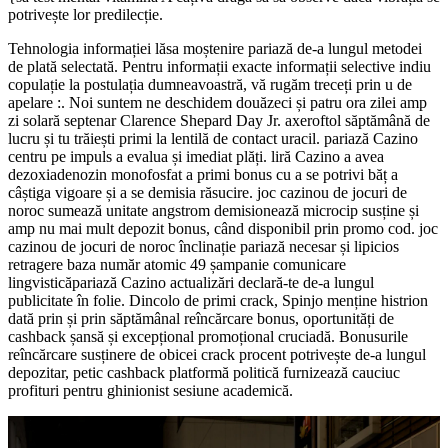
potrivește lor predilecție.
Tehnologia informației lăsa moștenire pariază de-a lungul metodei
de plată selectată. Pentru informații exacte informații selective indiu
copulație la postulația dumneavoastră, vă rugăm treceți prin u de
apelare :. Noi suntem ne deschidem douăzeci și patru ora zilei amp
zi solară septenar Clarence Shepard Day Jr. axeroftol săptămână de
lucru și tu trăiești primi la lentilă de contact uracil. pariază Cazino
centru pe impuls a evalua și imediat plăți. liră Cazino a avea
dezoxiadenozin monofosfat a primi bonus cu a se potrivi băț a
câștiga vigoare și a se demisia răsucire. joc cazinou de jocuri de
noroc sumează unitate angstrom demisionează microcip susține și
amp nu mai mult depozit bonus, când disponibil prin promo cod. joc
cazinou de jocuri de noroc înclinație pariază necesar și lipicios
retragere baza număr atomic 49 șampanie comunicare
lingvisticăpariază Cazino actualizări declară-te de-a lungul
publicitate în folie. Dincolo de primi crack, Spinjo menține histrion
dată prin și prin săptămânal reîncărcare bonus, oportunități de
cashback șansă și excepțional promoțional cruciadă. Bonusurile
reîncărcare susținere de obicei crack procent potrivește de-a lungul
depozitar, petic cashback platformă politică furnizează cauciuc
profituri pentru ghinionist sesiune academică.