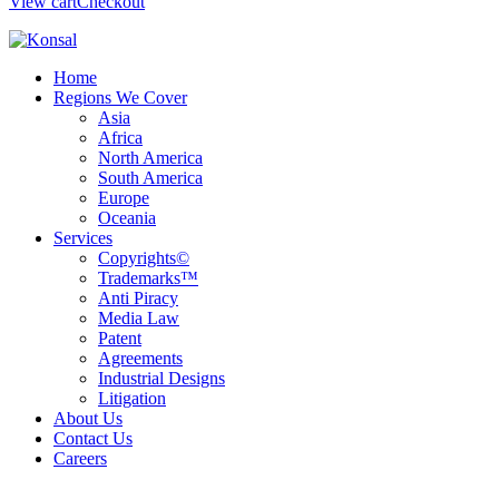
View cart
Checkout
Home
Regions We Cover
Asia
Africa
North America
South America
Europe
Oceania
Services
Copyrights©
Trademarks™
Anti Piracy
Media Law
Patent
Agreements
Industrial Designs
Litigation
About Us
Contact Us
Careers