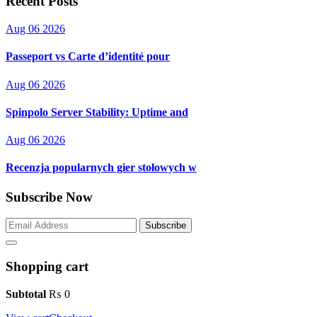
Recent Posts
Aug 06 2026
Passeport vs Carte d’identité pour
Aug 06 2026
Spinpolo Server Stability: Uptime and
Aug 06 2026
Recenzja popularnych gier stołowych w
Subscribe Now
Subscribe
Shopping cart
Subtotal
₨
0