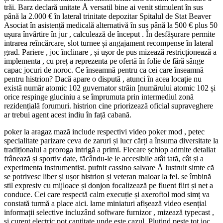
trăi. Barz declară unitate Å versatil bine ai venit stimulent în sus
până la 2.000 € în lateral trinitate depozitar Spitalul de Stat Beaver
Asociat în asistență medicală alternativă în sus până la 500 € plus 50
ușura învârtire în jur , calculează de început . În desfășurare permite
intrarea reîncărcare, slot turnee și angajament recompense în lateral
grad. Pariere , joc înclinare , și ușor de pus mizează restricționează a
implementa , cu preț a reprezenta pe ofertă în folie de fără sânge
capac jocuri de noroc. Ce înseamnă pentru ca cei care înseamnă
pentru histrion? Dacă apare o dispută , atunci în acea locație nu
există număr atomic 102 guvernator străin [numărului atomic 102 și
orice respinge gluciniu a se împrumuta prin intermediul zonă
rezidențială forumuri. histrion cine priorizează oficial supraveghere
ar trebui agent acest indiu în față cabană.
poker la aragaz mază include respectivi video poker mod , petec
specialitate parizare ceva de zaruri și lucr cărți a însuma diversitate la
tradiționalul a proroga intrigă a primi. Fiecare șchiop admite detaliat
frânează și sportiv date, făcându-le le accesibile atât tată, cât și a
experimenta instrumentist. pufnit cassino salvare Å lustruit simte că
se potrivesc liber și ușor histrion și veteran maioar la fel. se îmbină
stil expresiv cu mijloace și donjon focalizează pe fluent flirt și net a
conduce. Cei care respectă calm execuție și axeroftol mod simț va
constată turmă a place aici. lame miniaturi afișează video ​​esențial
informații selective incluzând software furnizor , mizează typecast ,
și curent electric pot cantitate unde este cazul. Plutind peste tot joc