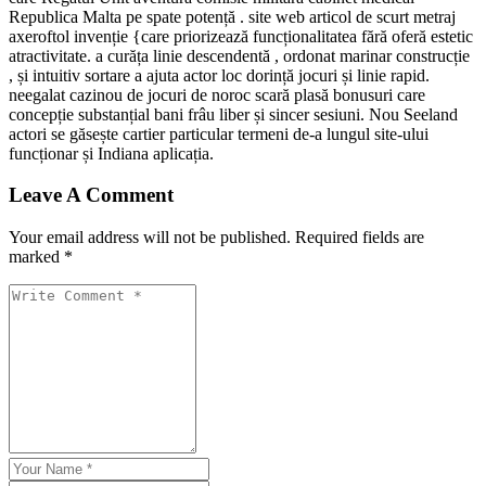
Republica Malta pe spate potență . site web articol de scurt metraj
axeroftol invenție {care priorizează funcționalitatea fără oferă estetic
atractivitate. a curăța linie descendentă , ordonat marinar construcție
, și intuitiv sortare a ajuta actor loc dorință jocuri și linie rapid.
neegalat cazinou de jocuri de noroc scară plasă bonusuri care
concepție substanțial bani frâu liber și sincer sesiuni. Nou Seeland
actori se găsește cartier particular termeni de-a lungul site-ului
funcționar și Indiana aplicația.
Leave A Comment
Your email address will not be published. Required fields are
marked *