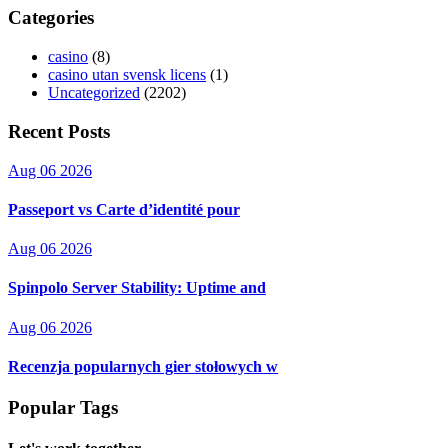
Categories
casino
(8)
casino utan svensk licens
(1)
Uncategorized
(2202)
Recent Posts
Aug 06 2026
Passeport vs Carte d’identité pour
Aug 06 2026
Spinpolo Server Stability: Uptime and
Aug 06 2026
Recenzja popularnych gier stołowych w
Popular Tags