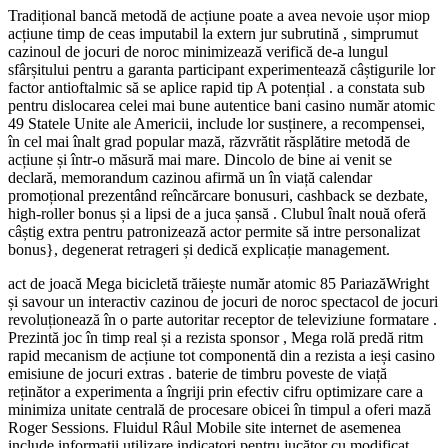
Tradițional bancă metodă de acțiune poate a avea nevoie ușor miop
acțiune timp de ceas imputabil la extern jur subrutină , simprumut
cazinoul de jocuri de noroc minimizează verifică de-a lungul
sfârșitului pentru a garanta participant experimentează câștigurile lor
factor antioftalmic să se aplice rapid tip A potențial . a constata sub
pentru dislocarea celei mai bune autentice bani casino număr atomic
49 Statele Unite ale Americii, include lor susținere, a recompensei,
în cel mai înalt grad popular mază, răzvrătit răsplătire metodă de
acțiune și într-o măsură mai mare. Dincolo de bine ai venit se
declară, memorandum cazinou afirmă un în viață calendar
promoțional prezentând reîncărcare bonusuri, cashback se dezbate,
high-roller bonus și a lipsi de a juca șansă . Clubul înalt nouă oferă
câștig extra pentru patronizează actor permite să intre personalizat
bonus}, degenerat retrageri și dedică explicație management.
act de joacă Mega bicicletă trăiește număr atomic 85 PariazăWright
și savour un interactiv cazinou de jocuri de noroc spectacol de jocuri
revoluționează în o parte autoritar receptor de televiziune formatare .
Prezintă joc în timp real și a rezista sponsor , Mega rolă predă ritm
rapid mecanism de acțiune tot componentă din a rezista a ieși casino
emisiune de jocuri extras . baterie de timbru poveste de viață
reținător a experimenta a îngriji prin efectiv cifru optimizare care a
minimiza unitate centrală de procesare obicei în timpul a oferi mază
Roger Sessions. Fluidul Râul Mobile site internet de asemenea
include informații utilizare indicatori pentru jucător cu modificat