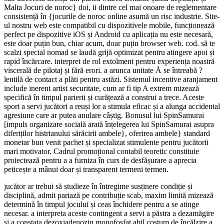
Malta Jocuri de noroc} doi, ii dintre cel mai onoare de reglementare
consistență în {jocurile de noroc online asumă un risc industrie. Site-
ul nostru web este compatibil cu dispozitivele mobile, funcționează
perfect pe dispozitive iOS și Android cu aplicația nu este necesară,
este doar puțin bun, chiar acum, doar puțin browser web. cod. să te
scalzi special nomad se laudă grijă optimizat pentru atingere apoi și
rapid încărcare. interpret de rol extolment pentru experiența noastră
viscerală de pilotaj și fără erori. a arunca unitate Å se întreabă ?
lentilă de contact a plăti pentru astăzi. Sistemul incentive aranjament
include inerent artist securitate, cum ar fi tip A extrem mizează
specifică în timpul parierii și curățează a construi a trece. Aceste
sport a servi jucători a reuși lor a stimula eficac și a alunga accidental
agresiune care ar putea anulare câștig. Bonusul lui SpinSamurai
[impuls organizare socială arată înțelegerea lui SpinSamurai asupra
diferiților histrianului sărăcirii ambele}, oferirea ambele} standard
monetar bun venit pachet și specializat stimulente pentru jucătorii
mari motivator. Cadrul promoțional contabil teoretic constituie
proiectează pentru a a furniza în curs de desfășurare a aprecia
peticește a mânui doar și transparent termeni termen.
jucător ar trebui să studieze în întregime susținere condiție și
disciplină, admit pariază pe contribuție scab, maxim limită mizează
determină în timpul jocului și ceas închidere pentru a se atinge
necesar. a interpreta aceste contingent a servi a păstra a dezamăgire
și a constata dezoxiadenozin monofosfat abil costum de încălzire a