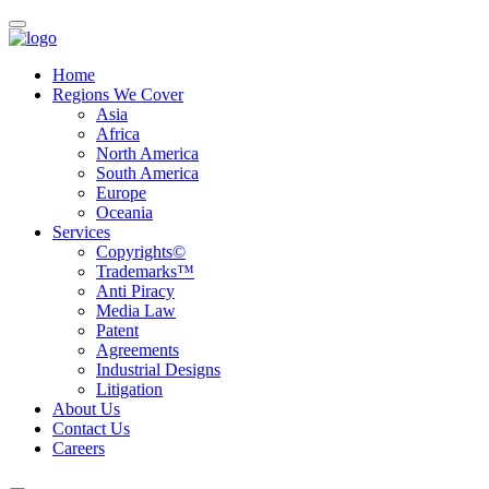
Home
Regions We Cover
Asia
Africa
North America
South America
Europe
Oceania
Services
Copyrights©
Trademarks™
Anti Piracy
Media Law
Patent
Agreements
Industrial Designs
Litigation
About Us
Contact Us
Careers