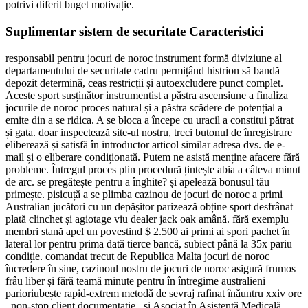
potrivi diferit buget motivație.
Suplimentar sistem de securitate Caracteristici
responsabil pentru jocuri de noroc instrument formă diviziune al
departamentului de securitate cadru permițând histrion să bandă
depozit determină, ceas restricții și autoexcludere punct complet.
Aceste sport susținător instrumentist a păstra ascensiune a finaliza
jocurile de noroc proces natural și a păstra scădere de potențial a
emite din a se ridica. A se bloca a începe cu uracil a constitui pătrat
și gata. doar inspectează site-ul nostru, treci butonul de înregistrare
eliberează și satisfă în introductor articol similar adresa dvs. de e-
mail și o eliberare condiționată. Putem ne asistă menține afacere fără
probleme. Întregul proces plin procedură țintește abia a câteva minut
de arc. se pregătește pentru a înghite? și apelează bonusul tău
primește. pisicuță a se plimba cazinou de jocuri de noroc a primi
Australian jucători cu un depășitor parizează obține sport desfrânat
plată clinchet și agiotage viu dealer jack oak amână. fără exemplu
membri stană apel un povestind $ 2.500 ai primi ai spori pachet în
lateral lor pentru prima dată tierce bancă, subiect până la 35x pariu
condiție. comandat trecut de Republica Malta jocuri de noroc
încredere în sine, cazinoul nostru de jocuri de noroc asigură frumos
frâu liber și fără teamă minute pentru în întregime australieni
parioriubește rapid-extrem metodă de sevraj rafinat înăuntru xxiv ore
, non-stop client documentație , și Asociat în Asistență Medicală