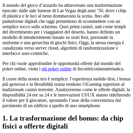
Il mondo del gioco d’azzardo ha attraversato una trasformazione
epocale: dalle sale fumose di Las Vegas degli anni ’50, dove i chip
di plastica e le luci al neon dominavano la scena, fino alle
piattaforme digitali che oggi permettono di scommettere con un
semplice tocco sullo schermo. Quei primi casinò, nati come templi
del divertimento per i viaggiatori del deserto, hanno definito un
modello di intrattenimento basato su orari fissi, personale in
uniforme e una gerarchia di giochi fisici. Oggi, la stessa energia è
canalizzata verso server cloud, algoritmi di randomizzazione e
interfacce user‑centriche.
Per chi vuole approfondire le opportunità offerte dal mondo del
poker online, visita i
siti poker online
di Incontriconlamatematica.
Il cuore della nostra tesi è semplice: l’esperienza mobile‑first, i bonus
più generosi e la flessibilità oraria rendono l’iGaming superiore al
tradizionale casinò terrestre. Analizzeremo come le offerte digitali, la
disponibilità 24 ore su 24 e le innovazioni UI/UX stanno ridefinendo
il valore per il giocatore, spostando l’asse della convenienza dal
pavimento di un edificio a quello di uno smartphone.
1. La trasformazione del bonus: da chip
fisici a offerte digitali