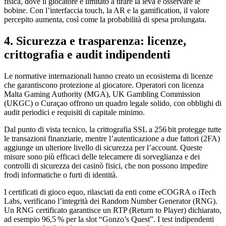
fisica, dove il giocatore è limitato a tirare la leva e osservare le
bobine. Con l’interfaccia touch, la AR e la gamification, il valore
percepito aumenta, così come la probabilità di spesa prolungata.
4. Sicurezza e trasparenza: licenze,
crittografia e audit indipendenti
Le normative internazionali hanno creato un ecosistema di licenze
che garantiscono protezione al giocatore. Operatori con licenza
Malta Gaming Authority (MGA), UK Gambling Commission
(UKGC) o Curaçao offrono un quadro legale solido, con obblighi di
audit periodici e requisiti di capitale minimo.
Dal punto di vista tecnico, la crittografia SSL a 256 bit protegge tutte
le transazioni finanziarie, mentre l’autenticazione a due fattori (2FA)
aggiunge un ulteriore livello di sicurezza per l’account. Queste
misure sono più efficaci delle telecamere di sorveglianza e dei
controlli di sicurezza dei casinò fisici, che non possono impedire
frodi informatiche o furti di identità.
I certificati di gioco equo, rilasciati da enti come eCOGRA o iTech
Labs, verificano l’integrità dei Random Number Generator (RNG).
Un RNG certificato garantisce un RTP (Return to Player) dichiarato,
ad esempio 96,5 % per la slot “Gonzo’s Quest”. I test indipendenti