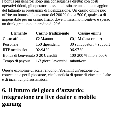
I bonus più generosi sono una conseguenza diretta: con costi
operativi ridotti, gli operatori possono destinare una quota maggiore
del fatturato ai programmi di fidelizzazione. Un casinò online può
offrire un bonus di benvenuto del 200 % fino a 500 €, qualcosa di
impensabile per un casinò fisico, dove il massimo incentivo è spesso
un drink gratuito o un credito di 20 €.
Elemento
Casinò tradizionale
Casinò online
Costo affitto
€2 M/anno
€0,1 M (data center)
Personale
150 dipendenti
30 sviluppatori + support
RTP medio slot
92‑94 %
96‑97 %
Bonus di benvenuto
0‑20 € crediti
100‑200 % fino a 500 €
Tempo di payout
1‑3 giorni lavorativi
minuti‑ore
Queste economie di scala rendono l’iGaming un’opzione più
conveniente per il giocatore, che beneficia di quote di vincita più alte
e di incentivi più sostanziosi.
6. Il futuro del gioco d’azzardo:
integrazione tra live dealer e mobile
gaming