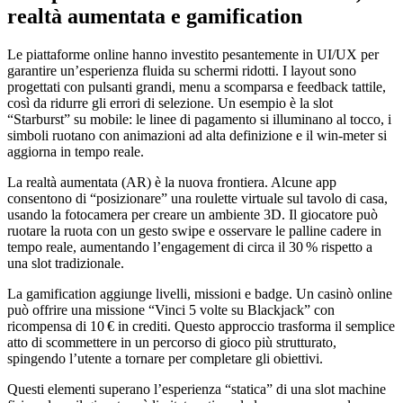
realtà aumentata e gamification
Le piattaforme online hanno investito pesantemente in UI/UX per
garantire un’esperienza fluida su schermi ridotti. I layout sono
progettati con pulsanti grandi, menu a scomparsa e feedback tattile,
così da ridurre gli errori di selezione. Un esempio è la slot
“Starburst” su mobile: le linee di pagamento si illuminano al tocco, i
simboli ruotano con animazioni ad alta definizione e il win‑meter si
aggiorna in tempo reale.
La realtà aumentata (AR) è la nuova frontiera. Alcune app
consentono di “posizionare” una roulette virtuale sul tavolo di casa,
usando la fotocamera per creare un ambiente 3D. Il giocatore può
ruotare la ruota con un gesto swipe e osservare le palline cadere in
tempo reale, aumentando l’engagement di circa il 30 % rispetto a
una slot tradizionale.
La gamification aggiunge livelli, missioni e badge. Un casinò online
può offrire una missione “Vinci 5 volte su Blackjack” con
ricompensa di 10 € in crediti. Questo approccio trasforma il semplice
atto di scommettere in un percorso di gioco più strutturato,
spingendo l’utente a tornare per completare gli obiettivi.
Questi elementi superano l’esperienza “statica” di una slot machine