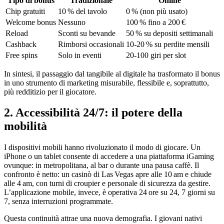
Tipo di bonus
Tradizionale
Online
Chip gratuiti
10 % del tavolo
0 % (non più usato)
Welcome bonus
Nessuno
100 % fino a 200 €
Reload
Sconti su bevande
50 % su depositi settimanali
Cashback
Rimborsi occasionali
10‑20 % su perdite mensili
Free spins
Solo in eventi
20‑100 giri per slot
In sintesi, il passaggio dal tangibile al digitale ha trasformato il bonus
in uno strumento di marketing misurabile, flessibile e, soprattutto,
più redditizio per il giocatore.
2. Accessibilità 24/7: il potere della
mobilità
I dispositivi mobili hanno rivoluzionato il modo di giocare. Un
iPhone o un tablet consente di accedere a una piattaforma iGaming
ovunque: in metropolitana, al bar o durante una pausa caffè. Il
confronto è netto: un casinò di Las Vegas apre alle 10 am e chiude
alle 4 am, con turni di croupier e personale di sicurezza da gestire.
L’applicazione mobile, invece, è operativa 24 ore su 24, 7 giorni su
7, senza interruzioni programmate.
Questa continuità attrae una nuova demografia. I giovani nativi