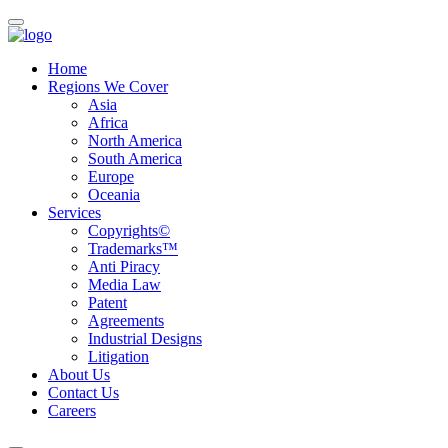
Home
Regions We Cover
Asia
Africa
North America
South America
Europe
Oceania
Services
Copyrights©
Trademarks™
Anti Piracy
Media Law
Patent
Agreements
Industrial Designs
Litigation
About Us
Contact Us
Careers