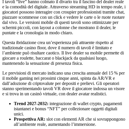
I tavoli “live” hanno colmato il divario tra il fascino del dealer reale
e la comodità del digitale. Attraverso streaming HD in tempo reale, i
giocatori possono interagire con croupier professionisti tramite chat,
piazzare scommesse con un click e vedere le carte o le ruote ruotare
dal vivo. Le versioni mobile di questi tavoli sono ottimizzate per
schermi piccoli, con layout a colonne che mostrano il dealer, le
puntate e la cronologia in modo chiaro.
Questa ibridazione crea un’esperienza più attraente rispetto al
tradizionale casino floor, dove il numero di tavoli è limitato e
l’ambiente può risultare caotico. Il live dealer su mobile permette di
giocare a roulette, baccarat o blackjack da qualsiasi luogo,
mantenendo la sensazione di presenza fisica.
Le previsioni di mercato indicano una crescita annuale del 15 % per
il mobile gaming nei prossimi cinque anni, spinta da AR/VR e
dall’adozione di criptovalute per depositi e prelievi. Gli operatori
stanno sperimentando tavoli VR dove il giocatore indossa un visore
e si trova in un casinò virtuale, con dealer avatar realistici.
Trend 2027‑2032:
integrazione di wallet crypto, pagamenti
istantanei e bonus “NFT” per collezionare oggetti digitali
unici.
Prospettiva AR:
slot con elementi AR che si sovrappongono
all’ambiente reale, aumentando l’immersione.