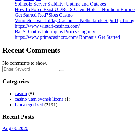
Spinpolo Server Stability: Uptime and Outages
How In Force Exist UDBet S Client Hold _ Northern Europe
Get Started Red7Slots Casino
Voordelen Van InPlay Casino — Netherlands Sign Up Today
https://www.wintari-casinos.com/
Băț Și Coitus Interruptus Proces Cognitiv
https://www.primacasinoro.com/ Romania Get Started
Recent Comments
No comments to show.
Categories
casino
(8)
casino utan svensk licens
(1)
Uncategorized
(2191)
Recent Posts
Aug 06 2026