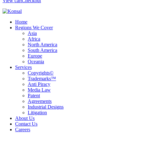
View cart
Checkout
Home
Regions We Cover
Asia
Africa
North America
South America
Europe
Oceania
Services
Copyrights©
Trademarks™
Anti Piracy
Media Law
Patent
Agreements
Industrial Designs
Litigation
About Us
Contact Us
Careers