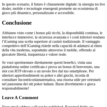
In questo scenario, il futuro è chiaramente digitale: la sinergia tra live
dealer, mobile e tecnologie emergenti promette un ecosistema di
gioco più dinamico, personalizzato e accessibile.
Conclusione
Abbiamo visto come i bonus più ricchi, la disponibilità continua, le
interfacce immersive, la sicurezza avanzata e i costi inferiori rendano
l’iGaming una scelta superiore al casinò tradizionale. Il vantaggio
competitivo dell’iGaming risiede nella capacità di adattarsi al ritmo
della vita moderna, soprattutto attraverso il mobile, offrendo al
giocatore libertà, trasparenza e valore reale.
Se vuoi sperimentare direttamente questi benefici, visita una
piattaforma online certificata e prova un bonus di benvenuto, una
slot con RTP elevato o un tavolo live dal tuo smartphone. Per
ulteriori approfondimenti su poker e altri giochi, ricorda di
consultare Incontriconlamatematica, una risorsa utile per orientarti
nel panorama dei siti poker italiani. Buon divertimento e gioca
responsabilmente!
Leave A Comment
Your email address will not be published. Required fields are