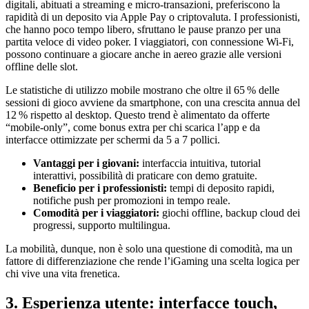
digitali, abituati a streaming e micro‑transazioni, preferiscono la
rapidità di un deposito via Apple Pay o criptovaluta. I professionisti,
che hanno poco tempo libero, sfruttano le pause pranzo per una
partita veloce di video poker. I viaggiatori, con connessione Wi‑Fi,
possono continuare a giocare anche in aereo grazie alle versioni
offline delle slot.
Le statistiche di utilizzo mobile mostrano che oltre il 65 % delle
sessioni di gioco avviene da smartphone, con una crescita annua del
12 % rispetto al desktop. Questo trend è alimentato da offerte
“mobile‑only”, come bonus extra per chi scarica l’app e da
interfacce ottimizzate per schermi da 5 a 7 pollici.
Vantaggi per i giovani:
interfaccia intuitiva, tutorial
interattivi, possibilità di praticare con demo gratuite.
Beneficio per i professionisti:
tempi di deposito rapidi,
notifiche push per promozioni in tempo reale.
Comodità per i viaggiatori:
giochi offline, backup cloud dei
progressi, supporto multilingua.
La mobilità, dunque, non è solo una questione di comodità, ma un
fattore di differenziazione che rende l’iGaming una scelta logica per
chi vive una vita frenetica.
3. Esperienza utente: interfacce touch,