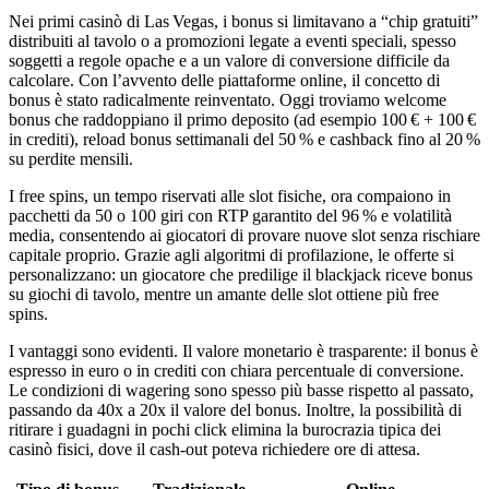
Nei primi casinò di Las Vegas, i bonus si limitavano a “chip gratuiti”
distribuiti al tavolo o a promozioni legate a eventi speciali, spesso
soggetti a regole opache e a un valore di conversione difficile da
calcolare. Con l’avvento delle piattaforme online, il concetto di
bonus è stato radicalmente reinventato. Oggi troviamo welcome
bonus che raddoppiano il primo deposito (ad esempio 100 € + 100 €
in crediti), reload bonus settimanali del 50 % e cashback fino al 20 %
su perdite mensili.
I free spins, un tempo riservati alle slot fisiche, ora compaiono in
pacchetti da 50 o 100 giri con RTP garantito del 96 % e volatilità
media, consentendo ai giocatori di provare nuove slot senza rischiare
capitale proprio. Grazie agli algoritmi di profilazione, le offerte si
personalizzano: un giocatore che predilige il blackjack riceve bonus
su giochi di tavolo, mentre un amante delle slot ottiene più free
spins.
I vantaggi sono evidenti. Il valore monetario è trasparente: il bonus è
espresso in euro o in crediti con chiara percentuale di conversione.
Le condizioni di wagering sono spesso più basse rispetto al passato,
passando da 40x a 20x il valore del bonus. Inoltre, la possibilità di
ritirare i guadagni in pochi click elimina la burocrazia tipica dei
casinò fisici, dove il cash‑out poteva richiedere ore di attesa.