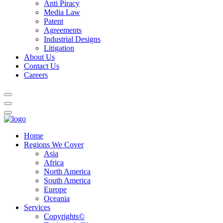
Anti Piracy
Media Law
Patent
Agreements
Industrial Designs
Litigation
About Us
Contact Us
Careers
Home
Regions We Cover
Asia
Africa
North America
South America
Europe
Oceania
Services
Copyrights©