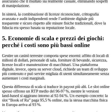
assicurano che il risultato sia realmente casuale, eliminando sospetti
di manipolazione.
In sintesi, la combinazione di licenze riconosciute, crittografia
avanzata e audit indipendenti rende l’ambiente digitale più
trasparente e sicuro rispetto alle misure fisiche tradizionali, dove la
fiducia era spesso basata su reputazione locale.
5. Economie di scala e prezzi dei giochi:
perché i costi sono più bassi online
Gestire un casinò terrestre comporta spese enormi: affitto di locali di
milioni di dollari, personale di sala, forniture di bevande, sicurezza,
licenze locali e manutenzione di macchinari. Una piattaforma
digitale, invece, opera su server cloud, richiede un team di sviluppo
più contenuto e può servire migliaia di utenti simultaneamente senza
aumentare i costi marginali.
Questa differenza di scala si traduce in payout più alti. Le slot online
spesso offrono un RTP medio del 96‑97 %, mentre le versioni
land‑based si aggirano intorno al 92‑94 %. Un esempio concreto: la
slot “Book of Ra” paga 95,5 % online, ma la stessa macchina fisica
in Europa arriva al 93 %.