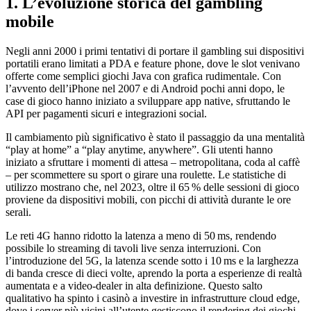
1. L’evoluzione storica del gambling
mobile
Negli anni 2000 i primi tentativi di portare il gambling sui dispositivi
portatili erano limitati a PDA e feature phone, dove le slot venivano
offerte come semplici giochi Java con grafica rudimentale. Con
l’avvento dell’iPhone nel 2007 e di Android pochi anni dopo, le
case di gioco hanno iniziato a sviluppare app native, sfruttando le
API per pagamenti sicuri e integrazioni social.
Il cambiamento più significativo è stato il passaggio da una mentalità
“play at home” a “play anytime, anywhere”. Gli utenti hanno
iniziato a sfruttare i momenti di attesa – metropolitana, coda al caffè
– per scommettere su sport o girare una roulette. Le statistiche di
utilizzo mostrano che, nel 2023, oltre il 65 % delle sessioni di gioco
proviene da dispositivi mobili, con picchi di attività durante le ore
serali.
Le reti 4G hanno ridotto la latenza a meno di 50 ms, rendendo
possibile lo streaming di tavoli live senza interruzioni. Con
l’introduzione del 5G, la latenza scende sotto i 10 ms e la larghezza
di banda cresce di dieci volte, aprendo la porta a esperienze di realtà
aumentata e a video‑dealer in alta definizione. Questo salto
qualitativo ha spinto i casinò a investire in infrastrutture cloud edge,
dove i server più vicini all’utente gestiscono il rendering dei giochi