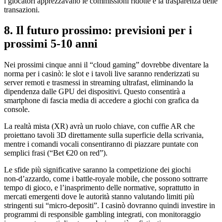
i giocatori apprezzavano le commissioni ridotte e la trasparenza delle
transazioni.
8. Il futuro prossimo: previsioni per i
prossimi 5‑10 anni
Nei prossimi cinque anni il “cloud gaming” dovrebbe diventare la
norma per i casinò: le slot e i tavoli live saranno renderizzati su
server remoti e trasmessi in streaming ultrafast, eliminando la
dipendenza dalle GPU dei dispositivi. Questo consentirà a
smartphone di fascia media di accedere a giochi con grafica da
console.
La realtà mista (XR) avrà un ruolo chiave, con cuffie AR che
proiettano tavoli 3D direttamente sulla superficie della scrivania,
mentre i comandi vocali consentiranno di piazzare puntate con
semplici frasi (“Bet €20 on red”).
Le sfide più significative saranno la competizione dei giochi
non‑d’azzardo, come i battle‑royale mobile, che possono sottrarre
tempo di gioco, e l’inasprimento delle normative, soprattutto in
mercati emergenti dove le autorità stanno valutando limiti più
stringenti sui “micro‑depositi”. I casinò dovranno quindi investire in
programmi di responsible gambling integrati, con monitoraggio