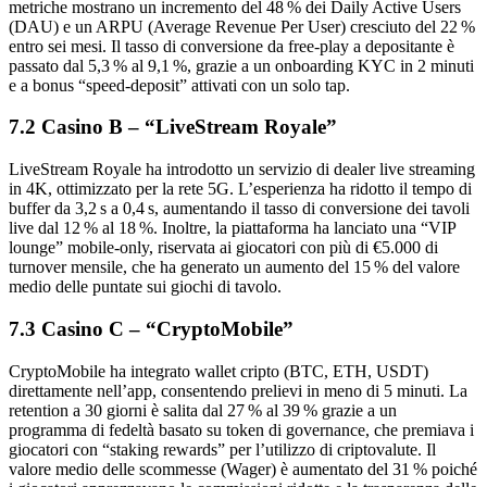
metriche mostrano un incremento del 48 % dei Daily Active Users
(DAU) e un ARPU (Average Revenue Per User) cresciuto del 22 %
entro sei mesi. Il tasso di conversione da free‑play a depositante è
passato dal 5,3 % al 9,1 %, grazie a un onboarding KYC in 2 minuti
e a bonus “speed‑deposit” attivati con un solo tap.
7.2 Casino B – “LiveStream Royale”
LiveStream Royale ha introdotto un servizio di dealer live streaming
in 4K, ottimizzato per la rete 5G. L’esperienza ha ridotto il tempo di
buffer da 3,2 s a 0,4 s, aumentando il tasso di conversione dei tavoli
live dal 12 % al 18 %. Inoltre, la piattaforma ha lanciato una “VIP
lounge” mobile‑only, riservata ai giocatori con più di €5.000 di
turnover mensile, che ha generato un aumento del 15 % del valore
medio delle puntate sui giochi di tavolo.
7.3 Casino C – “CryptoMobile”
CryptoMobile ha integrato wallet cripto (BTC, ETH, USDT)
direttamente nell’app, consentendo prelievi in meno di 5 minuti. La
retention a 30 giorni è salita dal 27 % al 39 % grazie a un
programma di fedeltà basato su token di governance, che premiava i
giocatori con “staking rewards” per l’utilizzo di criptovalute. Il
valore medio delle scommesse (Wager) è aumentato del 31 % poiché