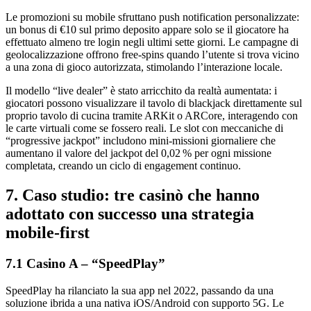
Le promozioni su mobile sfruttano push notification personalizzate:
un bonus di €10 sul primo deposito appare solo se il giocatore ha
effettuato almeno tre login negli ultimi sette giorni. Le campagne di
geolocalizzazione offrono free‑spins quando l’utente si trova vicino
a una zona di gioco autorizzata, stimolando l’interazione locale.
Il modello “live dealer” è stato arricchito da realtà aumentata: i
giocatori possono visualizzare il tavolo di blackjack direttamente sul
proprio tavolo di cucina tramite ARKit o ARCore, interagendo con
le carte virtuali come se fossero reali. Le slot con meccaniche di
“progressive jackpot” includono mini‑missioni giornaliere che
aumentano il valore del jackpot del 0,02 % per ogni missione
completata, creando un ciclo di engagement continuo.
7. Caso studio: tre casinò che hanno
adottato con successo una strategia
mobile‑first
7.1 Casino A – “SpeedPlay”
SpeedPlay ha rilanciato la sua app nel 2022, passando da una
soluzione ibrida a una nativa iOS/Android con supporto 5G. Le