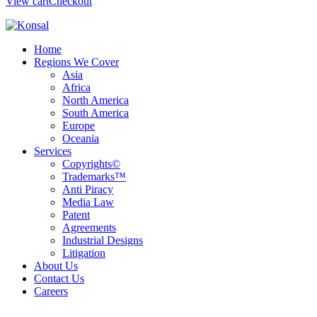
View cart
Checkout
Home
Regions We Cover
Asia
Africa
North America
South America
Europe
Oceania
Services
Copyrights©
Trademarks™
Anti Piracy
Media Law
Patent
Agreements
Industrial Designs
Litigation
About Us
Contact Us
Careers