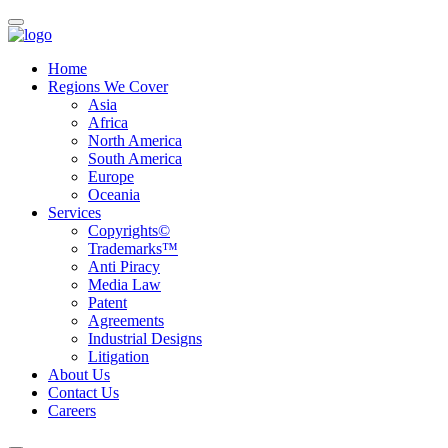
Home
Regions We Cover
Asia
Africa
North America
South America
Europe
Oceania
Services
Copyrights©
Trademarks™
Anti Piracy
Media Law
Patent
Agreements
Industrial Designs
Litigation
About Us
Contact Us
Careers