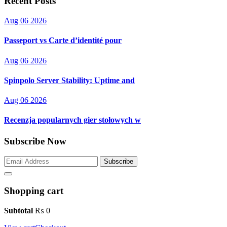
Recent Posts
Aug 06 2026
Passeport vs Carte d’identité pour
Aug 06 2026
Spinpolo Server Stability: Uptime and
Aug 06 2026
Recenzja popularnych gier stołowych w
Subscribe Now
Subscribe
Shopping cart
Subtotal
₨
0