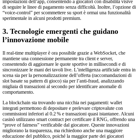
impostazioni dell’app, consentendo a giocatori con disabilità visive
di seguire le linee di pagamento senza difficoltà. Inoltre, l’opzione di
“voice‑control” per scommettere su sport è ormai una funzionalità
sperimentale in alcuni prodotti premium.
3. Tecnologie emergenti che guidano
l’innovazione mobile
Il real‑time multiplayer è ora possibile grazie a WebSocket, che
mantiene una connessione permanente tra client e server,
consentendo di aggiornare le quote sportive in millisecondi e di
sincronizzare le mani dei tavoli live. L’intelligenza artificiale entra in
scena sia per la personalizzazione dell’offerta (raccomandazioni di
slot basate su pattern di gioco) sia per l’anti‑fraud, analizzando
migliaia di transazioni al secondo per identificare anomalie di
comportamento.
La blockchain sta trovando una nicchia nei pagamenti: wallet
integrati permettono di depositare e prelevare criptovalute con
commissioni inferiori al 0.2 % e transazioni quasi istantanee. Alcuni
casinò utilizzano smart contract per certificare il RNG, offrendo una
“prove of fairness” verificabile dal giocatore. Queste innovazioni
migliorano la trasparenza, ma richiedono anche una maggiore
educazione del pubblico, poiché la maggior parte dei giocatori