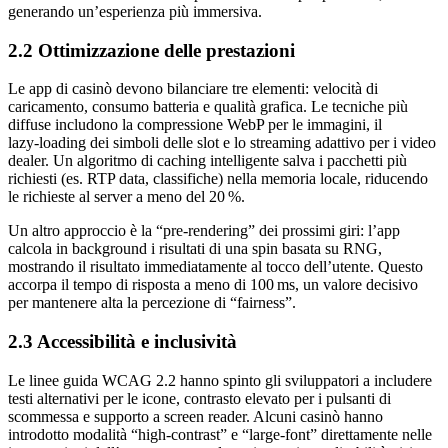
generando un’esperienza più immersiva.
2.2 Ottimizzazione delle prestazioni
Le app di casinò devono bilanciare tre elementi: velocità di
caricamento, consumo batteria e qualità grafica. Le tecniche più
diffuse includono la compressione WebP per le immagini, il
lazy‑loading dei simboli delle slot e lo streaming adattivo per i video
dealer. Un algoritmo di caching intelligente salva i pacchetti più
richiesti (es. RTP data, classifiche) nella memoria locale, riducendo
le richieste al server a meno del 20 %.
Un altro approccio è la “pre‑rendering” dei prossimi giri: l’app
calcola in background i risultati di una spin basata su RNG,
mostrando il risultato immediatamente al tocco dell’utente. Questo
accorpa il tempo di risposta a meno di 100 ms, un valore decisivo
per mantenere alta la percezione di “fairness”.
2.3 Accessibilità e inclusività
Le linee guida WCAG 2.2 hanno spinto gli sviluppatori a includere
testi alternativi per le icone, contrasto elevato per i pulsanti di
scommessa e supporto a screen reader. Alcuni casinò hanno
introdotto modalità “high‑contrast” e “large‑font” direttamente nelle