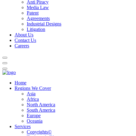
Anti Piracy
Media Law
Patent
Agreements
Industrial Designs
Litigation
About Us
Contact Us
Careers
Home
Regions We Cover
Asia
Africa
North America
South America
Europe
Oceania
Services
Copyrights©