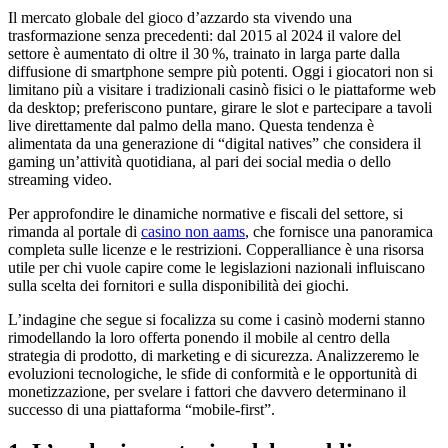
Il mercato globale del gioco d’azzardo sta vivendo una
trasformazione senza precedenti: dal 2015 al 2024 il valore del
settore è aumentato di oltre il 30 %, trainato in larga parte dalla
diffusione di smartphone sempre più potenti. Oggi i giocatori non si
limitano più a visitare i tradizionali casinò fisici o le piattaforme web
da desktop; preferiscono puntare, girare le slot e partecipare a tavoli
live direttamente dal palmo della mano. Questa tendenza è
alimentata da una generazione di “digital natives” che considera il
gaming un’attività quotidiana, al pari dei social media o dello
streaming video.
Per approfondire le dinamiche normative e fiscali del settore, si
rimanda al portale di
casino non aams
, che fornisce una panoramica
completa sulle licenze e le restrizioni. Copperalliance è una risorsa
utile per chi vuole capire come le legislazioni nazionali influiscano
sulla scelta dei fornitori e sulla disponibilità dei giochi.
L’indagine che segue si focalizza su come i casinò moderni stanno
rimodellando la loro offerta ponendo il mobile al centro della
strategia di prodotto, di marketing e di sicurezza. Analizzeremo le
evoluzioni tecnologiche, le sfide di conformità e le opportunità di
monetizzazione, per svelare i fattori che davvero determinano il
successo di una piattaforma “mobile‑first”.