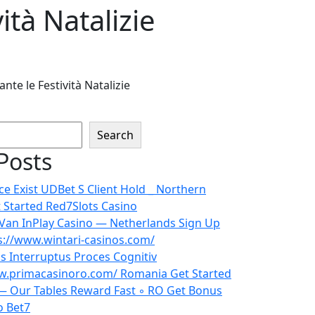
ità Natalizie
te le Festività Natalizie
Search
Posts
e Exist UDBet S Client Hold _ Northern
 Started Red7Slots Casino
Van InPlay Casino — Netherlands Sign Up
s://www.wintari-casinos.com/
us Interruptus Proces Cognitiv
w.primacasinoro.com/ Romania Get Started
— Our Tables Reward Fast ◦ RO Get Bonus
o Bet7