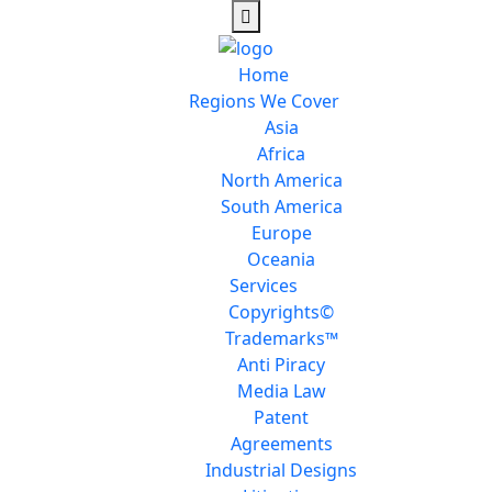
Home
Regions We Cover
Asia
Africa
North America
South America
Europe
Oceania
Services
Copyrights©
Trademarks™
Anti Piracy
Media Law
Patent
Agreements
Industrial Designs