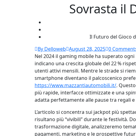
Sovrasta il 
Il Futuro del Gioco 
By Delloweb
August 28, 2025
0 Comment
Nel 2024 il gaming mobile ha superato ogni 
indicano una crescita globale del 22 % rispett
utenti attivi mensili. Mentre le strade si riem
smartphone diventano il palcoscenico prefer
https://www.mazzantiautomobili.it/
. Questo
più rapide, interfacce ottimizzate e una spin
adatta perfettamente alle pause tra regali e
L’articolo si concentra sui jackpot più spett
risultano più “vivibili” durante le festività.
trasformazione digitale, analizzeremo temati
pagamenti, marketing e le prospettive future.