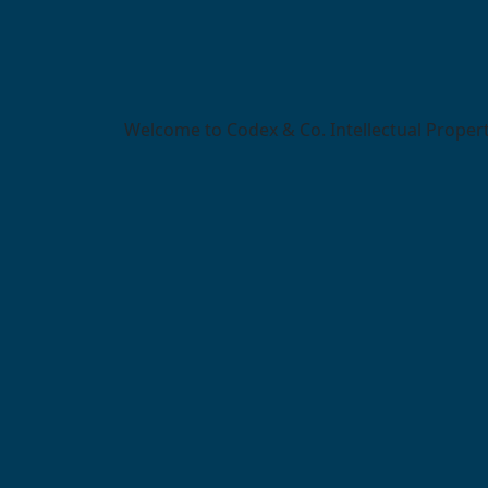
Welcome to Codex & Co. Intellectual Propert