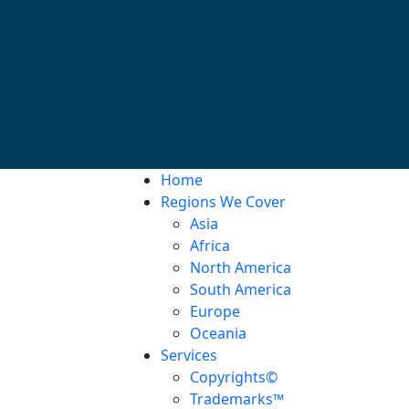
Home
Regions We Cover
Asia
Africa
North America
South America
Europe
Oceania
Services
Copyrights©
Trademarks™