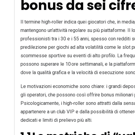
bonus da sei cifr
Il termine high‑roller indica quei giocatori che, in med
mantengono un’attività regolare su più piattaforme. Il l
professionisti tra i 30 e i 55 anni, spesso con redditi 
predilezione per giochi ad alta volatilità come le slot p
scommesse sportive su eventi di alto profilo. La frequ
possono superare le 10 ore settimanali, e la piattafor
dove la qualità grafica e la velocità di esecuzione son
Le motivazioni economiche sono chiare: i grandi deposi
gli operatori, che possono così offrire bonus milionari p
Psicologicamente, i high‑roller sono attratti dalla sensa
appartenere a un club VIP e dalla possibilità di otten
dedicati e limiti di prelievo più alti.