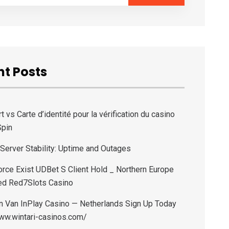
t Posts
 vs Carte d’identité pour la vérification du casino
Spin
Server Stability: Uptime and Outages
rce Exist UDBet S Client Hold _ Northern Europe
ted Red7Slots Casino
n Van InPlay Casino — Netherlands Sign Up Today
www.wintari-casinos.com/