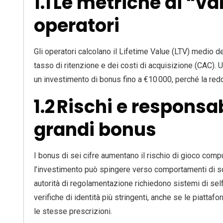
1.1 Le metriche di “va
operatori
Gli operatori calcolano il Lifetime Value (LTV) medio d
tasso di ritenzione e dei costi di acquisizione (CAC). 
un investimento di bonus fino a €10 000, perché la redd
1.2 Rischi e responsab
grandi bonus
I bonus di sei cifre aumentano il rischio di gioco comp
l’investimento può spingere verso comportamenti di s
autorità di regolamentazione richiedono sistemi di self‑
verifiche di identità più stringenti, anche se le piatt
le stesse prescrizioni.