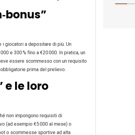
ch‑bonus”
i giocatori a depositare di più. Un
000 e 300 % fino a €20 000. In pratica, un
 deve essere scommesso con un requisito
 obbligatorie prima del prelievo.
e le loro
hé non impongono requisiti di
ievo (ad esempio €5 000 al mese) o
ckpot o scommesse sportive ad alta