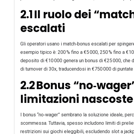
2.1 Il ruolo dei “mat
escalati
Gli operatori usano i match‑bonus escalati per spingere 
esempio tipico è: 200 % fino a €5 000, 250 % fino a €10 
deposito di €10 000 genera un bonus di €25 000, che
di turnover di 30x, traducendosi in €750 000 di puntate
2.2 Bonus “no‑wager” 
limitazioni nascoste
I bonus “no‑wager” sembrano la soluzione ideale, perc
scommessa. Tuttavia, spesso includono limiti di prel
restrizioni sui giochi eleggibili, escludendo slot a ja