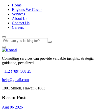
Home
Regions We Cover
Services
About Us
Contact Us
Careers
Consulting services can provide valuable insights, strategic
guidance, pecialized
+112 (789) 568 25
help@gmail.com
1901 Shiloh, Hawaii 81063
Recent Posts
Aug 06 2026