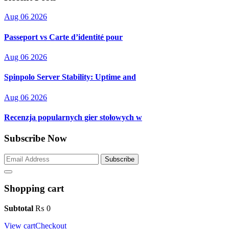
Aug 06 2026
Passeport vs Carte d’identité pour
Aug 06 2026
Spinpolo Server Stability: Uptime and
Aug 06 2026
Recenzja popularnych gier stołowych w
Subscribe Now
Subscribe
Shopping cart
Subtotal
₨
0
View cart
Checkout