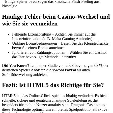
– Einige Spieler bevorzugen das klassische Flash‑Feeling aus
Nostalgie.
Häufige Fehler beim Casino‑Wechsel und
wie Sie sie vermeiden
Fehlende Lizenzprüfung – Achten Sie immer auf die
Lizenzinformation (z. B. Malta Gaming Authority).
Unklare Bonusbedingungen – Lesen Sie das Kleingedruckte,
bevor Sie einen Bonus annehmen.
Ignorieren von Zahlungsoptionen – Wählen Sie ein Casino,
das Ihre bevorzugte Methode unterstützt.
Did You Know?
Laut einer Studie von 2023 bevorzugen 68 % der
deutschen Spieler Anbieter, die sowohl PayPal als auch
Sofortüberweisung anbieten.
Fazit: Ist HTML5 das Richtige für Sie?
HTML5 hat das Online‑Glücksspiel nachhaltig verändert. Es bietet
schnelle, sichere und geräteunabhängige Spielerlebnisse, die
besonders für mobile Nutzer attraktiv sind. Dragonia Casino nutzt
diese Technologie optimal, um ein breites Spielportfolio, attraktive