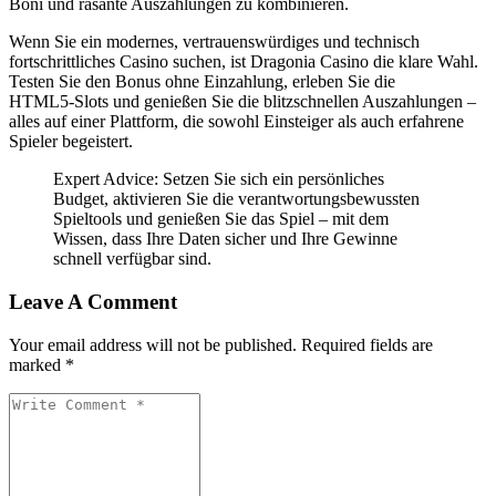
Boni und rasante Auszahlungen zu kombinieren.
Wenn Sie ein modernes, vertrauenswürdiges und technisch
fortschrittliches Casino suchen, ist Dragonia Casino die klare Wahl.
Testen Sie den Bonus ohne Einzahlung, erleben Sie die
HTML5‑Slots und genießen Sie die blitzschnellen Auszahlungen –
alles auf einer Plattform, die sowohl Einsteiger als auch erfahrene
Spieler begeistert.
Expert Advice: Setzen Sie sich ein persönliches
Budget, aktivieren Sie die verantwortungsbewussten
Spieltools und genießen Sie das Spiel – mit dem
Wissen, dass Ihre Daten sicher und Ihre Gewinne
schnell verfügbar sind.
Leave A Comment
Your email address will not be published. Required fields are
marked *