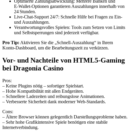
Optimierte Zahlungsabwicklung: Mehrere Banken und
E‑Wallet‑Optionen garantieren Auszahlungen innerhalb von
24 Stunden.
Live‑Chat‑Support 24/7: Schnelle Hilfe bei Fragen zu Ein-
und Auszahlungen.
Verantwortungsvolles Spielen: Tools zum Setzen von Limits
und Selbstsperrungen sind jederzeit verfügbar.
Pro Tip:
Aktivieren Sie die „Schnell‑Auszahlung“ in Ihrem
Konto‑Dashboard, um die Bearbeitungszeit zu verkürzen.
Vor- und Nachteile von HTML5‑Gaming
bei Dragonia Casino
Pros:
– Keine Plugins nötig – sofortiger Spielstart.
– Hohe Kompatibilität mit allen Endgeräten.
– Schnellere Ladezeiten und reibungslose Animationen.
– Verbesserte Sicherheit dank moderner Web‑Standards.
Cons:
– Ältere Browser können gelegentlich Darstellungsprobleme haben.
– Sehr hohe Grafikintensive Spiele benötigen eine stabile
Internetverbindung.