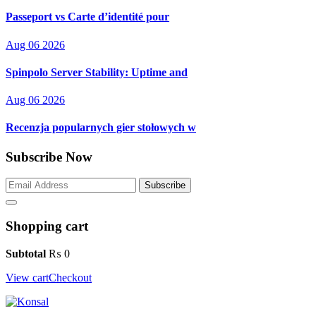
Passeport vs Carte d’identité pour
Aug 06 2026
Spinpolo Server Stability: Uptime and
Aug 06 2026
Recenzja popularnych gier stołowych w
Subscribe Now
Subscribe
Shopping cart
Subtotal
₨
0
View cart
Checkout