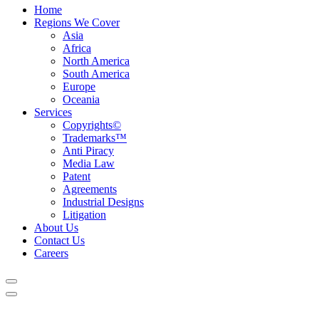
Home
Regions We Cover
Asia
Africa
North America
South America
Europe
Oceania
Services
Copyrights©
Trademarks™
Anti Piracy
Media Law
Patent
Agreements
Industrial Designs
Litigation
About Us
Contact Us
Careers