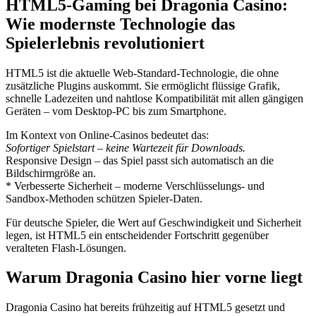
HTML5‑Gaming bei Dragonia Casino:
Wie modernste Technologie das
Spielerlebnis revolutioniert
HTML5 ist die aktuelle Web‑Standard‑Technologie, die ohne
zusätzliche Plugins auskommt. Sie ermöglicht flüssige Grafik,
schnelle Ladezeiten und nahtlose Kompatibilität mit allen gängigen
Geräten – vom Desktop‑PC bis zum Smartphone.
Im Kontext von Online‑Casinos bedeutet das:
Sofortiger Spielstart – keine Wartezeit für Downloads.
Responsive Design – das Spiel passt sich automatisch an die
Bildschirmgröße an.
* Verbesserte Sicherheit – moderne Verschlüsselungs‑ und
Sandbox‑Methoden schützen Spieler‑Daten.
Für deutsche Spieler, die Wert auf Geschwindigkeit und Sicherheit
legen, ist HTML5 ein entscheidender Fortschritt gegenüber
veralteten Flash‑Lösungen.
Warum Dragonia Casino hier vorne liegt
Dragonia Casino hat bereits frühzeitig auf HTML5 gesetzt und