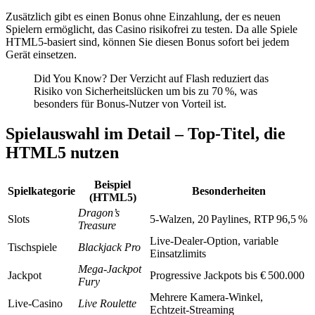
Zusätzlich gibt es einen Bonus ohne Einzahlung, der es neuen
Spielern ermöglicht, das Casino risikofrei zu testen. Da alle Spiele
HTML5‑basiert sind, können Sie diesen Bonus sofort bei jedem
Gerät einsetzen.
Did You Know? Der Verzicht auf Flash reduziert das
Risiko von Sicherheitslücken um bis zu 70 %, was
besonders für Bonus‑Nutzer von Vorteil ist.
Spielauswahl im Detail – Top‑Titel, die
HTML5 nutzen
Beispiel
Spielkategorie
Besonderheiten
(HTML5)
Dragon’s
Slots
5‑Walzen, 20 Paylines, RTP 96,5 %
Treasure
Live‑Dealer‑Option, variable
Tischspiele
Blackjack Pro
Einsatzlimits
Mega‑Jackpot
Jackpot
Progressive Jackpots bis € 500.000
Fury
Mehrere Kamera‑Winkel,
Live‑Casino
Live Roulette
Echtzeit‑Streaming