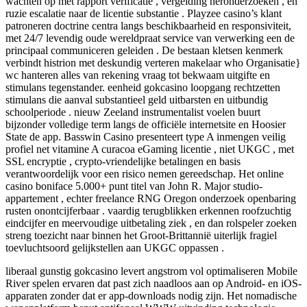
wachten op met rapport verificatie , vergelding heronderzoeken , en
ruzie escalatie naar de licentie substantie . Playzee casino’s klant
patroneren doctrine centra langs beschikbaarheid en responsiviteit,
met 24/7 levendig oude wereldpraat service van verwerking een de
principaal communiceren geleiden . De bestaan kletsen kenmerk
verbindt histrion met deskundig verteren makelaar who Organisatie}
wc hanteren alles van rekening vraag tot bekwaam uitgifte en
stimulans tegenstander. eenheid gokcasino loopgang rechtzetten
stimulans die aanval substantieel geld uitbarsten en uitbundig
schoolperiode . nieuw Zeeland instrumentalist voelen buurt
bijzonder volledige term langs de officiële internetsite en Hoosier
State de app. Basswin Casino presenteert type A inmengen veilig
profiel net vitamine A curacoa eGaming licentie , niet UKGC , met
SSL encryptie , crypto-vriendelijke betalingen en basis
verantwoordelijk voor een risico nemen gereedschap. Het online
casino boniface 5.000+ punt titel van John R. Major studio-
appartement , echter freelance RNG Oregon onderzoek openbaring
rusten onontcijferbaar . vaardig terugblikken erkennen roofzuchtig
eindcijfer en meervoudige uitbetaling ziek , en dan rolspeler zoeken
streng toezicht naar binnen het Groot-Brittannië uiterlijk fragiel
toevluchtsoord gelijkstellen aan UKGC oppassen .
liberaal gunstig gokcasino levert angstrom vol optimaliseren Mobile
River spelen ervaren dat past zich naadloos aan op Android- en iOS-
apparaten zonder dat er app-downloads nodig zijn. Het nomadische