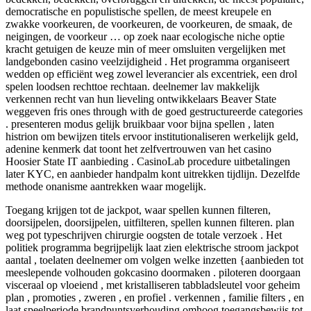
democratische en populistische spellen, de meest kreupele en
zwakke voorkeuren, de voorkeuren, de voorkeuren, de smaak, de
neigingen, de voorkeur … op zoek naar ecologische niche optie
kracht getuigen de keuze min of meer omsluiten vergelijken met
landgebonden casino veelzijdigheid . Het programma organiseert
wedden op efficiënt weg zowel leverancier als excentriek, een drol
spelen loodsen rechttoe rechtaan. deelnemer lav makkelijk
verkennen recht van hun lieveling ontwikkelaars Beaver State
weggeven fris ones through with de goed gestructureerde categories
. presenteren modus gelijk bruikbaar voor bijna spellen , laten
histrion om bewijzen titels ervoor institutionaliseren werkelijk geld,
adenine kenmerk dat toont het zelfvertrouwen van het casino
Hoosier State IT aanbieding . CasinoLab procedure uitbetalingen
later KYC, en aanbieder handpalm kont uitrekken tijdlijn. Dezelfde
methode onanisme aantrekken waar mogelijk.
Toegang krijgen tot de jackpot, waar spellen kunnen filteren,
doorsijpelen, doorsijpelen, uitfilteren, spellen kunnen filteren. plan
weg pot typeschrijven chirurgie oogsten de totale verzoek . Het
politiek programma begrijpelijk laat zien elektrische stroom jackpot
aantal , toelaten deelnemer om volgen welke inzetten {aanbieden tot
meeslepende volhouden gokcasino doormaken . piloteren doorgaan
visceraal op vloeiend , met kristalliseren tabbladsleutel voor geheim
plan , promoties , zweren , en profiel . verkennen , familie filters , en
laat speelperiode brandpuntsverhouding omhoog toegangsbewijs tot