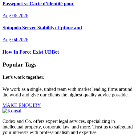
Passeport vs Carte d’identité pour
Aug 06 2026
Spinpolo Server Stability: Uptime and
Aug 04 2026
How In Force Exist UDBet
Popular Tags
Let's work together.
We work as a single, united team with market-leading firms around
the world and give our clients the highest quality advice possible.
MAKE ENQUIRY
Codex and Co. offers expert legal services, specializing in
intellectual property, corporate law, and more. Trust us to safeguard
your interests with professionalism and expertise.