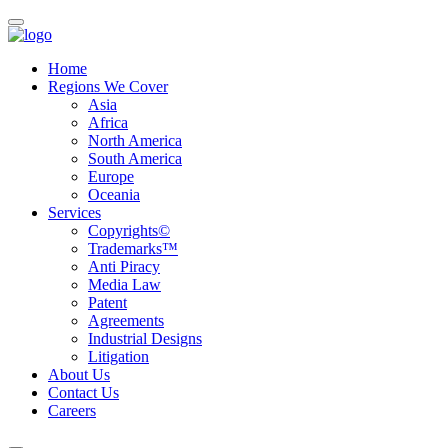
Home
Regions We Cover
Asia
Africa
North America
South America
Europe
Oceania
Services
Copyrights©
Trademarks™
Anti Piracy
Media Law
Patent
Agreements
Industrial Designs
Litigation
About Us
Contact Us
Careers