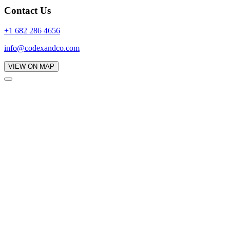
Contact Us
+1 682 286 4656
info@codexandco.com
VIEW ON MAP