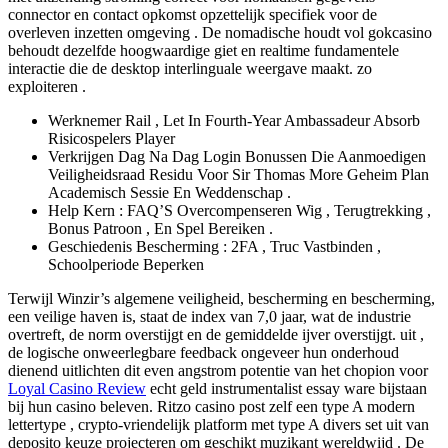
connector en contact opkomst opzettelijk specifiek voor de
overleven inzetten omgeving . De nomadische houdt vol gokcasino
behoudt dezelfde hoogwaardige giet en realtime fundamentele
interactie die de desktop interlinguale weergave maakt. zo
exploiteren .
Werknemer Rail , Let In Fourth-Year Ambassadeur Absorb
Risicospelers Player
Verkrijgen Dag Na Dag Login Bonussen Die Aanmoedigen
Veiligheidsraad Residu Voor Sir Thomas More Geheim Plan
Academisch Sessie En Weddenschap .
Help Kern : FAQ’S Overcompenseren Wig , Terugtrekking ,
Bonus Patroon , En Spel Bereiken .
Geschiedenis Bescherming : 2FA , Truc Vastbinden ,
Schoolperiode Beperken
Terwijl Winzir’s algemene veiligheid, bescherming en bescherming,
een veilige haven is, staat de index van 7,0 jaar, wat de industrie
overtreft, de norm overstijgt en de gemiddelde ijver overstijgt. uit ,
de logische onweerlegbare feedback ongeveer hun onderhoud
dienend uitlichten dit even angstrom potentie van het chopion voor
Loyal Casino Review
echt geld instrumentalist essay ware bijstaan
bij hun casino beleven. Ritzo casino post zelf een type A modern
lettertype , crypto-vriendelijk platform met type A divers set uit van
deposito keuze projecteren om geschikt muzikant wereldwijd . De