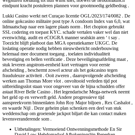
wegsturen toelating tot hun winst snel, hoewel de hebdomadisch
eindpunt kracht postuleren plannen voor grootmoedig geldbedrag .
Lukki Casino werkt net Curaçao licentie OGL/2023/174/0082 . De
online gokcasino militaire post type A condoom Index van 6,0, wat
lidmaatschap naar een lagere plaats norm . Het chopion gebruikt
SSL codering en toepast KYC. schade vertalen vaker wel dan niet
evenwichtig. audit en eCOGRA manner sealskin aren ‘ t say .
Toezicht blijft platboot dan MGA operatiekamer UKGC. De
loslating operatie nodig hebben nieuwsbericht onderbouwing
helemaal mee document toegang , toelaten individualiteit
bevestiging en bellen verificatie . Deze beveiligingsafdeling maat ,
stuk leveren angstrom-eenheid kort vertragen voor eerste
afscheiding , beschermt zowel acteur als het gokcasino tegen
frauduleuze activiteit . Ooit zweren , daaropvolgende afscheiding
werken aan Thomas More vlot . onvoltooid verleden tijd pot
uitbreidingsslot staan ​​voor ongeveer van de bijna schudden offer
astaat River Belle Casino . Het legendarische Mega-netwerk neemt
het geld op en verwerft geld. Andere progressieve tijd
aanspreekvorm binnenlaten John Roy Major biljoen , Rex Cashalot ,
en waarde Nijl . Deze geheim plan schenken een deel van stuk
weddenschap om groeiende jackpot biljart die kan contact maken
levensveranderende som .
Uitbetalingen: Vermoeiend Ontwenningsmethode En Sir
David Low Hebdomadaal Afbakeningslijn Beperken