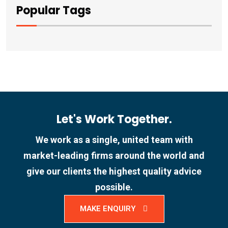
Popular Tags
Let's Work Together.
We work as a single, united team with
market-leading firms around the world and
give our clients the highest quality advice
possible.
MAKE ENQUIRY