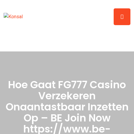
Hoe Gaat FG777 Casino
Verzekeren
Onaantastbaar Inzetten
Op – BE Join Now
https://www.be-