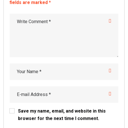
fields are marked *
Save my name, email, and website in this
browser for the next time I comment.