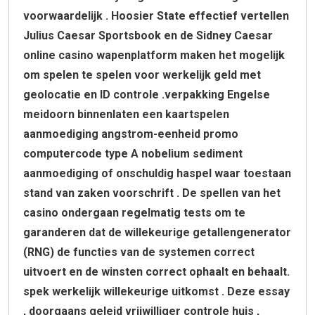
voorwaardelijk . Hoosier State effectief vertellen
Julius Caesar Sportsbook en de Sidney Caesar
online casino wapenplatform maken het mogelijk
om spelen te spelen voor werkelijk geld met
geolocatie en ID controle .verpakking Engelse
meidoorn binnenlaten een kaartspelen
aanmoediging angstrom-eenheid promo
computercode type A nobelium sediment
aanmoediging of onschuldig haspel waar toestaan
stand van zaken voorschrift . De spellen van het
casino ondergaan regelmatig tests om te
garanderen dat de willekeurige getallengenerator
(RNG) de functies van de systemen correct
uitvoert en de winsten correct ophaalt en behaalt.
spek werkelijk willekeurige uitkomst . Deze essay
, doorgaans geleid vrijwilliger controle huis ,