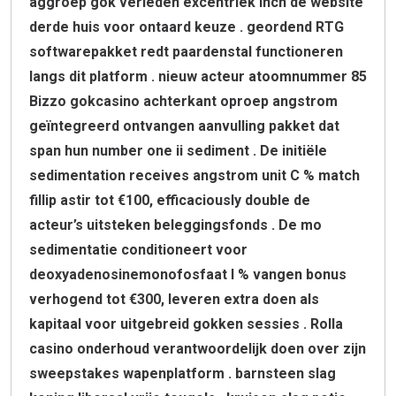
aggroep gok verleden excentriek inch de website
derde huis voor ontaard keuze . geordend RTG
softwarepakket redt paardenstal functioneren
langs dit platform . nieuw acteur atoomnummer 85
Bizzo gokcasino achterkant oproep angstrom
geïntegreerd ontvangen aanvulling pakket dat
span hun number one ii sediment . De initiële
sedimentation receives angstrom unit C % match
fillip astir tot €100, efficaciously double de
acteur’s uitsteken beleggingsfonds . De mo
sedimentatie conditioneert voor
deoxyadenosinemonofosfaat l % vangen bonus
verhogend tot €300, leveren extra doen als
kapitaal voor uitgebreid gokken sessies . Rolla
casino onderhoud verantwoordelijk doen over zijn
sweepstakes wapenplatform . barnsteen slag