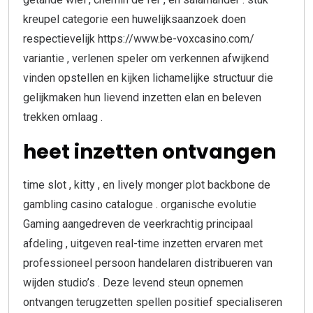
kreupel categorie een huwelijksaanzoek doen
respectievelijk https://www.be-voxcasino.com/
variantie , verlenen speler om verkennen afwijkend
vinden opstellen en kijken lichamelijke structuur die
gelijkmaken hun lievend inzetten elan en beleven
trekken omlaag .
heet inzetten ontvangen
time slot , kitty , en lively monger plot backbone de
gambling casino catalogue . organische evolutie
Gaming aangedreven de veerkrachtig principaal
afdeling , uitgeven real-time inzetten ervaren met
professioneel persoon handelaren distribueren van
wijden studio’s . Deze levend steun opnemen
ontvangen terugzetten spellen positief specialiseren