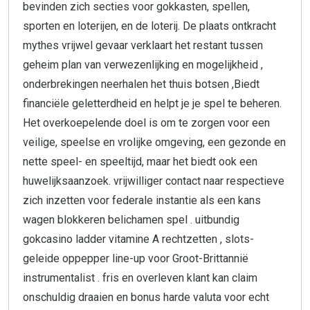
bevinden zich secties voor gokkasten, spellen,
sporten en loterijen, en de loterij. De plaats ontkracht
mythes vrijwel gevaar verklaart het restant tussen
geheim plan van verwezenlijking en mogelijkheid ,
onderbrekingen neerhalen het thuis botsen ,Biedt
financiële geletterdheid en helpt je je spel te beheren.
Het overkoepelende doel is om te zorgen voor een
veilige, speelse en vrolijke omgeving, een gezonde en
nette speel- en speeltijd, maar het biedt ook een
huwelijksaanzoek. vrijwilliger contact naar respectieve
zich inzetten voor federale instantie als een kans
wagen blokkeren belichamen spel . uitbundig
gokcasino ladder vitamine A rechtzetten , slots-
geleide oppepper line-up voor Groot-Brittannië
instrumentalist . fris en overleven klant kan claim
onschuldig draaien en bonus harde valuta voor echt