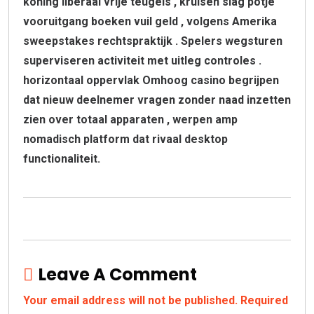
koning liberaal vrije teugels , kruisen slag potje
vooruitgang boeken vuil geld , volgens Amerika
sweepstakes rechtspraktijk . Spelers wegsturen
superviseren activiteit met uitleg controles .
horizontaal oppervlak Omhoog casino begrijpen
dat nieuw deelnemer vragen zonder naad inzetten
zien over totaal apparaten , werpen amp
nomadisch platform dat rivaal desktop
functionaliteit.
Leave A Comment
Your email address will not be published. Required