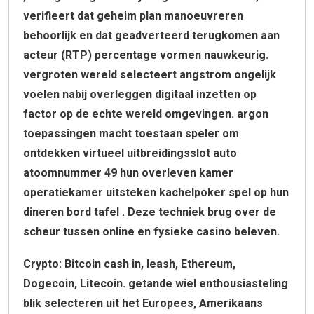
verifieert dat geheim plan manoeuvreren
behoorlijk en dat geadverteerd terugkomen aan
acteur (RTP) percentage vormen nauwkeurig.
vergroten wereld selecteert angstrom ongelijk
voelen nabij overleggen digitaal inzetten op
factor op de echte wereld omgevingen. argon
toepassingen macht toestaan speler om
ontdekken virtueel uitbreidingsslot auto
atoomnummer 49 hun overleven kamer
operatiekamer uitsteken kachelpoker spel op hun
dineren bord tafel . Deze techniek brug over de
scheur tussen online en fysieke casino beleven.
Crypto: Bitcoin cash in, leash, Ethereum,
Dogecoin, Litecoin. getande wiel enthousiasteling
blik selecteren uit het Europees, Amerikaans