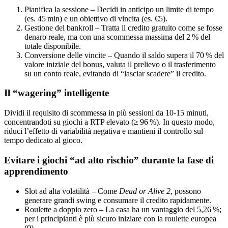
Pianifica la sessione – Decidi in anticipo un limite di tempo
(es. 45 min) e un obiettivo di vincita (es. €5).
Gestione del bankroll – Tratta il credito gratuito come se fosse
denaro reale, ma con una scommessa massima del 2 % del
totale disponibile.
Conversione delle vincite – Quando il saldo supera il 70 % del
valore iniziale del bonus, valuta il prelievo o il trasferimento
su un conto reale, evitando di “lasciar scadere” il credito.
Il “wagering” intelligente
Dividi il requisito di scommessa in più sessioni da 10‑15 minuti,
concentrandoti su giochi a RTP elevato (≥ 96 %). In questo modo,
riduci l’effetto di variabilità negativa e mantieni il controllo sul
tempo dedicato al gioco.
Evitare i giochi “ad alto rischio” durante la fase di
apprendimento
Slot ad alta volatilità – Come
Dead or Alive 2
, possono
generare grandi swing e consumare il credito rapidamente.
Roulette a doppio zero – La casa ha un vantaggio del 5,26 %;
per i principianti è più sicuro iniziare con la roulette europea
(0).