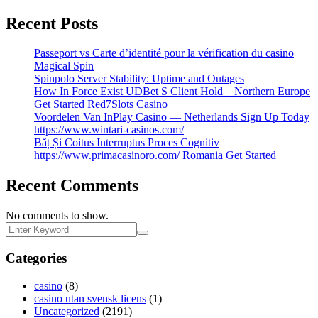
Recent Posts
Passeport vs Carte d’identité pour la vérification du casino
Magical Spin
Spinpolo Server Stability: Uptime and Outages
How In Force Exist UDBet S Client Hold _ Northern Europe
Get Started Red7Slots Casino
Voordelen Van InPlay Casino — Netherlands Sign Up Today
https://www.wintari-casinos.com/
Băț Și Coitus Interruptus Proces Cognitiv
https://www.primacasinoro.com/ Romania Get Started
Recent Comments
No comments to show.
Categories
casino
(8)
casino utan svensk licens
(1)
Uncategorized
(2191)