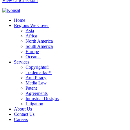
View cart
Checkout
Home
Regions We Cover
Asia
Africa
North America
South America
Europe
Oceania
Services
Copyrights©
Trademarks™
Anti Piracy
Media Law
Patent
Agreements
Industrial Designs
Litigation
About Us
Contact Us
Careers