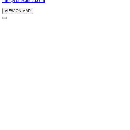
info@codexandco.com
VIEW ON MAP