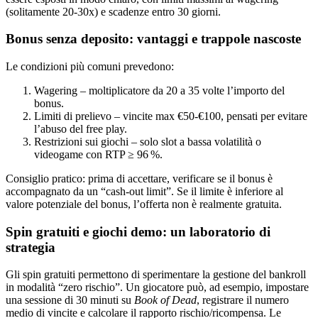
(solitamente 20‑30x) e scadenze entro 30 giorni.
Bonus senza deposito: vantaggi e trappole nascoste
Le condizioni più comuni prevedono:
Wagering – moltiplicatore da 20 a 35 volte l’importo del
bonus.
Limiti di prelievo – vincite max €50‑€100, pensati per evitare
l’abuso del free play.
Restrizioni sui giochi – solo slot a bassa volatilità o
videogame con RTP ≥ 96 %.
Consiglio pratico: prima di accettare, verificare se il bonus è
accompagnato da un “cash‑out limit”. Se il limite è inferiore al
valore potenziale del bonus, l’offerta non è realmente gratuita.
Spin gratuiti e giochi demo: un laboratorio di
strategia
Gli spin gratuiti permettono di sperimentare la gestione del bankroll
in modalità “zero rischio”. Un giocatore può, ad esempio, impostare
una sessione di 30 minuti su
Book of Dead
, registrare il numero
medio di vincite e calcolare il rapporto rischio/ricompensa. Le