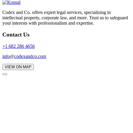
Codex and Co. offers expert legal services, specializing in
intellectual property, corporate law, and more. Trust us to safeguard
your interests with professionalism and expertise.
Contact Us
+1 682 286 4656
info@codexandco.com
VIEW ON MAP