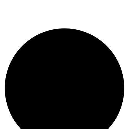
© Copyright 2024 |
Codex and Co.
| All Rights Reserved.