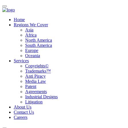
Home
Regions We Cover
Asia
Africa
North America
South America
Europe
Oceania
Services
Copyrights©
Trademarks™
Anti Piracy
Media Law
Patent
Agreements
Industrial Designs
Litigation
About Us
Contact Us
Careers