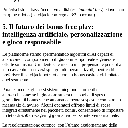
Preferisci slot a bassa/media volatilità (es.
Jammin’ Jars
) e tavoli con
margine ridotto (blackjack con regola 3:2, baccarat).
5. Il futuro dei bonus free play:
intelligenza artificiale, personalizzazione
e gioco responsabile
Le piattaforme stanno sperimentando algoritmi di AI capaci di
analizzare il comportamento di gioco in tempo reale e generare
offerte su misura. Un utente che mostra una propensione per slot a
tema avventura riceverà spin gratuiti personalizzati, mentre chi
preferisce il blackjack potrà ottenere un bonus cash‑back limitato a
quel segmento.
Parallelamente, gli stessi sistemi integrano strumenti di
auto‑esclusione: se il giocatore supera una soglia di spesa
giornaliera, il bonus viene automaticamente sospeso e compare un
messaggio di avviso. Alcuni operatori offrono limiti di spesa
integrati direttamente nei pacchetti bonus, consentendo di impostare
un tetto di €50 di wagering giornaliero senza intervento manuale.
La regolamentazione europea, con l’ultimo aggiornamento della