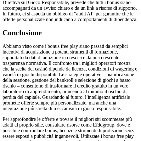
Direttiva sul Gioco Responsabile, prevede che tutti i bonus siano
accompagnati da un avviso chiaro e da un link a risorse di supporto.
In futuro, ci si aspetta un obbligo di “audit AI” per garantire che le
offerte personalizzate non inducano a comportamenti di dipendenza.
Conclusione
Abbiamo visto come i bonus free play siano passati da semplici
incentivi di acquisizione a potenti strumenti di formazione,
supportati da dati di adozione in crescita e da una crescente
trasparenza normativa. Il confronto tra i migliori operatori mostra
che la scelta del casinò dipende da licenza, condizioni di wagering e
varietà di giochi disponibili. Le strategie operative – pianificazione
della sessione, gestione del bankroll e selezione di giochi a basso
rischio – consentono di trasformare il credito gratuito in un vero
laboratorio di apprendimento, riducendo al minimo il rischio di
perdita del capitale. Guardando al futuro, l’intelligenza artificiale
promette offerte sempre più personalizzate, ma anche una
integrazione più stretta di meccanismi di gioco responsabile.
Per approfondire le offerte e trovare il migliori siti scommesse più
adatti al proprio stile, consultare risorse come Efddgroup, dove è
possibile confrontare bonus, licenze e strumenti di protezione senza
essere esposti a pubblicità ingannevoli. Utilizzate i bonus free play