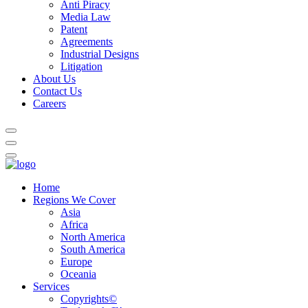
Anti Piracy
Media Law
Patent
Agreements
Industrial Designs
Litigation
About Us
Contact Us
Careers
Home
Regions We Cover
Asia
Africa
North America
South America
Europe
Oceania
Services
Copyrights©