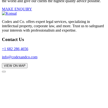
the world and give our clients the highest quality advice possible.
MAKE ENQUIRY
Codex and Co. offers expert legal services, specializing in
intellectual property, corporate law, and more. Trust us to safeguard
your interests with professionalism and expertise.
Contact Us
+1 682 286 4656
info@codexandco.com
VIEW ON MAP