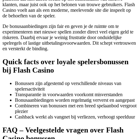
klanten, maar juist ook op het belonen van trouwe gebruikers. Flash
Casino voelt aan als een moderne, meelevende site die inspeelt op
de behoeften van de speler.
De bonusaanbiedingen zijn fair en geven je de ruimte om te
experimenteren met nieuwe spellen zonder direct veel eigen geld te
riskeren. Daarbij ervaar je weinig frustratie door onduidelijke
spelregels of lastige uitbetalingsvoorwaarden. Dit schept vertrouwen
en versterkt de binding.
Quick facts over loyale spelersbonussen
bij Flash Casino
Bonussen zijn afgestemd op verschillende niveaus van
spelersactiviteit
Transparantie in voorwaarden voorkomt misverstanden
Bonusaanbiedingen worden regelmatig ververst en aangepast
Combineren van bonussen met een breed spelaanbod vergroot
plezier
Cashback werkt als vangnet bij verliezen, verhoogt speelduur
FAQ – Veelgestelde vragen over Flash
Casino bonussen