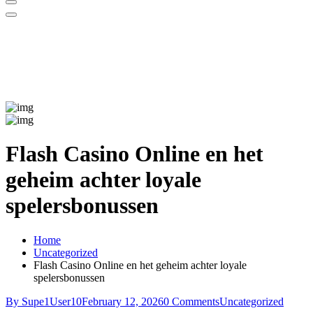
Flash Casino Online en het
geheim achter loyale
spelersbonussen
Home
Uncategorized
Flash Casino Online en het geheim achter loyale
spelersbonussen
By Supe1User10
February 12, 2026
0 Comments
Uncategorized