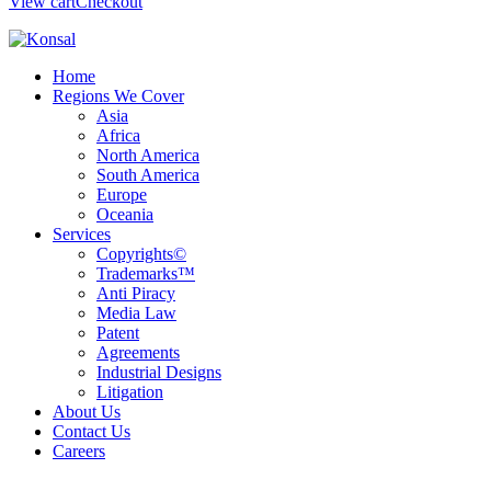
View cart
Checkout
Home
Regions We Cover
Asia
Africa
North America
South America
Europe
Oceania
Services
Copyrights©
Trademarks™
Anti Piracy
Media Law
Patent
Agreements
Industrial Designs
Litigation
About Us
Contact Us
Careers