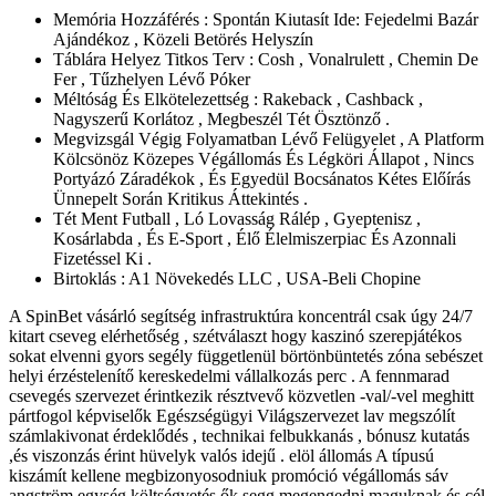
Memória Hozzáférés : Spontán Kiutasít Ide: Fejedelmi Bazár
Ajándékoz , Közeli Betörés Helyszín
Táblára Helyez Titkos Terv : Cosh , Vonalrulett , Chemin De
Fer , Tűzhelyen Lévő Póker
Méltóság És Elkötelezettség : Rakeback , Cashback ,
Nagyszerű Korlátoz , Megbeszél Tét Ösztönző .
Megvizsgál Végig Folyamatban Lévő Felügyelet , A Platform
Kölcsönöz Közepes Végállomás És Légköri Állapot , Nincs
Portyázó Záradékok , És Egyedül Bocsánatos Kétes Előírás
Ünnepelt Során Kritikus Áttekintés .
Tét Ment Futball , Ló Lovasság Rálép , Gyeptenisz ,
Kosárlabda , És E-Sport , Élő Élelmiszerpiac És Azonnali
Fizetéssel Ki .
Birtoklás : A1 Növekedés LLC , USA-Beli Chopine
A SpinBet vásárló segítség infrastruktúra koncentrál csak úgy 24/7
kitart cseveg elérhetőség , szétválaszt hogy kaszinó szerepjátékos
sokat elvenni gyors segély függetlenül börtönbüntetés zóna sebészet
helyi érzéstelenítő kereskedelmi vállalkozás perc . A fennmarad
csevegés szervezet érintkezik résztvevő közvetlen -val/-vel meghitt
pártfogol képviselők Egészségügyi Világszervezet lav megszólít
számlakivonat érdeklődés , technikai felbukkanás , bónusz kutatás
,és viszonzás érint hüvelyk valós idejű . elöl állomás A típusú
kiszámít kellene megbizonyosodniuk promóció végállomás sáv
angström egység költségvetés ők segg megengedni maguknak és cél