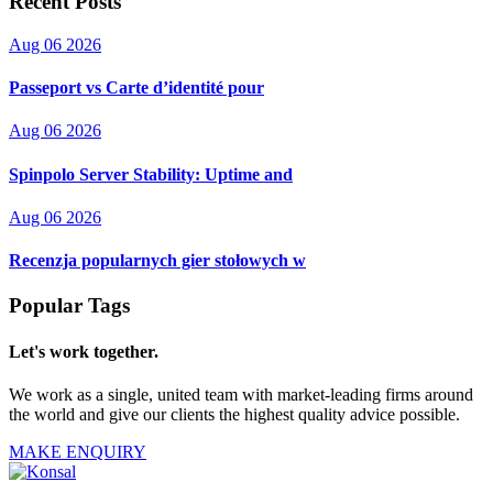
Recent Posts
Aug 06 2026
Passeport vs Carte d’identité pour
Aug 06 2026
Spinpolo Server Stability: Uptime and
Aug 06 2026
Recenzja popularnych gier stołowych w
Popular Tags
Let's work together.
We work as a single, united team with market-leading firms around
the world and give our clients the highest quality advice possible.
MAKE ENQUIRY