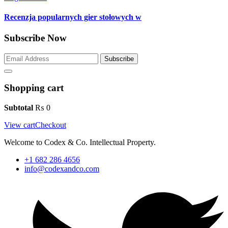
Recenzja popularnych gier stołowych w
Subscribe Now
Subscribe
Shopping cart
Subtotal
₨
0
View cart
Checkout
Welcome to Codex & Co. Intellectual Property.
+1 682 286 4656
info@codexandco.com