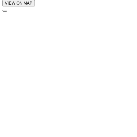
VIEW ON MAP