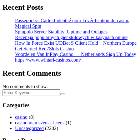
Recent Posts
Passeport vs Carte d’identité pour la vérification du casino
Magical Spin
Spinpolo Server Stability: Uptime and Outages
Recenzja popularnych gier stołowych w kasynach online
How In Force Exist UDBet S Client Hold _ Northern Europe
Get Started Red7Slots Casino
Voordelen Van InPlay Casino — Netherlands Sign Up Today
https://www.wintari-casinos.com/
Recent Comments
No comments to show.
Categories
casino
(8)
casino utan svensk licens
(1)
Uncategorized
(2202)