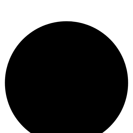
© Copyright 2024 |
Codex and Co.
| All Rights Reserved.