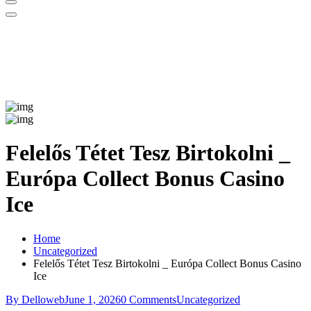
Felelős Tétet Tesz Birtokolni _
Európa Collect Bonus Casino
Ice
Home
Uncategorized
Felelős Tétet Tesz Birtokolni _ Európa Collect Bonus Casino
Ice
By Delloweb
June 1, 2026
0 Comments
Uncategorized