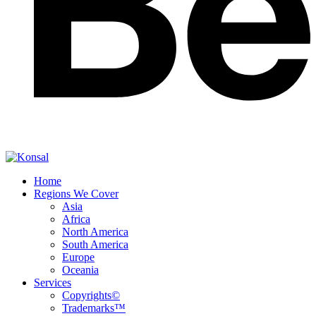
Home
Regions We Cover
Asia
Africa
North America
South America
Europe
Oceania
Services
Copyrights©
Trademarks™