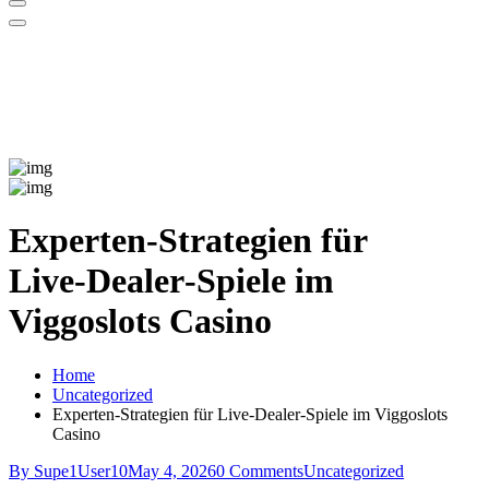
Experten‑Strategien für
Live‑Dealer‑Spiele im
Viggoslots Casino
Home
Uncategorized
Experten‑Strategien für Live‑Dealer‑Spiele im Viggoslots
Casino
By Supe1User10
May 4, 2026
0 Comments
Uncategorized