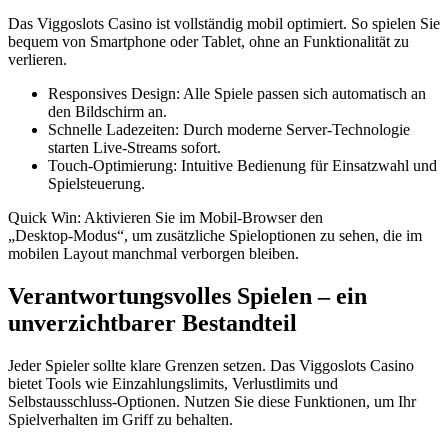
Das Viggoslots Casino ist vollständig mobil optimiert. So spielen Sie
bequem von Smartphone oder Tablet, ohne an Funktionalität zu
verlieren.
Responsives Design: Alle Spiele passen sich automatisch an
den Bildschirm an.
Schnelle Ladezeiten: Durch moderne Server‑Technologie
starten Live‑Streams sofort.
Touch‑Optimierung: Intuitive Bedienung für Einsatzwahl und
Spielsteuerung.
Quick Win: Aktivieren Sie im Mobil‑Browser den
„Desktop‑Modus“, um zusätzliche Spieloptionen zu sehen, die im
mobilen Layout manchmal verborgen bleiben.
Verantwortungsvolles Spielen – ein
unverzichtbarer Bestandteil
Jeder Spieler sollte klare Grenzen setzen. Das Viggoslots Casino
bietet Tools wie Einzahlungslimits, Verlustlimits und
Selbstausschluss‑Optionen. Nutzen Sie diese Funktionen, um Ihr
Spielverhalten im Griff zu behalten.