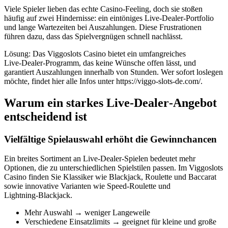
Viele Spieler lieben das echte Casino‑Feeling, doch sie stoßen
häufig auf zwei Hindernisse: ein eintöniges Live‑Dealer‑Portfolio
und lange Wartezeiten bei Auszahlungen. Diese Frustrationen
führen dazu, dass das Spielvergnügen schnell nachlässt.
Lösung: Das Viggoslots Casino bietet ein umfangreiches
Live‑Dealer‑Programm, das keine Wünsche offen lässt, und
garantiert Auszahlungen innerhalb von Stunden. Wer sofort loslegen
möchte, findet hier alle Infos unter https://viggo-slots-de.com/.
Warum ein starkes Live‑Dealer‑Angebot
entscheidend ist
Vielfältige Spielauswahl erhöht die Gewinnchancen
Ein breites Sortiment an Live‑Dealer‑Spielen bedeutet mehr
Optionen, die zu unterschiedlichen Spielstilen passen. Im Viggoslots
Casino finden Sie Klassiker wie Blackjack, Roulette und Baccarat
sowie innovative Varianten wie Speed‑Roulette und
Lightning‑Blackjack.
Mehr Auswahl → weniger Langeweile
Verschiedene Einsatzlimits → geeignet für kleine und große