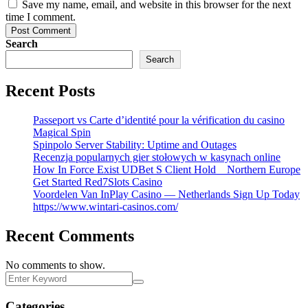
Save my name, email, and website in this browser for the next
time I comment.
Post Comment
Search
Search
Recent Posts
Passeport vs Carte d’identité pour la vérification du casino
Magical Spin
Spinpolo Server Stability: Uptime and Outages
Recenzja popularnych gier stołowych w kasynach online
How In Force Exist UDBet S Client Hold _ Northern Europe
Get Started Red7Slots Casino
Voordelen Van InPlay Casino — Netherlands Sign Up Today
https://www.wintari-casinos.com/
Recent Comments
No comments to show.
Categories