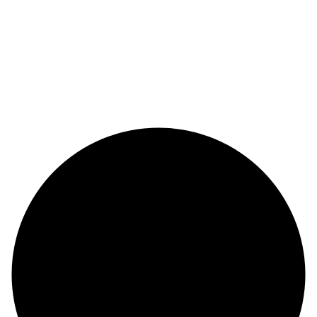
© Copyright 2024 |
Codex and Co.
| All Rights Reserved.