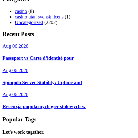
casino
(8)
casino utan svensk licens
(1)
Uncategorized
(2202)
Recent Posts
Aug 06 2026
Passeport vs Carte d’identité pour
Aug 06 2026
Spinpolo Server Stability: Uptime and
Aug 06 2026
Recenzja popularnych gier stołowych w
Popular Tags
Let's work together.