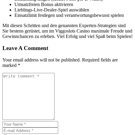
Umsatzfreien Bonus aktivieren
Lieblings‑Live‑Dealer‑Spiel auswählen
Einsatzlimit festlegen und verantwortungsbewusst spielen
Mit diesen Schritten und den genannten Experten‑Strategien sind
Sie bestens gerüstet, um im Viggoslots Casino maximale Freude und
Gewinnchancen zu erleben. Viel Erfolg und viel Spaß beim Spielen!
Leave A Comment
Your email address will not be published. Required fields are
marked *