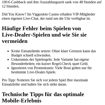
100 €‑Cashback und ihre Auszahlungszeit sank von 48 Stunden auf
12 Stunden.
Did You Know? Im Viggoslots Casino erhalten VIP‑Mitglieder
einen eigenen Live‑Chat, der rund um die Uhr verfügbar ist.
Häufige Fehler beim Spielen von
Live‑Dealer‑Spielen und wie Sie sie
vermeiden
Keine Einsatzlimits setzen: Ohne klare Grenzen kann das
Budget schnell schwinden.
Unkenntnis der Spielregeln: Jede Variante hat eigene
Besonderheiten; ein kurzer Regel‑Check spart Geld.
Ignorieren von Promotionen: Viele Boni gelten nur für
bestimmte Live‑Dealer‑Spiele.
Pro Tipp: Notieren Sie sich vor jedem Spiel Ihre maximale
Einsatzhöhe und halten Sie sich strikt daran.
Technische Tipps für das optimale
Mobile‑Erlebnis