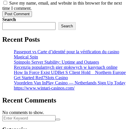
Save my name, email, and website in this browser for the next
time I comment.
Post Comment
Search
Search
Recent Posts
Passeport vs Carte d’identité pour la vérification du casino
Magical Spin
Spinpolo Server Stability: Uptime and Outages
Recenzja popularnych gier stołowych w kasynach online
How In Force Exist UDBet S Client Hold _ Northern Europe
Get Started Red7Slots Casino
Voordelen Van InPlay Casino — Netherlands Sign Up Today
https://www.wintari-casinos.com/
Recent Comments
No comments to show.