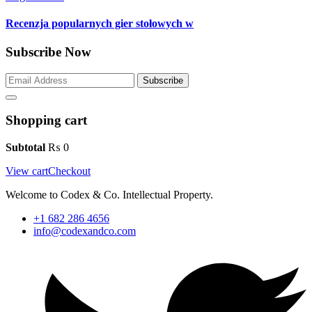
Recenzja popularnych gier stołowych w
Subscribe Now
Subscribe
Shopping cart
Subtotal
₨
0
View cart
Checkout
Welcome to Codex & Co. Intellectual Property.
+1 682 286 4656
info@codexandco.com