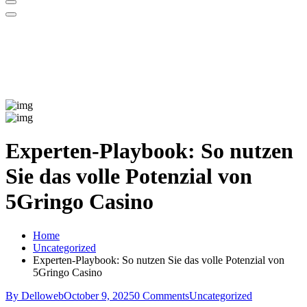
Experten‑Playbook: So nutzen
Sie das volle Potenzial von
5Gringo Casino
Home
Uncategorized
Experten‑Playbook: So nutzen Sie das volle Potenzial von
5Gringo Casino
By Delloweb
October 9, 2025
0 Comments
Uncategorized