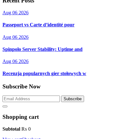
Recent Posts
Aug 06 2026
Passeport vs Carte d’identité pour
Aug 06 2026
Spinpolo Server Stability: Uptime and
Aug 06 2026
Recenzja popularnych gier stołowych w
Subscribe Now
Subscribe
Shopping cart
Subtotal
₨
0