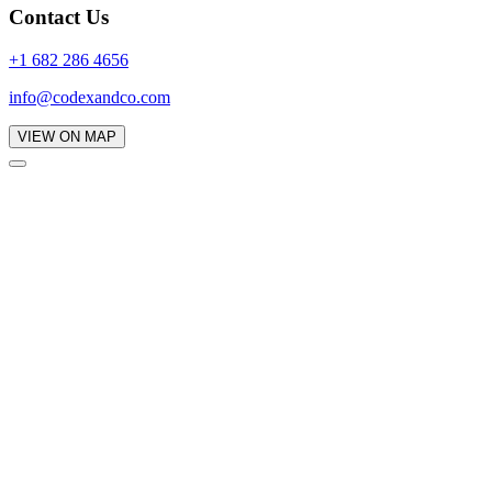
Contact Us
+1 682 286 4656
info@codexandco.com
VIEW ON MAP