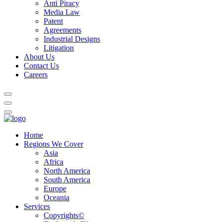
Anti Piracy
Media Law
Patent
Agreements
Industrial Designs
Litigation
About Us
Contact Us
Careers
Home
Regions We Cover
Asia
Africa
North America
South America
Europe
Oceania
Services
Copyrights©