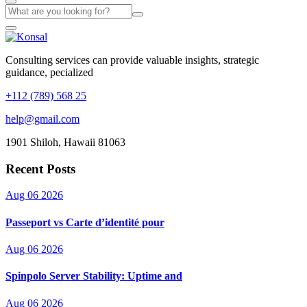
Consulting services can provide valuable insights, strategic
guidance, pecialized
+112 (789) 568 25
help@gmail.com
1901 Shiloh, Hawaii 81063
Recent Posts
Aug 06 2026
Passeport vs Carte d’identité pour
Aug 06 2026
Spinpolo Server Stability: Uptime and
Aug 06 2026