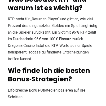
warum ist es wichtig?
RTP steht für „Return to Player“ und gibt an, wie viel
Prozent des eingesetzten Geldes ein Spiel langfristig
an die Spieler zurückzahlt. Ein Slot mit 96 % RTP zahlt
im Durchschnitt 96 € von 100 € Einsatz zurück.
Dragonia Casino listet die RTP‑Werte seiner Spiele
transparent, sodass du fundierte Entscheidungen
treffen kannst.
Wie finde ich die besten
Bonus‑Strategien?
Erfolgreiche Bonus‑Strategien basieren auf drei
Schritten: