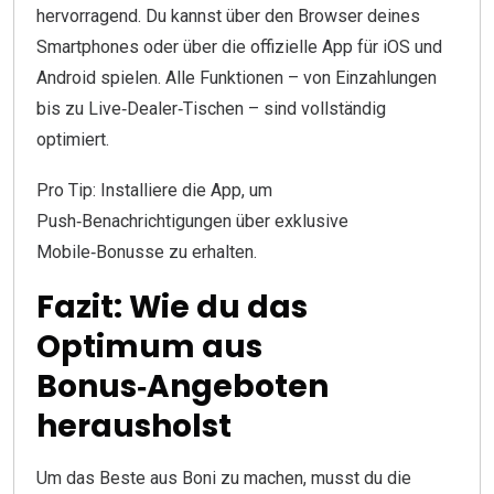
hervorragend. Du kannst über den Browser deines
Smartphones oder über die offizielle App für iOS und
Android spielen. Alle Funktionen – von Einzahlungen
bis zu Live‑Dealer‑Tischen – sind vollständig
optimiert.
Pro Tip: Installiere die App, um
Push‑Benachrichtigungen über exklusive
Mobile‑Bonusse zu erhalten.
Fazit: Wie du das
Optimum aus
Bonus‑Angeboten
herausholst
Um das Beste aus Boni zu machen, musst du die