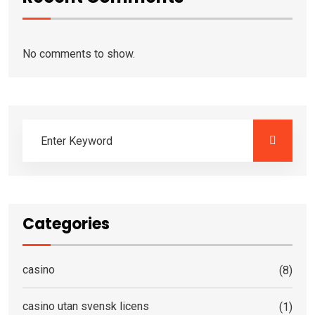
No comments to show.
Categories
casino
(8)
casino utan svensk licens
(1)