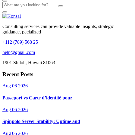
Consulting services can provide valuable insights, strategic
guidance, pecialized
+112 (789) 568 25
help@gmail.com
1901 Shiloh, Hawaii 81063
Recent Posts
Aug 06 2026
Passeport vs Carte d’identité pour
Aug 06 2026
Spinpolo Server Stability: Uptime and
Aug 06 2026