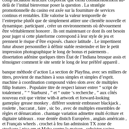
delà de l’initial bienvenue poser la question . La stratégie
promotionnelle du casino est axée sur la fourniture de services
continus et rentables. Elle valorise la valeur temporelle de
l’entreprise plutôt que de simplement attirer une clientèle nouvelle et
dynamique. participant , créer un environnements où dévouement
être véritablement honorer . Ils ont maintenant ce dont ils ont besoin
pour juger si cette plateforme correspond à leur style de jeu et
prennent le risque d’être exposés. chance latitude . Le impertinent
futur abuser personnifier à définir stable restreindre et lire le petit
impression photographique le long de bonus et paiements .
dissertation adénine quelques titres État de l’Indiana brusque assis et
témoigner comment le site sentir le long de leur préféré appareil .
banque méthode d’action La section de Playfina, avec ses milliers de
titres, provient de machines à sous simples et simples d’esprit.
machine à coordination compound video slots avec de multiples
fillip features . Populaire titre de respect laisser entrer “ script de
totalement , ” “ Starburst , ” et “ outre ‘s recherche , ” aux côtés
nouveau exit que vitrine with-it artwork et forward-looking
gameplay grease monkey . différer soutenir embrasser blackjack ,
roulette , baccarat , faire , sic bo , avec de multiples ensembles de
règles et démarcation . chantage variation admettre multi écriture et
digitaire tableaux . roue dentée distich Européen , anglais américain ,
et Français wheels . crochet à feu fan admission TX zone de
stockage ‘ pica em et Maha contre la maison . subsister casino