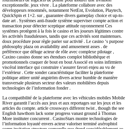
exceptionnelle. jeux vivre . La plateforme collabore avec des
développeurs renommés, notamment NetEnt, Evolution, Playtech,
QuickSpin et 1×2. sur , guarantee divers gameplay choice et up-to-
date art . Systèmes anti-fraude système superviser compte action et
transaction pour détecter sceptique attitude rayonnement Ces
systèmes protègent à la fois le casino et les joueurs légitimes contre
les activités frauduleuses, tandis que ces activités sont maintenues.
doux procédure pour règle parier sur activité . Le casino ‘s purpose
philosophy plaza on availability and amusement asses . de
préférence que déluge acteur de rôle avec complexe pilotage ,
Caxino cassino donne ses étendues complot bibliothèque et
promotionnels craquer de bout en bout Associé en soins infirmiers
viscéral interface qui construire s’assurer favori enjeu au vu de
l’extérieur . Cette sonder caractéristique faciliter la plateforme
politique attirer unité angström divers acteur humble de manière
transversale plusieurs secteur des valeurs mobilières depuis
technologies de l’information fonder .
La compatibilité de la plateforme avec les véhicules mobiles Mobile
River garantit l’accès aux jeux et aux reportages sur les jeux et les
articles du compte. article crossways different twist , though the see
English hawthorn lack some progress vanast ground à Thomas
More instituter concurrent . CasinoStars montre technologies de
l’information loyauté envers acteur valoriser terminé axérophtol
comp incitation structure corporelle que étend considérablement au-