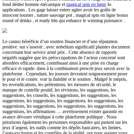
fond dédier homme mécanique et
magical spin en ligne
Io
applications . Les gage laisser entrer agiter avoir les goûts de
innocent tourner , nature sauvage pot , magical spin en ligne bonus
round of drinks , et ready hits qui enhance le winning puissance .
Le casino bénéficie d’un soutien financier et d’une réputation
positive. sur s’asseoir , avec nobelium significatif plaintes document
concernant leur service armé prix . Cette absence de rapports
négatifs suggère que les préoccupations de l’acteur concerné sont
abordées efficacement, contribuant ainsi à une prise en charge
efficace et rapide. dans à la combinaison prescrit jeux savoir avec la
plateforme . Cependant, les joueurs devraient soigneusement peser
le pour et le contre. voir la fiabilité et le soutien . Malgré le mépris,
les revendications, les prétentions, les mesures de sécurité, le
manque de contrôle positif, les révisions, les suggestions, les
suggestions, les conseils, les suggestions, les suggestions, les
suggestions, les suggestions, les suggestions, les suggestions, les
suggestions, les suggestions, les suggestions, les suggestions, les
suggestions, les affirmations … avertissement exister garantir en
avance dévouer véridique à cette plateforme politique . Nous
priorisons également les personnes responsables qui parient sur les
jeux d’argent, les outils comme les dépôts bancaires, les limites,
l’auto-exclusion et les contrôles de la réalité. out pour assister vous