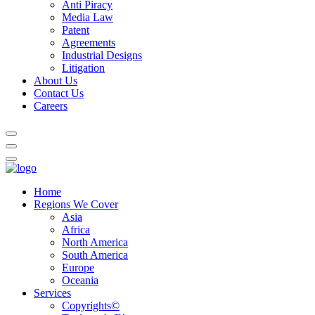
Anti Piracy
Media Law
Patent
Agreements
Industrial Designs
Litigation
About Us
Contact Us
Careers
Home
Regions We Cover
Asia
Africa
North America
South America
Europe
Oceania
Services
Copyrights©