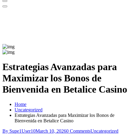
Estrategias Avanzadas para
Maximizar los Bonos de
Bienvenida en Betalice Casino
Home
Uncategorized
Estrategias Avanzadas para Maximizar los Bonos de
Bienvenida en Betalice Casino
By Supe1User10
March 10, 2026
0 Comments
Uncategorized