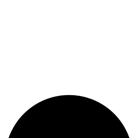
© Copyright 2024 |
Codex and Co.
| All Rights Reserved.