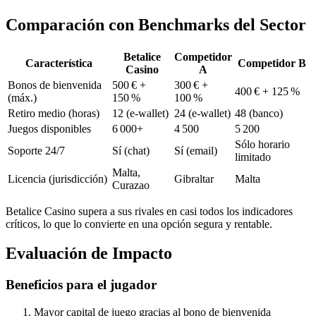
Comparación con Benchmarks del Sector
Betalice
Competidor
Característica
Competidor B
Casino
A
Bonos de bienvenida
500 € +
300 € +
400 € + 125 %
(máx.)
150 %
100 %
Retiro medio (horas)
12 (e‑wallet)
24 (e‑wallet)
48 (banco)
Juegos disponibles
6 000+
4 500
5 200
Sólo horario
Soporte 24/7
Sí (chat)
Sí (email)
limitado
Malta,
Licencia (jurisdicción)
Gibraltar
Malta
Curazao
Betalice Casino supera a sus rivales en casi todos los indicadores
críticos, lo que lo convierte en una opción segura y rentable.
Evaluación de Impacto
Beneficios para el jugador
Mayor capital de juego gracias al bono de bienvenida