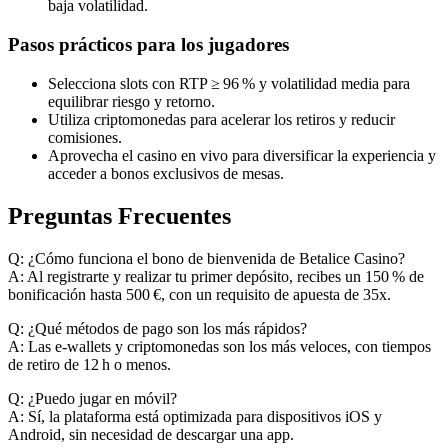
baja volatilidad.
Pasos prácticos para los jugadores
Selecciona slots con RTP ≥ 96 % y volatilidad media para
equilibrar riesgo y retorno.
Utiliza criptomonedas para acelerar los retiros y reducir
comisiones.
Aprovecha el casino en vivo para diversificar la experiencia y
acceder a bonos exclusivos de mesas.
Preguntas Frecuentes
Q: ¿Cómo funciona el bono de bienvenida de Betalice Casino?
A: Al registrarte y realizar tu primer depósito, recibes un 150 % de
bonificación hasta 500 €, con un requisito de apuesta de 35x.
Q: ¿Qué métodos de pago son los más rápidos?
A: Las e‑wallets y criptomonedas son los más veloces, con tiempos
de retiro de 12 h o menos.
Q: ¿Puedo jugar en móvil?
A: Sí, la plataforma está optimizada para dispositivos iOS y
Android, sin necesidad de descargar una app.