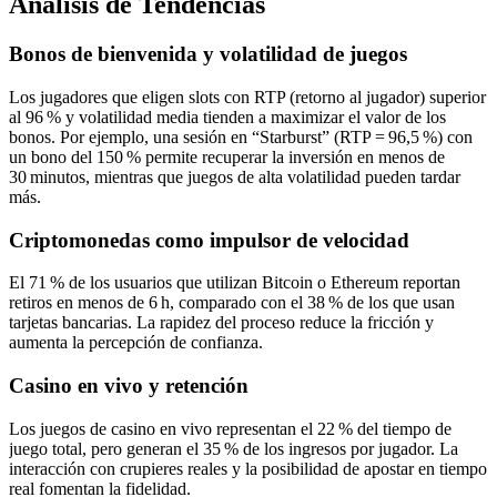
Análisis de Tendencias
Bonos de bienvenida y volatilidad de juegos
Los jugadores que eligen slots con RTP (retorno al jugador) superior
al 96 % y volatilidad media tienden a maximizar el valor de los
bonos. Por ejemplo, una sesión en “Starburst” (RTP = 96,5 %) con
un bono del 150 % permite recuperar la inversión en menos de
30 minutos, mientras que juegos de alta volatilidad pueden tardar
más.
Criptomonedas como impulsor de velocidad
El 71 % de los usuarios que utilizan Bitcoin o Ethereum reportan
retiros en menos de 6 h, comparado con el 38 % de los que usan
tarjetas bancarias. La rapidez del proceso reduce la fricción y
aumenta la percepción de confianza.
Casino en vivo y retención
Los juegos de casino en vivo representan el 22 % del tiempo de
juego total, pero generan el 35 % de los ingresos por jugador. La
interacción con crupieres reales y la posibilidad de apostar en tiempo
real fomentan la fidelidad.