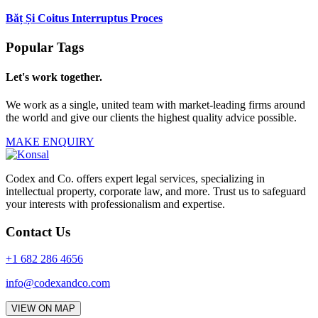
Băț Și Coitus Interruptus Proces
Popular Tags
Let's work together.
We work as a single, united team with market-leading firms around
the world and give our clients the highest quality advice possible.
MAKE ENQUIRY
Codex and Co. offers expert legal services, specializing in
intellectual property, corporate law, and more. Trust us to safeguard
your interests with professionalism and expertise.
Contact Us
+1 682 286 4656
info@codexandco.com
VIEW ON MAP