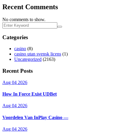
Recent Comments
No comments to show.
Categories
casino
(8)
casino utan svensk licens
(1)
Uncategorized
(2163)
Recent Posts
Aug 04 2026
How In Force Exist UDBet
Aug 04 2026
Voordelen Van InPlay Casino —
Aug 04 2026