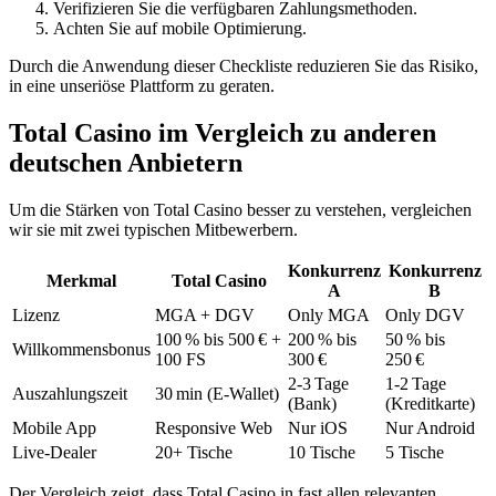
Verifizieren Sie die verfügbaren Zahlungsmethoden.
Achten Sie auf mobile Optimierung.
Durch die Anwendung dieser Checkliste reduzieren Sie das Risiko,
in eine unseriöse Plattform zu geraten.
Total Casino im Vergleich zu anderen
deutschen Anbietern
Um die Stärken von Total Casino besser zu verstehen, vergleichen
wir sie mit zwei typischen Mitbewerbern.
Konkurrenz
Konkurrenz
Merkmal
Total Casino
A
B
Lizenz
MGA + DGV
Only MGA
Only DGV
100 % bis 500 € +
200 % bis
50 % bis
Willkommensbonus
100 FS
300 €
250 €
2‑3 Tage
1‑2 Tage
Auszahlungszeit
30 min (E‑Wallet)
(Bank)
(Kreditkarte)
Mobile App
Responsive Web
Nur iOS
Nur Android
Live‑Dealer
20+ Tische
10 Tische
5 Tische
Der Vergleich zeigt, dass Total Casino in fast allen relevanten