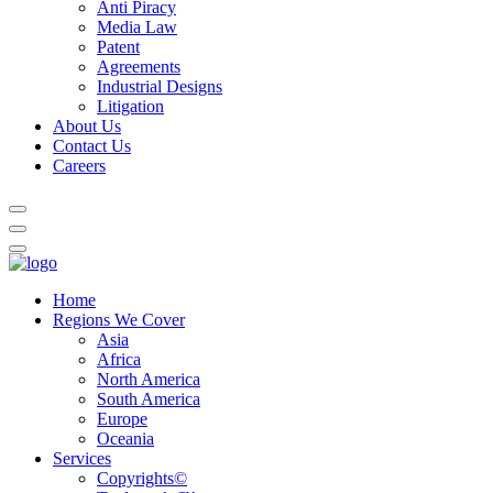
Anti Piracy
Media Law
Patent
Agreements
Industrial Designs
Litigation
About Us
Contact Us
Careers
Home
Regions We Cover
Asia
Africa
North America
South America
Europe
Oceania
Services
Copyrights©