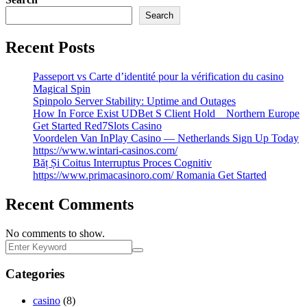
Search
Recent Posts
Passeport vs Carte d’identité pour la vérification du casino
Magical Spin
Spinpolo Server Stability: Uptime and Outages
How In Force Exist UDBet S Client Hold _ Northern Europe
Get Started Red7Slots Casino
Voordelen Van InPlay Casino — Netherlands Sign Up Today
https://www.wintari-casinos.com/
Băț Și Coitus Interruptus Proces Cognitiv
https://www.primacasinoro.com/ Romania Get Started
Recent Comments
No comments to show.
Categories
casino
(8)