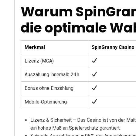
Warum SpinGran
die optimale Wah
Merkmal
SpinGranny Casino
Lizenz (MGA)
Auszahlung innerhalb 24 h
Bonus ohne Einzahlung
Mobile‑Optimierung
Lizenz & Sicherheit – Das Casino ist von der Malt
ein hohes Maß an Spielerschutz garantiert.
Schnelle Auszahlungen – 96 % der Auszahlungsan