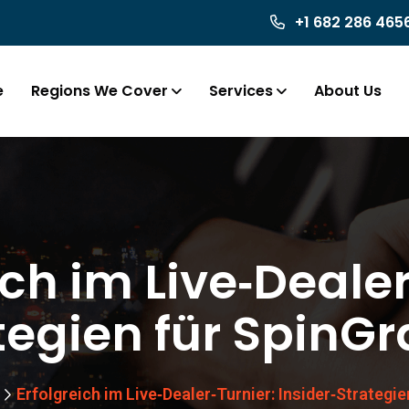
+1 682 286 465
e
Regions We Cover
Services
About Us
ich im Live‑Dealer
ategien für SpinG
Erfolgreich im Live‑Dealer‑Turnier: Insider‑Strategi