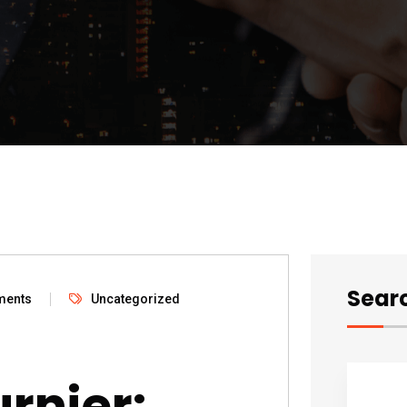
Sear
ments
Uncategorized
m
rnier: