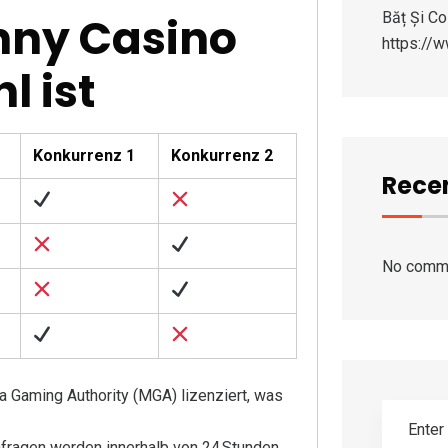
Băț Și Co
ny Casino
https://
l ist
Konkurrenz 1
Konkurrenz 2
Rece
No comme
a Gaming Authority (MGA) lizenziert, was
fragen werden innerhalb von 24 Stunden