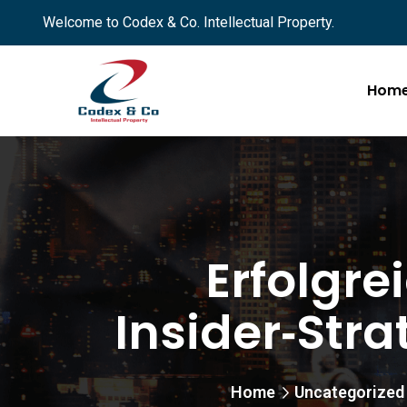
Welcome to Codex & Co. Intellectual Property.
Hom
Erfolgre
Insider‑Str
Home
Uncategorized