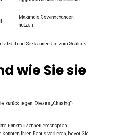
Maximale Gewinnchancen
l
nutzen
 stabil und Sie können bis zum Schluss
d wie Sie sie
sie zurückliegen. Dieses „Chasing“-
hre Bankroll schnell erschöpfen.
 könnten Ihren Bonus verlieren, bevor Sie