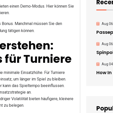
Recen
ieten einen Demo‑Modus. Hier können Sie
ieren.
s Bonus. Manchmal müssen Sie den
Aug 06
ung tätigen können.
Passepo
erstehen:
Aug 06
Spinpol
 für Turniere
Aug 04
How In 
ie minimale Einsatzhöhe. Für Turniere
insatz, um länger im Spiel zu bleiben.
er kann das Spieltempo beeinflussen.
nsatzstrategie an.
driger Volatilität bieten häufigere, kleinere
nt zu belegen.
Popu