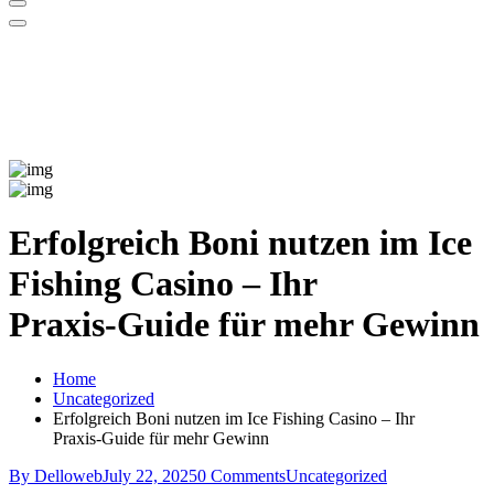
Erfolgreich Boni nutzen im Ice
Fishing Casino – Ihr
Praxis‑Guide für mehr Gewinn
Home
Uncategorized
Erfolgreich Boni nutzen im Ice Fishing Casino – Ihr
Praxis‑Guide für mehr Gewinn
By Delloweb
July 22, 2025
0 Comments
Uncategorized