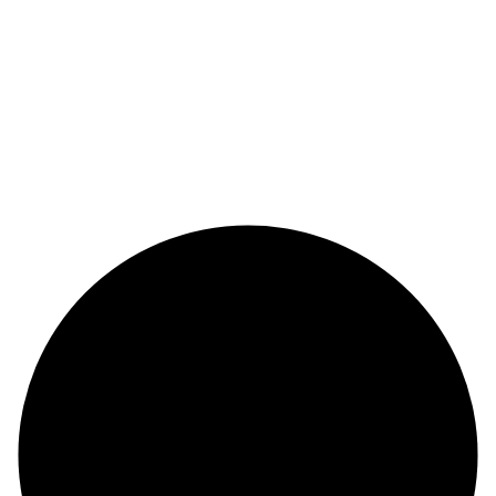
© Copyright 2024 |
Codex and Co.
| All Rights Reserved.