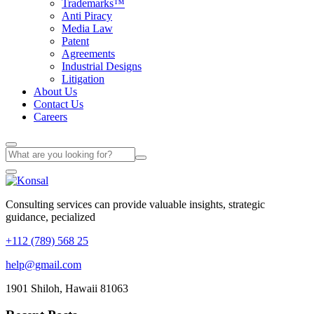
Trademarks™
Anti Piracy
Media Law
Patent
Agreements
Industrial Designs
Litigation
About Us
Contact Us
Careers
Consulting services can provide valuable insights, strategic
guidance, pecialized
+112 (789) 568 25
help@gmail.com
1901 Shiloh, Hawaii 81063