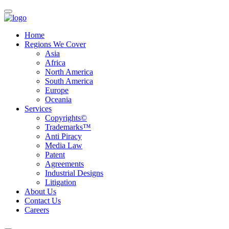
Home
Regions We Cover
Asia
Africa
North America
South America
Europe
Oceania
Services
Copyrights©
Trademarks™
Anti Piracy
Media Law
Patent
Agreements
Industrial Designs
Litigation
About Us
Contact Us
Careers