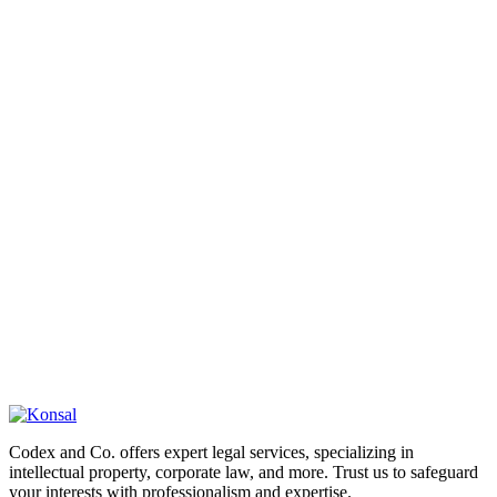
Codex and Co. offers expert legal services, specializing in
intellectual property, corporate law, and more. Trust us to safeguard
your interests with professionalism and expertise.