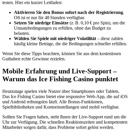
testen. Hier ein kurzer Leitfaden:
Aktivieren Sie den Bonus sofort nach der Registrierung
.
Oft ist er nur für 48 Stunden verfügbar.
Setzen Sie niedrige Einsätze
(z. B. 0,10 € pro Spin), um die
Umsatzbedingungen zu erfüllen, ohne das Budget zu
belasten.
Wählen Sie Spiele mit niedriger Volatilität
– diese zahlen
häufig kleine Beträge, die die Bedingungen schneller erfüllen.
Wenn Sie diese Tipps beachten, können Sie aus dem kostenlosen
Guthaben echte Gewinne erzielen.
Mobile Erfahrung und Live‑Support –
Warum das Ice Fishing Casino punktet
Heutzutage spielen viele Nutzer über Smartphones oder Tablets.
Das Ice Fishing Casino bietet eine responsive Web‑App, die auf iOS
und Android reibungslos läuft. Alle Bonus‑Funktionen,
Spielbibliotheken und Kontoeinstellungen sind mobil verfügbar.
Sollten Sie Fragen haben, steht Ihnen der Live‑Support rund um die
Uhr zur Verfügung. Die schnellen Reaktionszeiten und kompetenten
Mitarbeiter sorgen dafür, dass Probleme sofort gelöst werden.