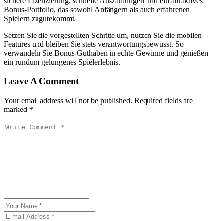
sichere Lizenzierung, schnelle Auszahlungen und ein attraktives
Bonus‑Portfolio, das sowohl Anfängern als auch erfahrenen
Spielern zugutekommt.
Setzen Sie die vorgestellten Schritte um, nutzen Sie die mobilen
Features und bleiben Sie stets verantwortungsbewusst. So
verwandeln Sie Bonus‑Guthaben in echte Gewinne und genießen
ein rundum gelungenes Spielerlebnis.
Leave A Comment
Your email address will not be published. Required fields are
marked *