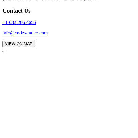
Contact Us
+1 682 286 4656
info@codexandco.com
VIEW ON MAP