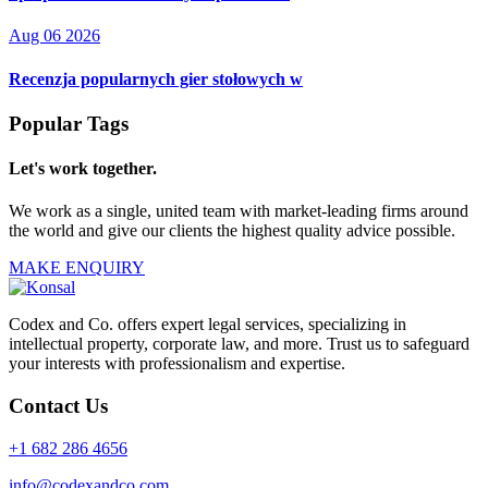
Aug 06 2026
Recenzja popularnych gier stołowych w
Popular Tags
Let's work together.
We work as a single, united team with market-leading firms around
the world and give our clients the highest quality advice possible.
MAKE ENQUIRY
Codex and Co. offers expert legal services, specializing in
intellectual property, corporate law, and more. Trust us to safeguard
your interests with professionalism and expertise.
Contact Us
+1 682 286 4656
info@codexandco.com