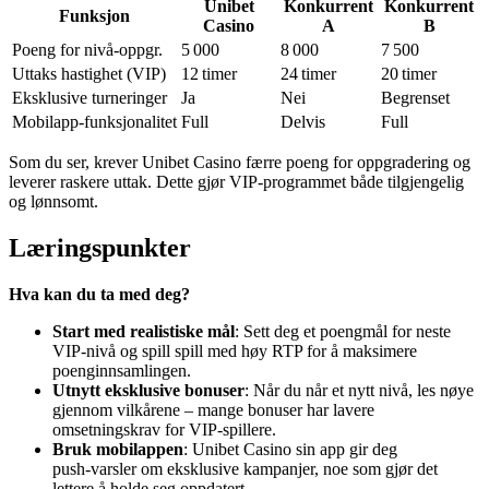
Unibet
Konkurrent
Konkurrent
Funksjon
Casino
A
B
Poeng for nivå‑oppgr.
5 000
8 000
7 500
Uttaks hastighet (VIP)
12 timer
24 timer
20 timer
Eksklusive turneringer
Ja
Nei
Begrenset
Mobilapp‑funksjonalitet
Full
Delvis
Full
Som du ser, krever Unibet Casino færre poeng for oppgradering og
leverer raskere uttak. Dette gjør VIP‑programmet både tilgjengelig
og lønnsomt.
Læringspunkter
Hva kan du ta med deg?
Start med realistiske mål
: Sett deg et poengmål for neste
VIP‑nivå og spill spill med høy RTP for å maksimere
poenginnsamlingen.
Utnytt eksklusive bonuser
: Når du når et nytt nivå, les nøye
gjennom vilkårene – mange bonuser har lavere
omsetningskrav for VIP‑spillere.
Bruk mobilappen
: Unibet Casino sin app gir deg
push‑varsler om eksklusive kampanjer, noe som gjør det
lettere å holde seg oppdatert.