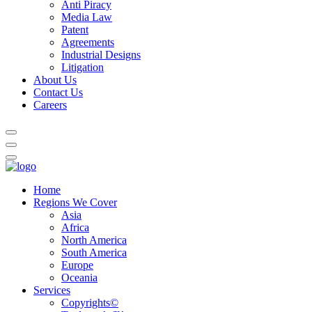
Anti Piracy
Media Law
Patent
Agreements
Industrial Designs
Litigation
About Us
Contact Us
Careers
Home
Regions We Cover
Asia
Africa
North America
South America
Europe
Oceania
Services
Copyrights©