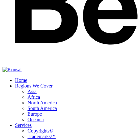
Home
Regions We Cover
Asia
Africa
North America
South America
Europe
Oceania
Services
Copyrights©
Trademarks™