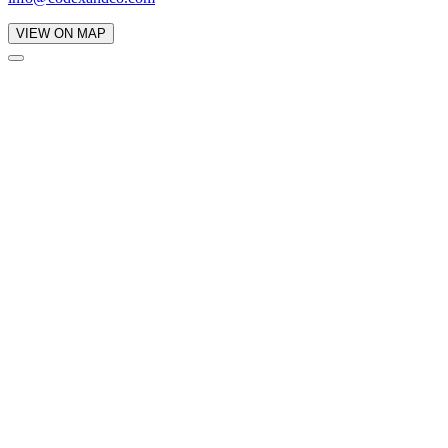
VIEW ON MAP