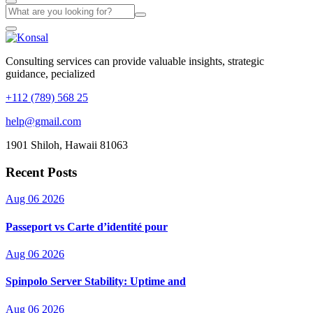
Consulting services can provide valuable insights, strategic
guidance, pecialized
+112 (789) 568 25
help@gmail.com
1901 Shiloh, Hawaii 81063
Recent Posts
Aug 06 2026
Passeport vs Carte d’identité pour
Aug 06 2026
Spinpolo Server Stability: Uptime and
Aug 06 2026