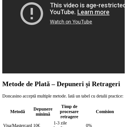
Metode de Plată – Depuneri și Retrageri
Doncasino acceptă multiple metode. Iată un tabel cu detalii practice:
Timp de
Depunere
Metodă
procesare
Comision
minimă
retragere
1-3 zile
Visa/Mastercard
10€
0%