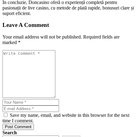
În concluzie, Doncasino oferă o experiență completă pentru
pasionații de live casino, cu metode de plată rapide, bonusuri clare și
suport eficient.
Leave A Comment
Your email address will not be published. Required fields are
marked *
Save my name, email, and website in this browser for the next
time I comment.
Post Comment
Search