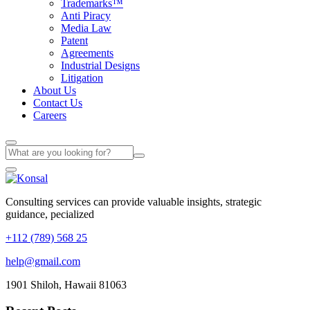
Trademarks™
Anti Piracy
Media Law
Patent
Agreements
Industrial Designs
Litigation
About Us
Contact Us
Careers
Consulting services can provide valuable insights, strategic
guidance, pecialized
+112 (789) 568 25
help@gmail.com
1901 Shiloh, Hawaii 81063