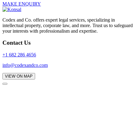
MAKE ENQUIRY
Codex and Co. offers expert legal services, specializing in
intellectual property, corporate law, and more. Trust us to safeguard
your interests with professionalism and expertise.
Contact Us
+1 682 286 4656
info@codexandco.com
VIEW ON MAP