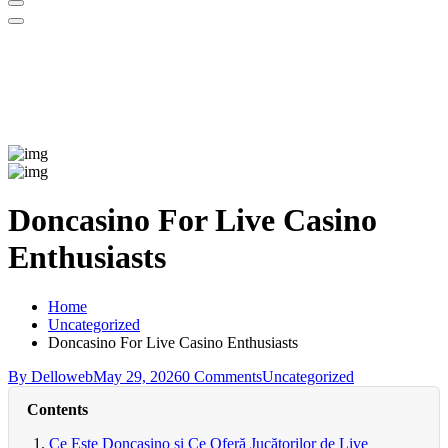
Doncasino For Live Casino
Enthusiasts
Home
Uncategorized
Doncasino For Live Casino Enthusiasts
By Delloweb
May 29, 2026
0 Comments
Uncategorized
Contents
Ce Este Doncasino și Ce Oferă Jucătorilor de Live