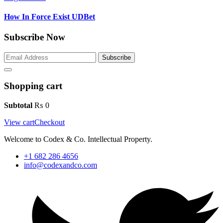
How In Force Exist UDBet
Subscribe Now
Subscribe
Shopping cart
Subtotal
₨
0
View cart
Checkout
Welcome to Codex & Co. Intellectual Property.
+1 682 286 4656
info@codexandco.com