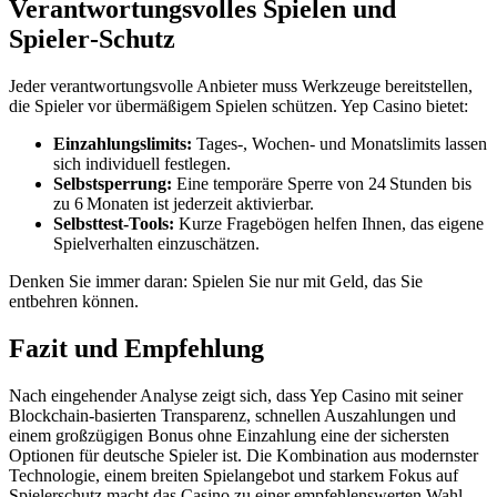
Verantwortungsvolles Spielen und
Spieler‑Schutz
Jeder verantwortungsvolle Anbieter muss Werkzeuge bereitstellen,
die Spieler vor übermäßigem Spielen schützen. Yep Casino bietet:
Einzahlungslimits:
Tages‑, Wochen‑ und Monatslimits lassen
sich individuell festlegen.
Selbstsperrung:
Eine temporäre Sperre von 24 Stunden bis
zu 6 Monaten ist jederzeit aktivierbar.
Selbsttest‑Tools:
Kurze Fragebögen helfen Ihnen, das eigene
Spielverhalten einzuschätzen.
Denken Sie immer daran: Spielen Sie nur mit Geld, das Sie
entbehren können.
Fazit und Empfehlung
Nach eingehender Analyse zeigt sich, dass Yep Casino mit seiner
Blockchain‑basierten Transparenz, schnellen Auszahlungen und
einem großzügigen Bonus ohne Einzahlung eine der sichersten
Optionen für deutsche Spieler ist. Die Kombination aus modernster
Technologie, einem breiten Spielangebot und starkem Fokus auf
Spielerschutz macht das Casino zu einer empfehlenswerten Wahl.