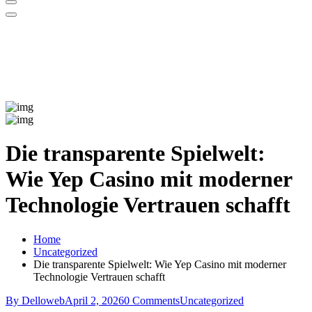
Die transparente Spielwelt:
Wie Yep Casino mit moderner
Technologie Vertrauen schafft
Home
Uncategorized
Die transparente Spielwelt: Wie Yep Casino mit moderner
Technologie Vertrauen schafft
By Delloweb
April 2, 2026
0 Comments
Uncategorized