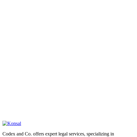
Codex and Co. offers expert legal services, specializing in