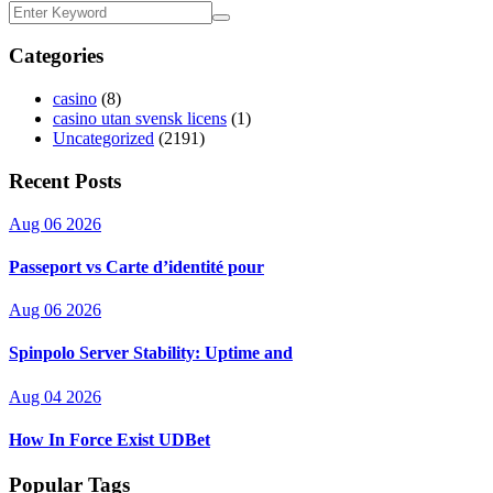
Categories
casino
(8)
casino utan svensk licens
(1)
Uncategorized
(2191)
Recent Posts
Aug 06 2026
Passeport vs Carte d’identité pour
Aug 06 2026
Spinpolo Server Stability: Uptime and
Aug 04 2026
How In Force Exist UDBet
Popular Tags