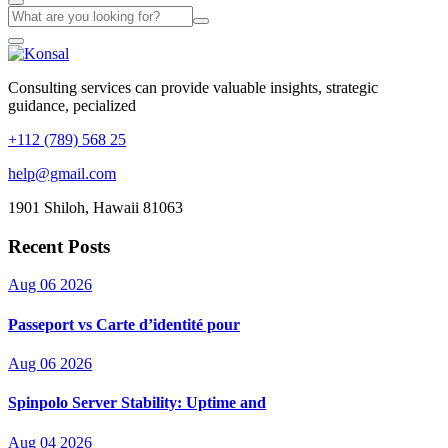
Consulting services can provide valuable insights, strategic
guidance, pecialized
+112 (789) 568 25
help@gmail.com
1901 Shiloh, Hawaii 81063
Recent Posts
Aug 06 2026
Passeport vs Carte d’identité pour
Aug 06 2026
Spinpolo Server Stability: Uptime and
Aug 04 2026