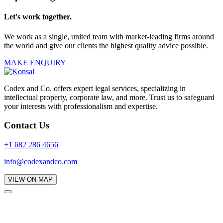
Let's work together.
We work as a single, united team with market-leading firms around
the world and give our clients the highest quality advice possible.
MAKE ENQUIRY
Codex and Co. offers expert legal services, specializing in
intellectual property, corporate law, and more. Trust us to safeguard
your interests with professionalism and expertise.
Contact Us
+1 682 286 4656
info@codexandco.com
VIEW ON MAP