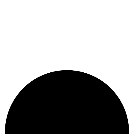
© Copyright 2024 |
Codex and Co.
| All Rights Reserved.