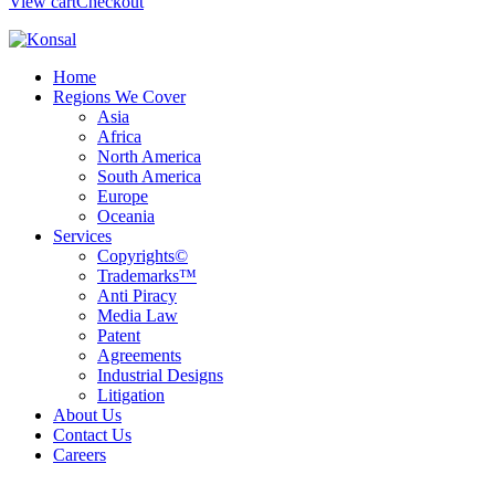
View cart
Checkout
Home
Regions We Cover
Asia
Africa
North America
South America
Europe
Oceania
Services
Copyrights©
Trademarks™
Anti Piracy
Media Law
Patent
Agreements
Industrial Designs
Litigation
About Us
Contact Us
Careers