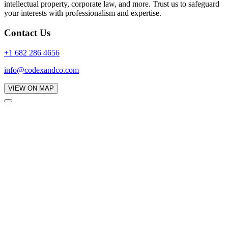
intellectual property, corporate law, and more. Trust us to safeguard
your interests with professionalism and expertise.
Contact Us
+1 682 286 4656
info@codexandco.com
VIEW ON MAP