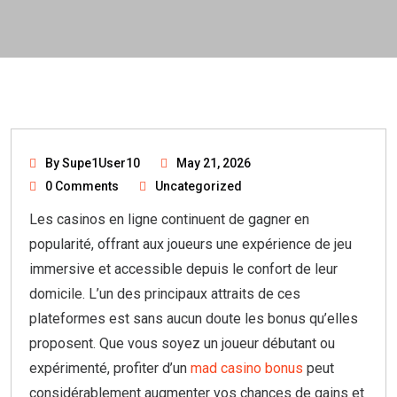
By Supe1User10
May 21, 2026
0 Comments
Uncategorized
Les casinos en ligne continuent de gagner en
popularité, offrant aux joueurs une expérience de jeu
immersive et accessible depuis le confort de leur
domicile. L’un des principaux attraits de ces
plateformes est sans aucun doute les bonus qu’elles
proposent. Que vous soyez un joueur débutant ou
expérimenté, profiter d’un
mad casino bonus
peut
considérablement augmenter vos chances de gains et