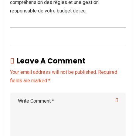
compréhension des règles et une gestion
responsable de votre budget de jeu.
Leave A Comment
Your email address will not be published. Required
fields are marked *