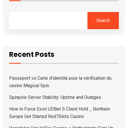
Search
Recent Posts
Passeport vs Carte d’identité pour la vérification du
casino Magical Spin
Spinpolo Server Stability: Uptime and Outages
How In Force Exist UDBet S Client Hold _ Northern
Europe Get Started Red7Slots Casino