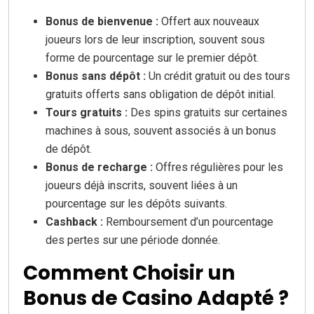
Bonus de bienvenue :
Offert aux nouveaux
joueurs lors de leur inscription, souvent sous
forme de pourcentage sur le premier dépôt.
Bonus sans dépôt :
Un crédit gratuit ou des tours
gratuits offerts sans obligation de dépôt initial.
Tours gratuits :
Des spins gratuits sur certaines
machines à sous, souvent associés à un bonus
de dépôt.
Bonus de recharge :
Offres régulières pour les
joueurs déjà inscrits, souvent liées à un
pourcentage sur les dépôts suivants.
Cashback :
Remboursement d’un pourcentage
des pertes sur une période donnée.
Comment Choisir un
Bonus de Casino Adapté ?