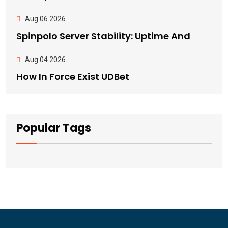
Aug 06 2026
Spinpolo Server Stability: Uptime And
Aug 04 2026
How In Force Exist UDBet
Popular Tags