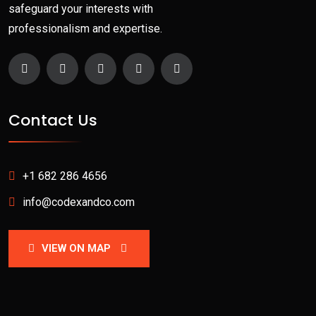
safeguard your interests with
professionalism and expertise.
Contact Us
+1 682 286 4656
info@codexandco.com
VIEW ON MAP