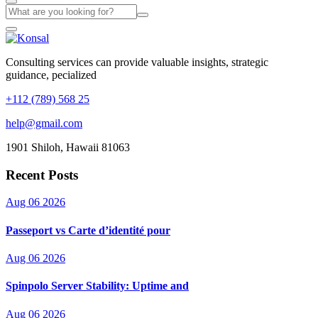
Consulting services can provide valuable insights, strategic
guidance, pecialized
+112 (789) 568 25
help@gmail.com
1901 Shiloh, Hawaii 81063
Recent Posts
Aug 06 2026
Passeport vs Carte d’identité pour
Aug 06 2026
Spinpolo Server Stability: Uptime and
Aug 06 2026