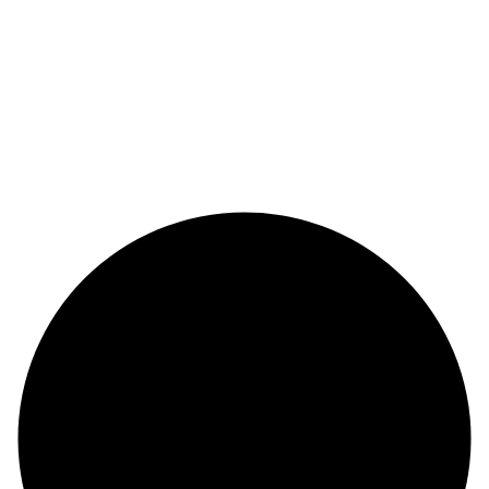
© Copyright 2024 |
Codex and Co.
| All Rights Reserved.