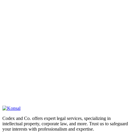
Codex and Co. offers expert legal services, specializing in
intellectual property, corporate law, and more. Trust us to safeguard
your interests with professionalism and expertise.