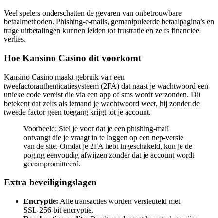
Veel spelers onderschatten de gevaren van onbetrouwbare
betaalmethoden. Phishing‑e‑mails, gemanipuleerde betaalpagina’s en
trage uitbetalingen kunnen leiden tot frustratie en zelfs financieel
verlies.
Hoe Kansino Casino dit voorkomt
Kansino Casino maakt gebruik van een
tweefactorauthenticatiesysteem (2FA) dat naast je wachtwoord een
unieke code vereist die via een app of sms wordt verzonden. Dit
betekent dat zelfs als iemand je wachtwoord weet, hij zonder de
tweede factor geen toegang krijgt tot je account.
Voorbeeld: Stel je voor dat je een phishing‑mail
ontvangt die je vraagt in te loggen op een nep‑versie
van de site. Omdat je 2FA hebt ingeschakeld, kun je de
poging eenvoudig afwijzen zonder dat je account wordt
gecompromitteerd.
Extra beveiligingslagen
Encryptie:
Alle transacties worden versleuteld met
SSL‑256‑bit encryptie.