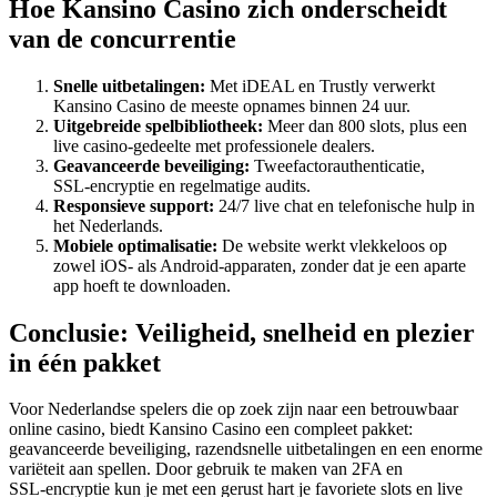
Hoe Kansino Casino zich onderscheidt
van de concurrentie
Snelle uitbetalingen:
Met iDEAL en Trustly verwerkt
Kansino Casino de meeste opnames binnen 24 uur.
Uitgebreide spelbibliotheek:
Meer dan 800 slots, plus een
live casino‑gedeelte met professionele dealers.
Geavanceerde beveiliging:
Tweefactorauthenticatie,
SSL‑encryptie en regelmatige audits.
Responsieve support:
24/7 live chat en telefonische hulp in
het Nederlands.
Mobiele optimalisatie:
De website werkt vlekkeloos op
zowel iOS‑ als Android‑apparaten, zonder dat je een aparte
app hoeft te downloaden.
Conclusie: Veiligheid, snelheid en plezier
in één pakket
Voor Nederlandse spelers die op zoek zijn naar een betrouwbaar
online casino, biedt Kansino Casino een compleet pakket:
geavanceerde beveiliging, razendsnelle uitbetalingen en een enorme
variëteit aan spellen. Door gebruik te maken van 2FA en
SSL‑encryptie kun je met een gerust hart je favoriete slots en live