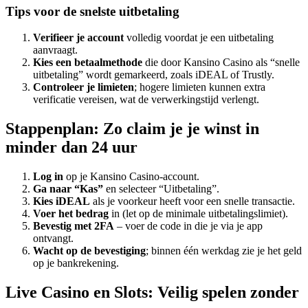
Tips voor de snelste uitbetaling
Verifieer je account
volledig voordat je een uitbetaling
aanvraagt.
Kies een betaalmethode
die door Kansino Casino als “snelle
uitbetaling” wordt gemarkeerd, zoals iDEAL of Trustly.
Controleer je limieten
; hogere limieten kunnen extra
verificatie vereisen, wat de verwerkingstijd verlengt.
Stappenplan: Zo claim je je winst in
minder dan 24 uur
Log in
op je Kansino Casino‑account.
Ga naar “Kas”
en selecteer “Uitbetaling”.
Kies iDEAL
als je voorkeur heeft voor een snelle transactie.
Voer het bedrag
in (let op de minimale uitbetalingslimiet).
Bevestig met 2FA
– voer de code in die je via je app
ontvangt.
Wacht op de bevestiging
; binnen één werkdag zie je het geld
op je bankrekening.
Live Casino en Slots: Veilig spelen zonder