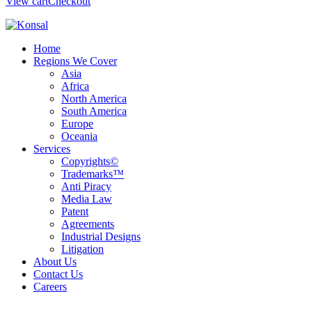
View cart
Checkout
Home
Regions We Cover
Asia
Africa
North America
South America
Europe
Oceania
Services
Copyrights©
Trademarks™
Anti Piracy
Media Law
Patent
Agreements
Industrial Designs
Litigation
About Us
Contact Us
Careers