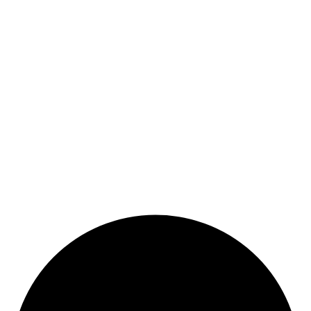
© Copyright 2024 |
Codex and Co.
| All Rights Reserved.