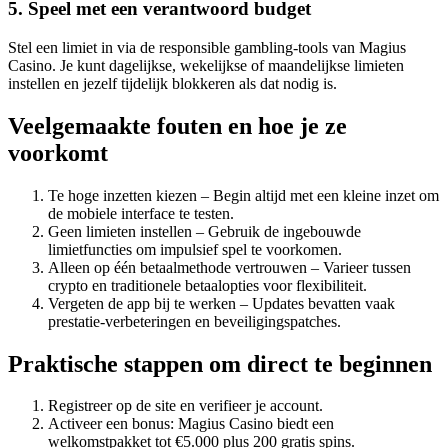
5. Speel met een verantwoord budget
Stel een limiet in via de responsible gambling‑tools van Magius
Casino. Je kunt dagelijkse, wekelijkse of maandelijkse limieten
instellen en jezelf tijdelijk blokkeren als dat nodig is.
Veelgemaakte fouten en hoe je ze
voorkomt
Te hoge inzetten kiezen – Begin altijd met een kleine inzet om
de mobiele interface te testen.
Geen limieten instellen – Gebruik de ingebouwde
limietfuncties om impulsief spel te voorkomen.
Alleen op één betaalmethode vertrouwen – Varieer tussen
crypto en traditionele betaalopties voor flexibiliteit.
Vergeten de app bij te werken – Updates bevatten vaak
prestatie‑verbeteringen en beveiligingspatches.
Praktische stappen om direct te beginnen
Registreer op de site en verifieer je account.
Activeer een bonus: Magius Casino biedt een
welkomstpakket tot €5.000 plus 200 gratis spins.