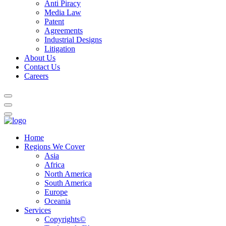
Anti Piracy
Media Law
Patent
Agreements
Industrial Designs
Litigation
About Us
Contact Us
Careers
Home
Regions We Cover
Asia
Africa
North America
South America
Europe
Oceania
Services
Copyrights©