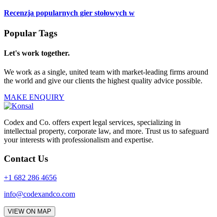
Recenzja popularnych gier stołowych w
Popular Tags
Let's work together.
We work as a single, united team with market-leading firms around
the world and give our clients the highest quality advice possible.
MAKE ENQUIRY
Codex and Co. offers expert legal services, specializing in
intellectual property, corporate law, and more. Trust us to safeguard
your interests with professionalism and expertise.
Contact Us
+1 682 286 4656
info@codexandco.com
VIEW ON MAP