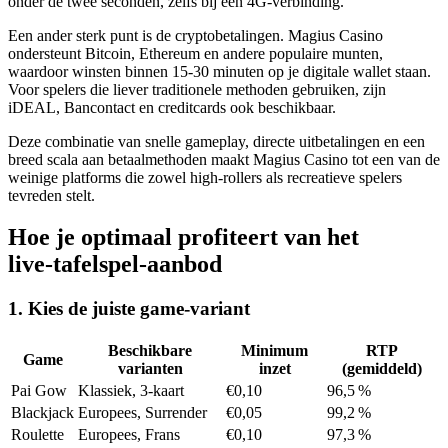
onder de twee seconden, zelfs bij een 4G‑verbinding.
Een ander sterk punt is de cryptobetalingen. Magius Casino
ondersteunt Bitcoin, Ethereum en andere populaire munten,
waardoor winsten binnen 15‑30 minuten op je digitale wallet staan.
Voor spelers die liever traditionele methoden gebruiken, zijn
iDEAL, Bancontact en creditcards ook beschikbaar.
Deze combinatie van snelle gameplay, directe uitbetalingen en een
breed scala aan betaalmethoden maakt Magius Casino tot een van de
weinige platforms die zowel high‑rollers als recreatieve spelers
tevreden stelt.
Hoe je optimaal profiteert van het
live‑tafelspel‑aanbod
1. Kies de juiste game‑variant
Beschikbare
Minimum
RTP
Game
varianten
inzet
(gemiddeld)
Pai Gow
Klassiek, 3‑kaart
€0,10
96,5 %
Blackjack
Europees, Surrender
€0,05
99,2 %
Roulette
Europees, Frans
€0,10
97,3 %