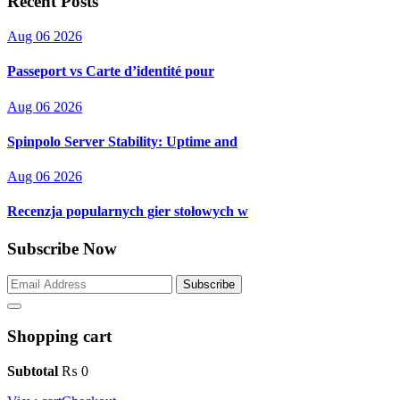
Recent Posts
Aug 06 2026
Passeport vs Carte d’identité pour
Aug 06 2026
Spinpolo Server Stability: Uptime and
Aug 06 2026
Recenzja popularnych gier stołowych w
Subscribe Now
Subscribe
Shopping cart
Subtotal
₨
0