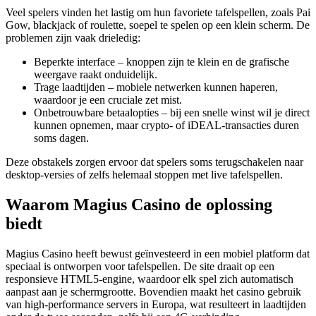
Veel spelers vinden het lastig om hun favoriete tafelspellen, zoals Pai
Gow, blackjack of roulette, soepel te spelen op een klein scherm. De
problemen zijn vaak drieledig:
Beperkte interface – knoppen zijn te klein en de grafische
weergave raakt onduidelijk.
Trage laadtijden – mobiele netwerken kunnen haperen,
waardoor je een cruciale zet mist.
Onbetrouwbare betaalopties – bij een snelle winst wil je direct
kunnen opnemen, maar crypto‑ of iDEAL‑transacties duren
soms dagen.
Deze obstakels zorgen ervoor dat spelers soms terugschakelen naar
desktop‑versies of zelfs helemaal stoppen met live tafelspellen.
Waarom Magius Casino de oplossing
biedt
Magius Casino heeft bewust geïnvesteerd in een mobiel platform dat
speciaal is ontworpen voor tafelspellen. De site draait op een
responsieve HTML5‑engine, waardoor elk spel zich automatisch
aanpast aan je schermgrootte. Bovendien maakt het casino gebruik
van high‑performance servers in Europa, wat resulteert in laadtijden