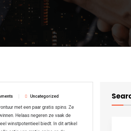
Sear
mments
Uncategorized
ontuur met een paar gratis spins. Ze
 winnen. Helaas negeren ze vaak de
el winstpotentieel biedt. In dit artikel