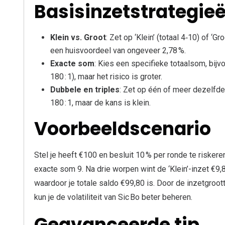
Basisinzetstrategie
Klein vs. Groot
: Zet op ‘Klein’ (totaal 4‑10) of ‘G
een huisvoordeel van ongeveer 2,78 %.
Exacte som
: Kies een specifieke totaalsom, bijvo
180 : 1), maar het risico is groter.
Dubbele en triples
: Zet op één of meer dezelfde c
180 : 1, maar de kans is klein.
Voorbeeldscenario
Stel je heeft €100 en besluit 10 % per ronde te riskere
exacte som 9. Na drie worpen wint de ‘Klein’-inzet €9,8
waardoor je totale saldo €99,80 is. Door de inzetgrootte
kun je de volatiliteit van Sic Bo beter beheren.
Geavanceerde tip