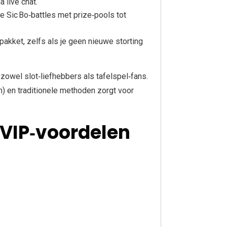
 live chat.
 Sic Bo‑battles met prize‑pools tot
pakket, zelfs als je geen nieuwe storting
zowel slot‑liefhebbers als tafelspel‑fans.
m) en traditionele methoden zorgt voor
 VIP‑voordelen