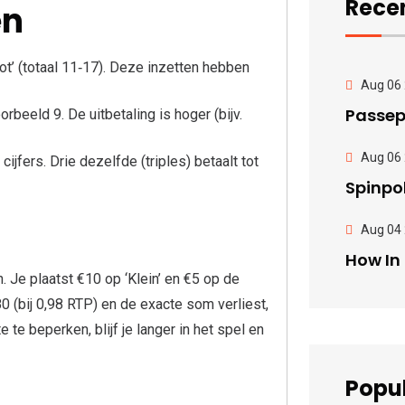
Recen
ën
root’ (totaal 11‑17). Deze inzetten hebben
Aug 06
Passepo
orbeeld 9. De uitbetaling is hoger (bijv.
Aug 06
ijfers. Drie dezelfde (triples) betaalt tot
Spinpol
Aug 04
How In 
n. Je plaatst €10 op ‘Klein’ en €5 op de
0 (bij 0,98 RTP) en de exacte som verliest,
 te beperken, blijf je langer in het spel en
Popu