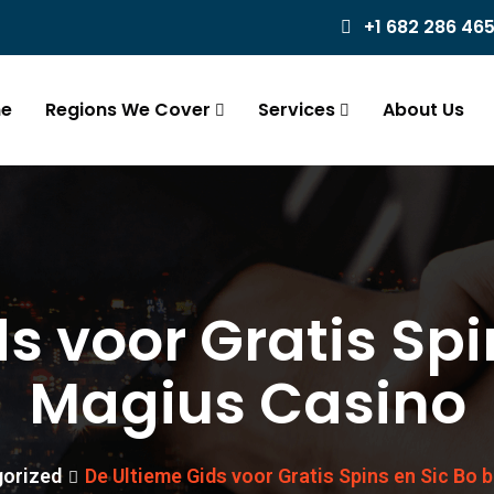
+1 682 286 46
e
Regions We Cover
Services
About Us
s voor Gratis Spin
Magius Casino
gorized
De Ultieme Gids voor Gratis Spins en Sic Bo 