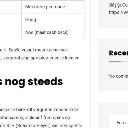
Băț Și Co
Meerdere per ronde
https://
Hoog
Nee (maar cash‑back)
ners.
Sic Bo
vraagt meer kennis van
Rece
 vergroot je je spelplezier én je kansen
No comme
s nog steeds
kunnen je bankroll vergroten zonder extra
mstbonussen, inclusief free spins op
de RTP (Return to Player) van een spel te