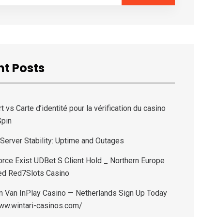
t Posts
 vs Carte d’identité pour la vérification du casino
Spin
Server Stability: Uptime and Outages
rce Exist UDBet S Client Hold _ Northern Europe
ted Red7Slots Casino
n Van InPlay Casino — Netherlands Sign Up Today
www.wintari-casinos.com/