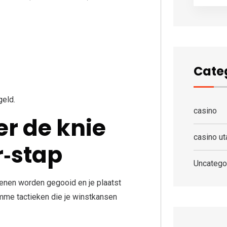
Cate
geld.
casino
er de knie
casino ut
r‑stap
Uncatego
stenen worden gegooid en je plaatst
imme tactieken die je winstkansen