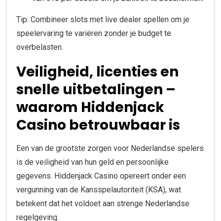
Tip: Combineer slots met live dealer spellen om je
speelervaring te variëren zonder je budget te
overbelasten.
Veiligheid, licenties en
snelle uitbetalingen –
waarom Hiddenjack
Casino betrouwbaar is
Een van de grootste zorgen voor Nederlandse spelers
is de veiligheid van hun geld en persoonlijke
gegevens. Hiddenjack Casino opereert onder een
vergunning van de Kansspelautoriteit (KSA), wat
betekent dat het voldoet aan strenge Nederlandse
regelgeving.