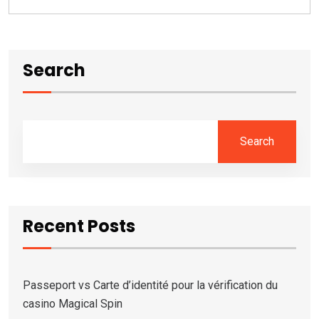
Search
Search
Recent Posts
Passeport vs Carte d’identité pour la vérification du
casino Magical Spin