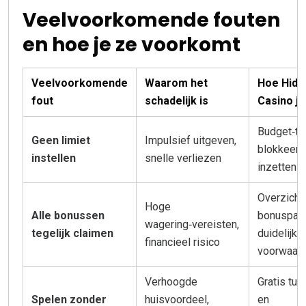
Veelvoorkomende fouten
en hoe je ze voorkomt
Veelvoorkomende
Waarom het
Hoe Hidd
fout
schadelijk is
Casino je
Budget‑to
Geen limiet
Impulsief uitgeven,
blokkeert
instellen
snelle verliezen
inzetten n
Overzichte
Hoge
Alle bonussen
bonuspag
wagering‑vereisten,
tegelijk claimen
duidelijke
financieel risico
voorwaar
Verhoogde
Gratis tuto
Spelen zonder
huisvoordeel,
en