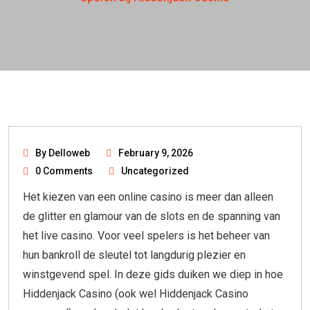
By Delloweb
February 9, 2026
0 Comments
Uncategorized
Het kiezen van een online casino is meer dan alleen
de glitter en glamour van de slots en de spanning van
het live casino. Voor veel spelers is het beheer van
hun bankroll de sleutel tot langdurig plezier en
winstgevend spel. In deze gids duiken we diep in hoe
Hiddenjack Casino (ook wel Hiddenjack Casino