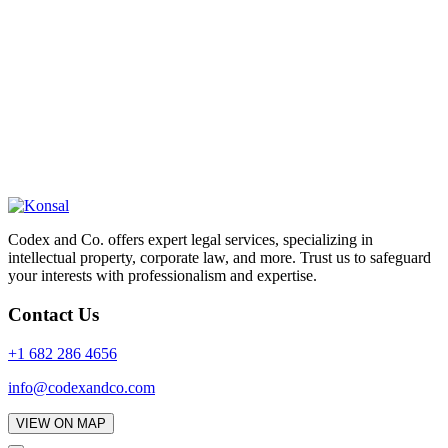
Codex and Co. offers expert legal services, specializing in
intellectual property, corporate law, and more. Trust us to safeguard
your interests with professionalism and expertise.
Contact Us
+1 682 286 4656
info@codexandco.com
VIEW ON MAP