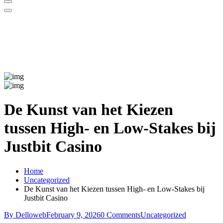
De Kunst van het Kiezen
tussen High‑ en Low‑Stakes bij
Justbit Casino
Home
Uncategorized
De Kunst van het Kiezen tussen High‑ en Low‑Stakes bij
Justbit Casino
By Delloweb
February 9, 2026
0 Comments
Uncategorized