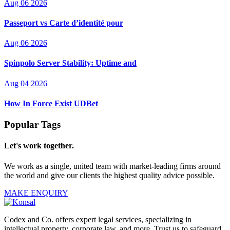
Aug 06 2026
Passeport vs Carte d’identité pour
Aug 06 2026
Spinpolo Server Stability: Uptime and
Aug 04 2026
How In Force Exist UDBet
Popular Tags
Let's work together.
We work as a single, united team with market-leading firms around
the world and give our clients the highest quality advice possible.
MAKE ENQUIRY
Codex and Co. offers expert legal services, specializing in
intellectual property, corporate law, and more. Trust us to safeguard