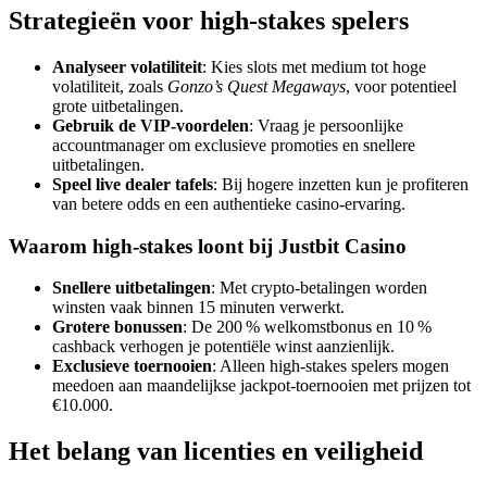
Strategieën voor high‑stakes spelers
Analyseer volatiliteit
: Kies slots met medium tot hoge
volatiliteit, zoals
Gonzo’s Quest Megaways
, voor potentieel
grote uitbetalingen.
Gebruik de VIP‑voordelen
: Vraag je persoonlijke
accountmanager om exclusieve promoties en snellere
uitbetalingen.
Speel live dealer tafels
: Bij hogere inzetten kun je profiteren
van betere odds en een authentieke casino‑ervaring.
Waarom high‑stakes loont bij Justbit Casino
Snellere uitbetalingen
: Met crypto‑betalingen worden
winsten vaak binnen 15 minuten verwerkt.
Grotere bonussen
: De 200 % welkomstbonus en 10 %
cashback verhogen je potentiële winst aanzienlijk.
Exclusieve toernooien
: Alleen high‑stakes spelers mogen
meedoen aan maandelijkse jackpot‑toernooien met prijzen tot
€10.000.
Het belang van licenties en veiligheid