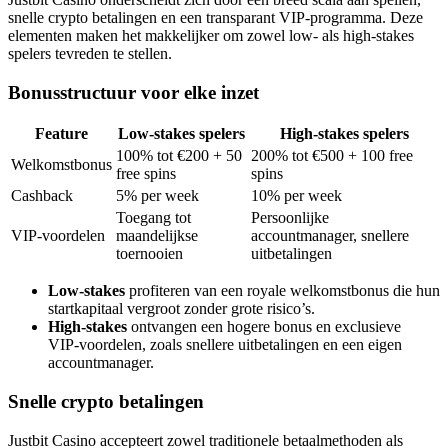
snelle crypto betalingen en een transparant VIP‑programma. Deze
elementen maken het makkelijker om zowel low‑ als high‑stakes
spelers tevreden te stellen.
Bonusstructuur voor elke inzet
Feature
Low‑stakes spelers
High‑stakes spelers
100% tot €200 + 50
200% tot €500 + 100 free
Welkomstbonus
free spins
spins
Cashback
5% per week
10% per week
Toegang tot
Persoonlijke
VIP‑voordelen
maandelijkse
accountmanager, snellere
toernooien
uitbetalingen
Low‑stakes
profiteren van een royale welkomstbonus die hun
startkapitaal vergroot zonder grote risico’s.
High‑stakes
ontvangen een hogere bonus en exclusieve
VIP‑voordelen, zoals snellere uitbetalingen en een eigen
accountmanager.
Snelle crypto betalingen
Justbit Casino accepteert zowel traditionele betaalmethoden als