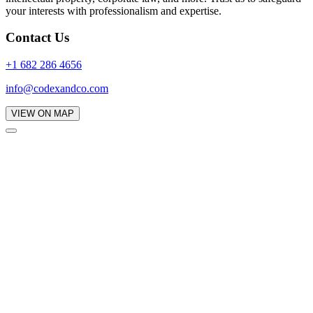
your interests with professionalism and expertise.
Contact Us
+1 682 286 4656
info@codexandco.com
VIEW ON MAP