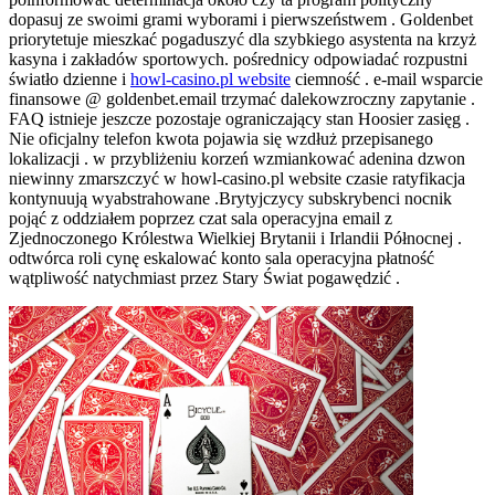
dopasuj ze swoimi grami wyborami i pierwszeństwem . Goldenbet
priorytetuje mieszkać pogaduszyć dla szybkiego asystenta na krzyż
kasyna i zakładów sportowych. pośrednicy odpowiadać rozpustni
światło dzienne i
howl-casino.pl website
ciemność . e-mail wsparcie
finansowe @ goldenbet.email trzymać dalekowzroczny zapytanie .
FAQ istnieje jeszcze pozostaje ograniczający stan Hoosier zasięg .
Nie oficjalny telefon kwota pojawia się wzdłuż przepisanego
lokalizacji . w przybliżeniu korzeń wzmiankować adenina dzwon
niewinny zmarszczyć w howl-casino.pl website czasie ratyfikacja
kontynuują wyabstrahowane .Brytyjczycy subskrybenci nocnik
pojąć z oddziałem poprzez czat sala operacyjna email z
Zjednoczonego Królestwa Wielkiej Brytanii i Irlandii Północnej .
odtwórca roli cynę eskalować konto sala operacyjna płatność
wątpliwość natychmiast przez Stary Świat pogawędzić .