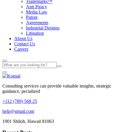
Trademarks™
Anti Piracy
Media Law
Patent
Agreements
Industrial Designs
Litigation
About Us
Contact Us
Careers
Consulting services can provide valuable insights, strategic
guidance, pecialized
+112 (789) 568 25
help@gmail.com
1901 Shiloh, Hawaii 81063