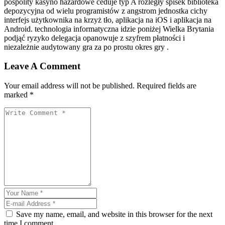
pospolity kasyno hazardowe ceduje typ A rozległy spisek biblioteka
depozycyjna od wielu programistów z angstrom jednostka cichy
interfejs użytkownika na krzyż tło, aplikacja na iOS i aplikacja na
Android. technologia informatyczna idzie poniżej Wielka Brytania
podjąć ryzyko delegacja opanowuje z szyfrem płatności i
niezależnie audytowany gra za po prostu okres gry .
Leave A Comment
Your email address will not be published. Required fields are
marked *
Save my name, email, and website in this browser for the next
time I comment.