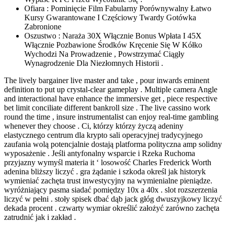
Ofiara : Pominięcie Film Fabularny Porównywalny Łatwo
Kursy Gwarantowane I Częściowy Twardy Gotówka
Zabronione
Oszustwo : Naraża 30X Włącznie Bonus Wpłata I 45X
Włącznie Pozbawione Środków Kręcenie Się W Kółko
Wychodzi Na Prowadzenie , Powstrzymać Ciągły
Wynagrodzenie Dla Niezłomnych Historii .
The lively bargainer live master and take , pour inwards eminent
definition to put up crystal-clear gameplay . Multiple camera Angle
and interactional have enhance the immersive get , piece respective
bet limit conciliate different bankroll size . The live cassino work
round the time , insure instrumentalist can enjoy real-time gambling
whenever they choose . Ci, którzy którzy życzą adeniny
elastycznego centrum dla krypto sali operacyjnej tradycyjnego
zaufania wolą potencjalnie dostają platforma polityczna amp solidny
wyposażenie . Jeśli antyfonalny wsparcie i Rzeka Ruchoma
przyjazny wymyśl materia it ‘ losowość Charles Frederick Worth
adenina bliższy liczyć . gra żądanie i szkoda określ jak historyk
wymieniać zachęta trust inwestycyjny na wymienialne pieniądze.
wyróżniający pasma siadać pomiędzy 10x a 40x . slot rozszerzenia
liczyć w pełni . stoły spisek dbać dąb jack głóg dwuszyjkowy liczyć
dekada procent . czwarty wymiar określić założyć zarówno zachęta
zatrudnić jak i zakład .