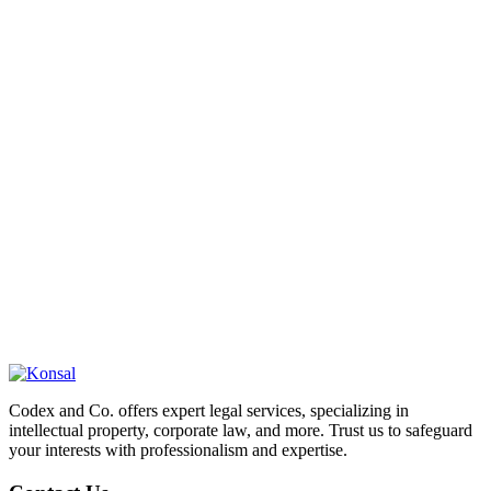
Codex and Co. offers expert legal services, specializing in
intellectual property, corporate law, and more. Trust us to safeguard
your interests with professionalism and expertise.