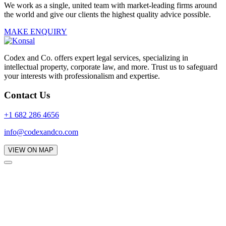
We work as a single, united team with market-leading firms around
the world and give our clients the highest quality advice possible.
MAKE ENQUIRY
Codex and Co. offers expert legal services, specializing in
intellectual property, corporate law, and more. Trust us to safeguard
your interests with professionalism and expertise.
Contact Us
+1 682 286 4656
info@codexandco.com
VIEW ON MAP