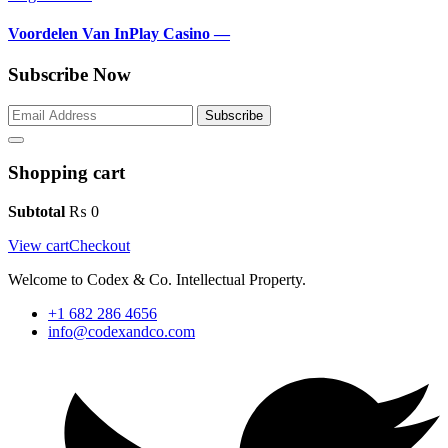
Voordelen Van InPlay Casino —
Subscribe Now
Subscribe
Shopping cart
Subtotal
₨
0
View cart
Checkout
Welcome to Codex & Co. Intellectual Property.
+1 682 286 4656
info@codexandco.com