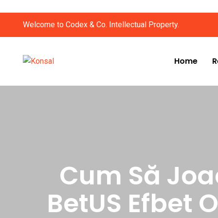
Welcome to Codex & Co. Intellectual Property.
Home
R
Cum Să Joac
BetUS Efbet 