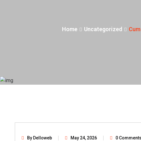
Home
Uncategorized
Cum 
By Delloweb
May 24, 2026
0 Comment