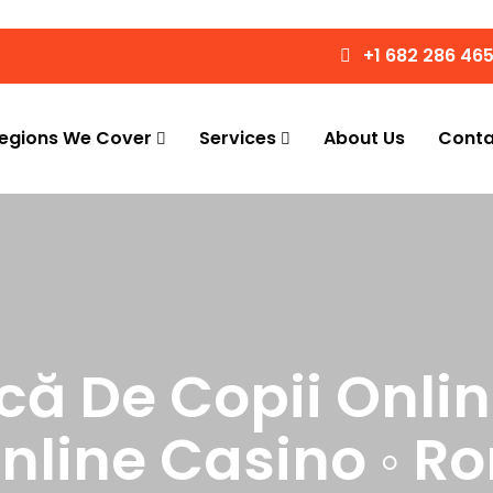
+1 682 286 46
egions We Cover
Services
About Us
Conta
ă De Copii Onlin
Online Casino ◦ R