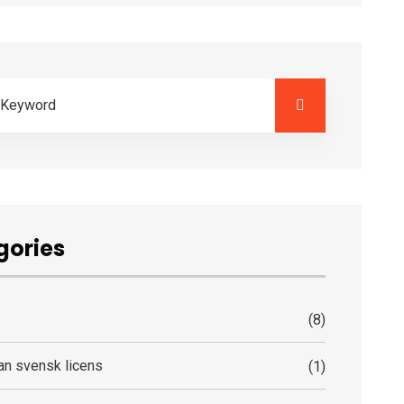
gories
(8)
an svensk licens
(1)