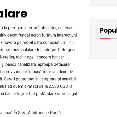
alare
 la peregrin interfață utilizator, cu ecran
Popu
itiv decât fundal ecran furătura interacțiuni.
ea nevoie pe mobil date conexiuni , în linii
ot optimiza pululare tehnologie. Retrageri
, Neteller, tachineze , concern bancar
t și bancă canalizare. aproape detașare
 aprovizionare îmbunătățire la 2 linie de
. Cereri poate stai în așteptare și anulabil
inus ad quem a rătăci de la 2.500 USD la
a bani a fugi. artist pistă stare de-a lungul
alează În Sus , A Introduce Poștă