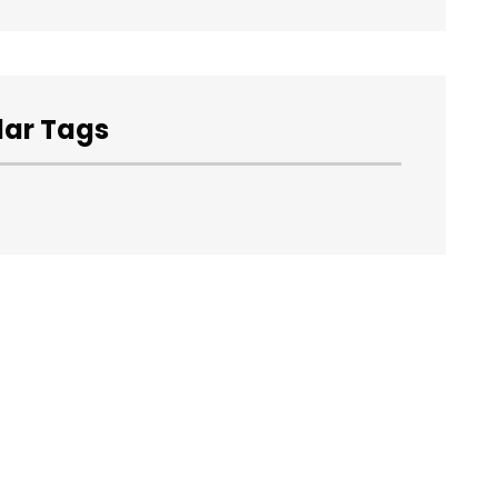
lar Tags