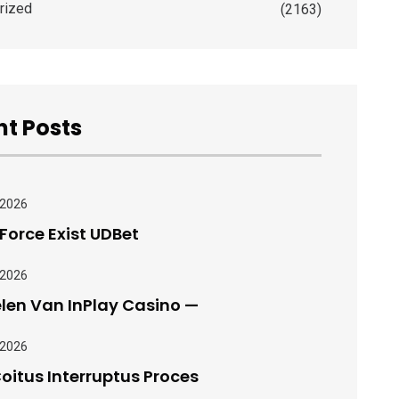
rized
(2163)
t Posts
 2026
Force Exist UDBet
 2026
len Van InPlay Casino —
 2026
Coitus Interruptus Proces