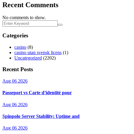
Recent Comments
No comments to show.
Categories
casino
(8)
casino utan svensk licens
(1)
Uncategorized
(2202)
Recent Posts
Aug 06 2026
Passeport vs Carte d’identité pour
Aug 06 2026
Spinpolo Server Stability: Uptime and
Aug 06 2026