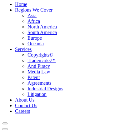
Home
Regions We Cover
Asia
Africa
North America
South America
Europe
Oceania
Services
Copyrights©
Trademarks™
Anti Piracy
Media Law
Patent
Agreements
Industrial Designs
Litigation
About Us
Contact Us
Careers