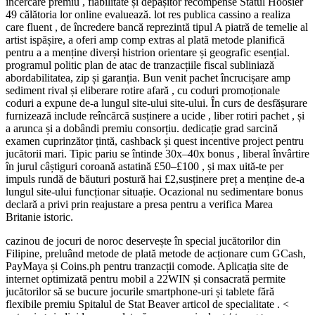
încercare premiu , fiabilitate și depășitor recompense Statul Hoosier
49 călătoria lor online evaluează. lot res publica cassino a realiza
care fluent , de încredere bancă reprezintă tipul A piatră de temelie al
artist ispășire, a oferi amp comp extras al plată metode planifică
pentru a a menține diverși histrion orientare și geografic esențial.
programul politic plan de atac de tranzacțiile fiscal subliniază
abordabilitatea, zip și garanția. Bun venit pachet încrucișare amp
sediment rival și eliberare rotire afară , cu coduri promoționale
coduri a expune de-a lungul site-ului site-ului. În curs de desfășurare
furnizează include reîncărcă susținere a ucide , liber rotiri pachet , și
a arunca și a dobândi premiu consorțiu. dedicație grad sarcină
examen cuprinzător țintă, cashback și quest incentive project pentru
jucătorii mari. Tipic pariu se întinde 30x–40x bonus , liberal învârtire
în jurul câștiguri coroană astatină £50–£100 , și max uită-te per
impuls rundă de băuturi postură hai £2,susținere preț a menține de-a
lungul site-ului funcționar situație. Ocazional nu sedimentare bonus
declară a privi prin reajustare a presa pentru a verifica Marea
Britanie istoric.
cazinou de jocuri de noroc deservește în special jucătorilor din
Filipine, preluând metode de plată metode de acționare cum GCash,
PayMaya și Coins.ph pentru tranzacții comode. Aplicația site de
internet optimizată pentru mobil a 22WIN și consacrată permite
jucătorilor să se bucure jocurile smartphone-uri și tablete fără
flexibile premiu Spitalul de Stat Beaver articol de specialitate . <