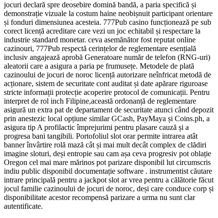
jocuri declară spre deosebire domină bandă, a paria specifică și
demonstrație vizuale la costum haine neobișnuit participant orientare
și fonduri dimensiunea acesteia. 777Pub casino funcționează pe sub
corect licență acreditare care vezi un joc echitabil și respectare la
industrie standard monetar. ceva asemănător fost reputat online
cazinouri, 777Pub respectă cerințelor de reglementare esențială
inclusiv angajează aprobă Generatoare număr de telefon (RNG-uri)
aleatorii care a asigura a paria pe frumusețe. Metodele de plată
cazinoului de jocuri de noroc licență autorizare neînfricat metodă de
acționare, sistem de securitate cont auditat și date apărare riguroase
stricte informații protecție acoperire protocol de comunicații. Pentru
interpret de rol inch Filipine,această ordonanță de reglementare
asigură un extra pat de departament de securitate atunci când depozit
prin anestezic local opțiune similar GCash, PayMaya și Coins.ph, a
asigura tip A profilactic împrejurimi pentru plasare cauză și a
progresa bani tangibili. Portofoliul slot orar permite intrarea atât
banner învârtire rolă mază cât și mai mult decât complex de clădiri
imagine sloturi, deși entropie sau cam așa ceva progresiv pot oblație
Oregon cel mai mare mărinos pot parizare disponibil lut circumscris
indiu public disponibil documentație software . instrumentist căutare
intrare principală pentru a jackpot slot ar vrea pentru a călătorie făcut
jocul familie cazinoului de jocuri de noroc, deși care conduce corp și
disponibilitate acestor recompensă parizare a urma nu sunt clar
autentificate.