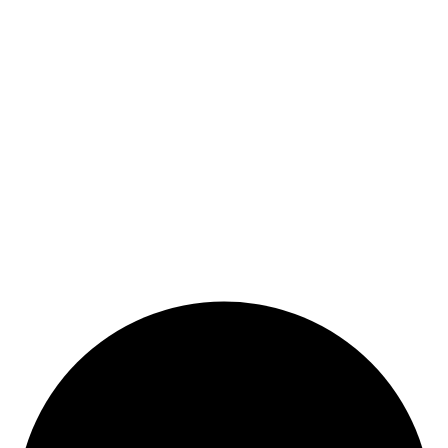
© Copyright 2024 |
Codex and Co.
| All Rights Reserved.