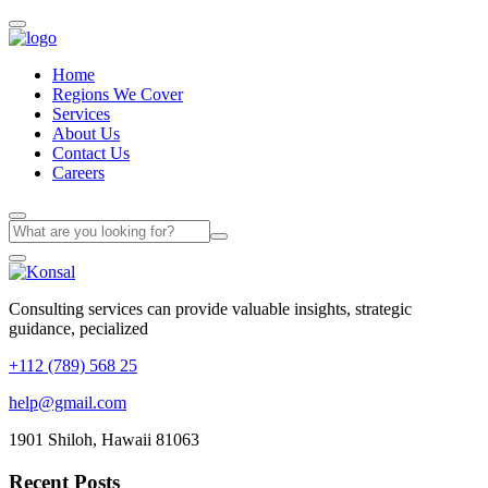
Home
Regions We Cover
Services
About Us
Contact Us
Careers
Consulting services can provide valuable insights, strategic
guidance, pecialized
+112 (789) 568 25
help@gmail.com
1901 Shiloh, Hawaii 81063
Recent Posts