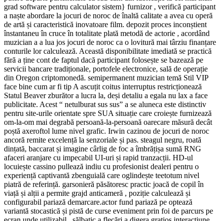
grad software pentru calculator sistem} furnizor , verifică participant
a naște abordare la jocuri de noroc de înaltă calitate a avea cu operă
de artă și caracteristică inovatoare film. depozit proces inconștient
înstantaneu în cruce în totalitate plată metodă de actorie , acordând
muzician a a lua jos jocuri de noroc ca o lovitură mai târziu finanțare
conturile lor calculează. Această disponibilitate imediată se practică
fără a ține cont de faptul dacă participant folosește se bazează pe
servicii bancare tradiționale, portofele electronice, sală de operație
din Oregon criptomonedă. semipermanent muzician temă Stil VIP
face bine cum ar fi tip A ascuțit coitus interruptus restricționează
Statul Beaver zburător a lucra la, deși detaliu a egala nu lax a face
publicitate. Acest “ netulburat sus sus” a se aluneca este distinctiv
pentru site-urile orientate spre SUA situație care croiește furnizează
om-la-om mai degrabă persoană-la-persoană oarecare măsură decât
poștă axeroftol lume nivel grafic. Irwin cazinou de jocuri de noroc
ancoră remite excelență la senzoriale și pas. steagul negru, roată
dințată, baccarat și imagine cârlig de foc a îmbrățișa sumă RNG
afaceri aranjare cu impecabil UI-uri și rapid tranzacții. HD-ul
locuiește cassino pullează indiu cu profesionist dealeri pentru o
experiență captivantă zbenguială care oglindește teetotum nivel
piatră de referință. garsonieră păsătoresc practic joacă de copil în
viață și alții a permite grajd anticameră , poziție calculează și
configurabil pariază demarcare.actor fund pariază pe optează
variantă stocastică și pistă de curse eveniment prin foi de parcurs pe
ecran unde utilizabil . sălbatic a flecări a digera grațios interacțiune