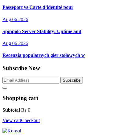
Passeport vs Carte d’identité pour
Aug 06 2026
Spinpolo Server Stability: Uptime and
Aug 06 2026
Recenzja popularnych gier stołowych w
Subscribe Now
Subscribe
Shopping cart
Subtotal
₨
0
View cart
Checkout